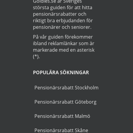
Läs
Integritetspolicy
Startsida
>
Bil
>
Älvsjö
OM GUIDEN
Goldies.se är Sveriges
största guiden för att hitta
pensionärsrabatter och
riktigt bra erbjudanden för
pensionärer och seniorer.
På vår guiden förekommer
ibland reklamlänkar som är
markerade med en asterisk
(*).