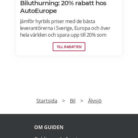
Biluthurning: 20% rabatt hos
AutoEurope
Jämför hyrbils priser med de bästa
leverantörerna i Sverige, Europa och över
hela världen och spara upp till 20% som
medlem! Upptäck speciella priser på Auto
TILL RABATTEN
Europe hemsida!
PRENUMERERA
Prenumerera på vårt nyhetsbrev och få exklusiv
tillgång till specialerbjudanden.
►