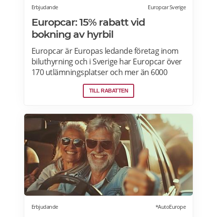
Erbjudande
Europcar Sverige
Europcar: 15% rabatt vid
bokning av hyrbil
Europcar är Europas ledande företag inom
biluthyrning och i Sverige har Europcar över
170 utlämningsplatser och mer än 6000
bilar. Ta del av våra aktuella erbjudanden
TILL RABATTEN
och läs mer om pensionärsrabatter hos
Europcar här.
Erbjudande
*AutoEurope