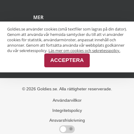
POPULÄRA SÖKNINGAR
Pensionärsrabatt Stockholm
Goldies.se använder cookies (små textfiler som lagras på din dator).
Genom att använda vår hemsida samtycker du till att vi använder
Pensionärsrabatt Göteborg
cookies för statistik, användarmönster, anpassat innehåll och
annonser. Genom att fortsätta använda vår webbplats godkänner
Pensionärsrabatt Malmö
du vår sekretesspolicy.
Läs mer om cookies och sekretesspolicy.
ACCEPTERA
Pensionärsrabatt Skåne
MER
Alla kategorier
Alla städer
Alla varumärken