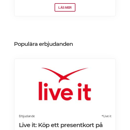
2026 Undantag – Ingen yoga v.33 pga
Malmöfestivalen. (11 & 13)
LÄS MER
Populära erbjudanden
Erbjudande
*Live it
Live it: Köp ett presentkort på