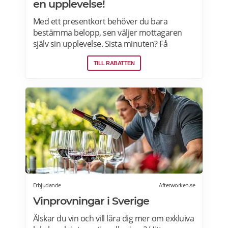
en upplevelse!
Med ett presentkort behöver du bara
bestämma belopp, sen väljer mottagaren
själv sin upplevelse. Sista minuten? Få
presentkortet med digital leverans direkt –
TILL RABATTEN
perfekt även i sista stund. Live it grundades
2005 och är idag marknadsledande inom
upplevelsepresenter i Sverige. Läs mer om
Live it presentkort här>>>
Erbjudande
Afterworken.se
Vinprovningar i Sverige
Älskar du vin och vill lära dig mer om exkluiva