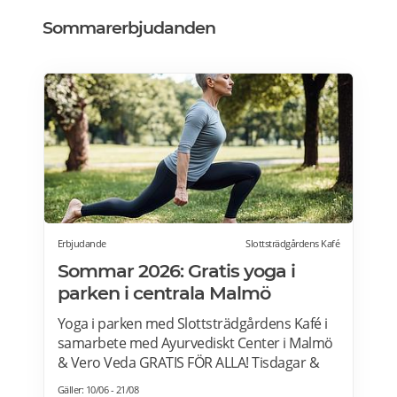
Sommarerbjudanden
Erbjudande
Slottsträdgårdens Kafé
Sommar 2026: Gratis yoga i
parken i centrala Malmö
Yoga i parken med Slottsträdgårdens Kafé i
samarbete med Ayurvediskt Center i Malmö
& Vero Veda GRATIS FÖR ALLA! Tisdagar &
torsdagar kl 09:00-10:00 Från 23 juni – 20 aug
Gäller: 10/06 - 21/08