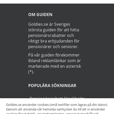
OM GUIDEN
Goldies.se är Sveriges
största guiden för att hitta
pensionärsrabatter och
riktigt bra erbjudanden för
pensionärer och seniorer.
På vår guiden förekommer
ibland reklamlänkar som är
markerade med en asterisk
(*).
POPULÄRA SÖKNINGAR
Pensionärsrabatt Stockholm
Goldies.se använder cookies (små textfiler som lagras på din dator).
Genom att använda vår hemsida samtycker du till att vi använder
Pensionärsrabatt Göteborg
cookies för statistik, användarmönster, anpassat innehåll och