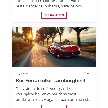
lokala och internationella viner? Hitta
restaurangerna, pubarna, barerna och
vingårdarna som erbjuder öppna och
TILL RABATTEN
privata vinprovningar för nybörjare och
vinälskare i Stockholm, Malmö, Skåne,
Goteborg, Uppsala och andra städer i
Sverige. Läs mer om vinprovningar på
Afterworken.se.
Erbjudande
*Live It
Kör Ferrari eller Lamborghini!
Detta är en drömförverkligande
körupplevelse i en av världens mest
omskrivna bilar. Frågan är bara om man ska
välja Ferrari eller Lamborghini. Upplevelsen