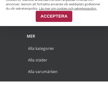
annonser. Genom att fortsätta använda vår webbplats godkänner
Pensionärsrabatt Malmö
du vår sekretesspolicy.
Läs mer om cookies och sekretesspolicy.
ACCEPTERA
Pensionärsrabatt Skåne
MER
Alla kategorier
Alla städer
Alla varumärken
© 2026 Goldies.se. Alla rättigheter reserverade.
Användarvillkor