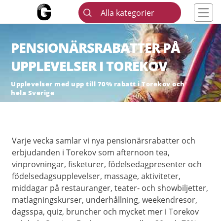
Alla kategorier
PENSIONÄRSRABATTER PÅ
UPPLEVELSER I TOREKOV
Upplevelser med upp till 70% rabatt i Torekov och
hela Sverige
Varje vecka samlar vi nya pensionärsrabatter och
erbjudanden i Torekov som afternoon tea,
vinprovningar, fisketurer, födelsedagpresenter och
födelsedagsupplevelser, massage, aktiviteter,
middagar på restauranger, teater- och showbiljetter,
matlagningskurser, underhållning, weekendresor,
dagsspa, quiz, bruncher och mycket mer i Torekov