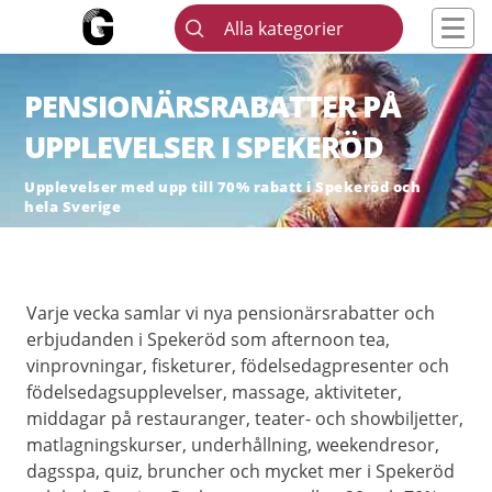
Alla kategorier
PENSIONÄRSRABATTER PÅ
UPPLEVELSER I SPEKERÖD
Upplevelser med upp till 70% rabatt i Spekeröd och
hela Sverige
Varje vecka samlar vi nya pensionärsrabatter och
erbjudanden i Spekeröd som afternoon tea,
vinprovningar, fisketurer, födelsedagpresenter och
födelsedagsupplevelser, massage, aktiviteter,
middagar på restauranger, teater- och showbiljetter,
matlagningskurser, underhållning, weekendresor,
dagsspa, quiz, bruncher och mycket mer i Spekeröd