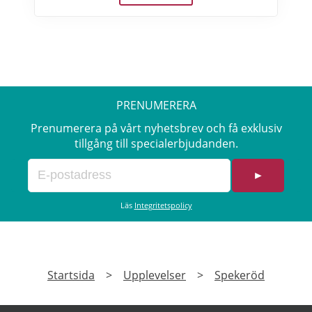
reglage. Sedan är det dags att vrida på
nyckeln och njuta av ljudet när över 600
hästkrafter ryter till bakom ryggen. Därefter
rullar man lycklig iväg på en oförglömlig tur
som sportbilsförare. Läs mer om
erbjudandet i Stockholm, Göteborg, Malmö,
PRENUMERERA
Borås, Gävle, Jönköping, Karlstad, Linköping,
Västerås, Örebro här>>>
Prenumerera på vårt nyhetsbrev och få exklusiv
tillgång till specialerbjudanden.
►
Läs
Integritetspolicy
Startsida
>
Upplevelser
>
Spekeröd