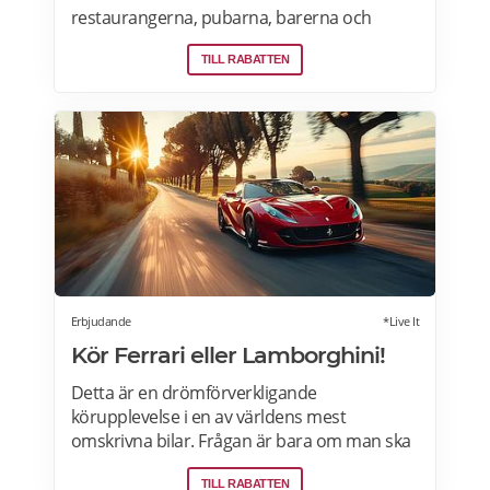
restaurangerna, pubarna, barerna och
vingårdarna som erbjuder öppna och
TILL RABATTEN
privata vinprovningar för nybörjare och
vinälskare i Stockholm, Malmö, Skåne,
Goteborg, Uppsala och andra städer i
Sverige. Läs mer om vinprovningar på
Afterworken.se.
Erbjudande
*Live It
Kör Ferrari eller Lamborghini!
Detta är en drömförverkligande
körupplevelse i en av världens mest
omskrivna bilar. Frågan är bara om man ska
välja Ferrari eller Lamborghini. Upplevelsen
TILL RABATTEN
börjar med genomgång av körteknik och