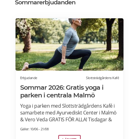
Sommarerbjudanden
Erbjudande
Slottsträdgårdens Kafé
Sommar 2026: Gratis yoga i
parken i centrala Malmö
Yoga i parken med Slottsträdgårdens Kafé i
samarbete med Ayurvediskt Center i Malmö
& Vero Veda GRATIS FÖR ALLA! Tisdagar &
torsdagar kl 09:00-10:00 Från 23 juni – 20 aug
Gäller: 10/06 - 21/08
2026 Undantag – Ingen yoga v.33 pga