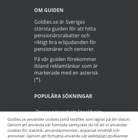
OM GUIDEN
Goldies.se är Sveriges
största guiden för att hitta
pensionärsrabatter och
riktigt bra erbjudanden för
pensionärer och seniorer.
På vår guiden förekommer
ibland reklamlänkar som är
markerade med en asterisk
(*).
POPULÄRA SÖKNINGAR
Pensionärsrabatt Stockholm
Goldies.se använder cookies (små textfiler som lagras på din dator).
Genom att använda vår hemsida samtycker du till att vi använder
Pensionärsrabatt Göteborg
cookies för statistik, användarmönster, anpassat innehåll och
annonser. Genom att fortsätta använda vår webbplats godkänner