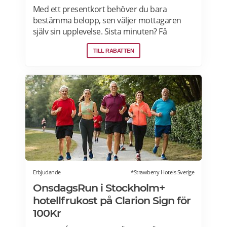
Med ett presentkort behöver du bara
bestämma belopp, sen väljer mottagaren
själv sin upplevelse. Sista minuten? Få
presentkortet med digital leverans direkt –
TILL RABATTEN
perfekt även i sista stund. Live it grundades
2005 och är idag marknadsledande inom
upplevelsepresenter i Sverige. Läs mer om
Live it presentkort här>>>
Erbjudande
*Strawberry Hotels Sverige
OnsdagsRun i Stockholm+
hotellfrukost på Clarion Sign för
100Kr