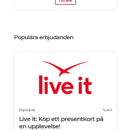
Malmöfestivalen. (11 & 13)
LÄS MER
Populära erbjudanden
Erbjudande
*Live it
Live it: Köp ett presentkort på
en upplevelse!