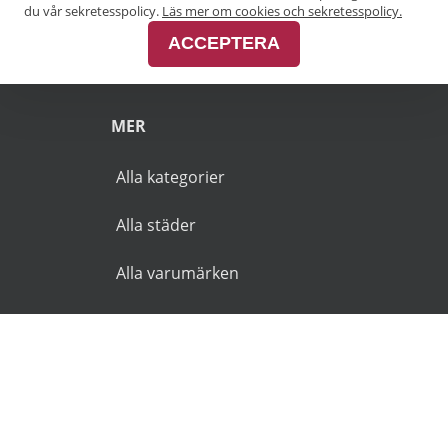
Pensionärsrabatt Malmö
du vår sekretesspolicy.
Läs mer om cookies och sekretesspolicy.
ACCEPTERA
Pensionärsrabatt Skåne
MER
Alla kategorier
Alla städer
Alla varumärken
© 2026 Goldies.se. Alla rättigheter reserverade.
Användarvillkor
Integritetspolicy