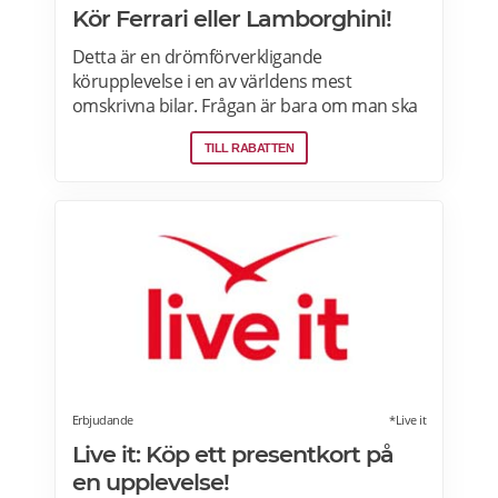
Kör Ferrari eller Lamborghini!
Detta är en drömförverkligande
körupplevelse i en av världens mest
omskrivna bilar. Frågan är bara om man ska
välja Ferrari eller Lamborghini. Upplevelsen
TILL RABATTEN
börjar med genomgång av körteknik och
reglage. Sedan är det dags att vrida på
nyckeln och njuta av ljudet när över 600
hästkrafter ryter till bakom ryggen. Därefter
rullar man lycklig iväg på en oförglömlig tur
som sportbilsförare. Läs mer om
erbjudandet i Stockholm, Göteborg, Malmö,
Borås, Gävle, Jönköping, Karlstad, Linköping,
Västerås, Örebro här>>>
Erbjudande
*Live it
Live it: Köp ett presentkort på
en upplevelse!