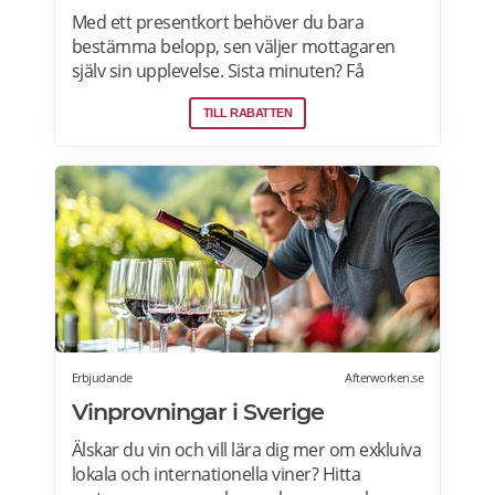
Med ett presentkort behöver du bara
bestämma belopp, sen väljer mottagaren
själv sin upplevelse. Sista minuten? Få
presentkortet med digital leverans direkt –
TILL RABATTEN
perfekt även i sista stund. Live it grundades
2005 och är idag marknadsledande inom
upplevelsepresenter i Sverige. Läs mer om
Live it presentkort här>>>
Erbjudande
Afterworken.se
Vinprovningar i Sverige
Älskar du vin och vill lära dig mer om exkluiva
lokala och internationella viner? Hitta