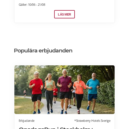
torsdagar kl 09:00-10:00 Från 23 juni – 20 aug
Gäller: 10/06 - 21/08
2026 Undantag – Ingen yoga v.33 pga
Malmöfestivalen. (11 & 13)
LÄS MER
Populära erbjudanden
Erbjudande
*Strawberry Hotels Sverige