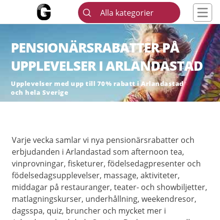
Alla kategorier
PENSIONÄRSRABATTER PÅ
UPPLEVELSER I ARLANDASTAD
Upplevelser med upp till 70% rabatt i Arlandastad
och hela Sverige
Varje vecka samlar vi nya pensionärsrabatter och
erbjudanden i Arlandastad som afternoon tea,
vinprovningar, fisketurer, födelsedagpresenter och
födelsedagsupplevelser, massage, aktiviteter,
middagar på restauranger, teater- och showbiljetter,
matlagningskurser, underhållning, weekendresor,
dagsspa, quiz, bruncher och mycket mer i