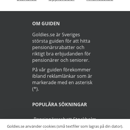
OM GUIDEN
Goldies.se är Sveriges
största guiden för att hitta
pensionärsrabatter och
riktigt bra erbjudanden för
pensionärer och seniorer.
På vår guiden förekommer
ibland reklamlänkar som är
markerade med en asterisk
(*).
POPULÄRA SÖKNINGAR
Pensionärsrabatt Stockholm
Goldies.se använder cookies (små textfiler som lagras på din dator).