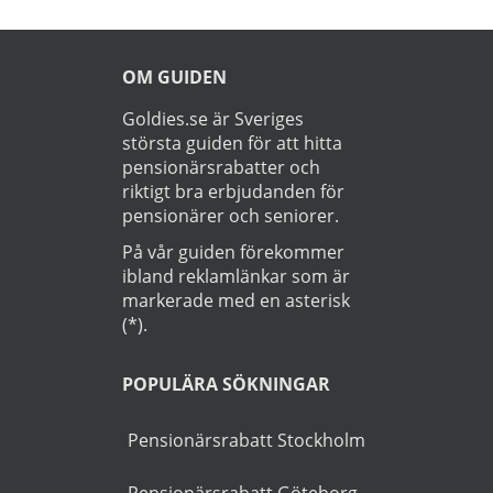
15.00 och 18.00 till 04.00. På helgen reser du
tillgång till specialerbjudanden.
fritt alla tider på dygnet. Läs mer om
pensionärsrabatter på Skånetrafiken här.
►
Läs
Integritetspolicy
Startsida
>
Skånetrafiken
OM GUIDEN
Goldies.se är Sveriges
största guiden för att hitta
pensionärsrabatter och
riktigt bra erbjudanden för
pensionärer och seniorer.