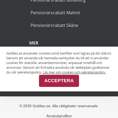
På vår guiden förekommer
ibland reklamlänkar som är
markerade med en asterisk
(*).
POPULÄRA SÖKNINGAR
Pensionärsrabatt Stockholm
Goldies.se använder cookies (små textfiler som lagras på din dator).
Genom att använda vår hemsida samtycker du till att vi använder
Pensionärsrabatt Göteborg
cookies för statistik, användarmönster, anpassat innehåll och
annonser. Genom att fortsätta använda vår webbplats godkänner
Pensionärsrabatt Malmö
du vår sekretesspolicy.
Läs mer om cookies och sekretesspolicy.
ACCEPTERA
Pensionärsrabatt Skåne
MER
Alla kategorier