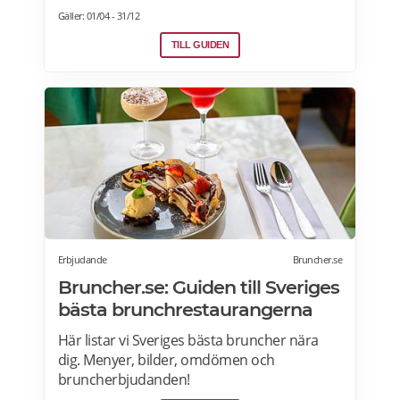
Sverige. Hitta aktuella julshow och
Gäller: 01/04 - 31/12
underhållning samt julbordpaket med
övernattning på hotell, slott eller herrgård.
TILL GUIDEN
Om du letar efter annorlunda julbord som
julfrukost, julkasse eller julcatering för
avhämtning, finns det också många
erbjudanden för dig. Läs mer om Julbord
2026 här.
Erbjudande
Bruncher.se
Bruncher.se: Guiden till Sveriges
bästa brunchrestaurangerna
Här listar vi Sveriges bästa bruncher nära
dig. Menyer, bilder, omdömen och
bruncherbjudanden!