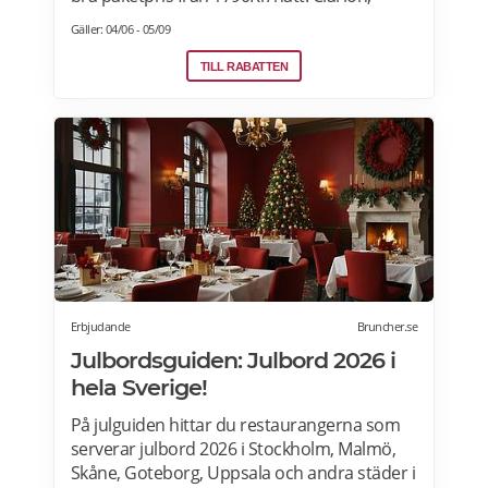
Quality Hotel, Comfort Hotel and Home
Gäller: 04/06 - 05/09
Hotel i Sverige, Norge, Danmark och Finland.
Paketet är tillgängligt alla dagar i veckan
TILL RABATTEN
under hela sommaren, från 28 juni ända
fram till 13 september. 2026. Boka senast
den 12 september>>>
Erbjudande
Bruncher.se
Julbordsguiden: Julbord 2026 i
hela Sverige!
På julguiden hittar du restaurangerna som
serverar julbord 2026 i Stockholm, Malmö,
Skåne, Goteborg, Uppsala och andra städer i