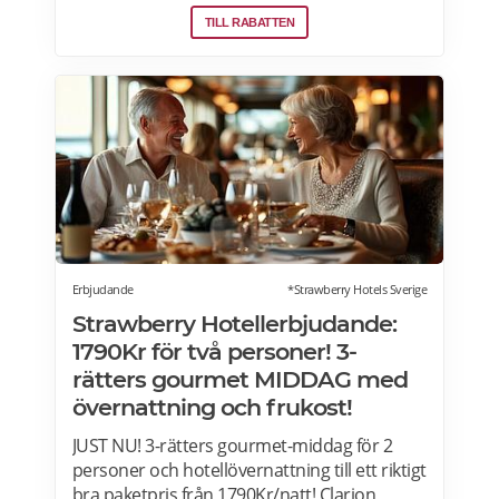
helgdagar (vardagar). Rabatten gäller även i
TILL RABATTEN
hotellshoppen. Rabatt på mat gäller från
fredag till söndag, oavsett om du är gäst eller
bara kommer förbi. Rabatten gäller på mat
men inte dryck. Du får ta med dig 5 vänner
(totalt 6 personer). Rabatten kan inte
kombineras med andra middagspaket och
erbjudanden, exempelvis vid julbord,
nyårspaket eller after work. Undantag gäller
för alla Scandic Go-hotell och Grand Hotel
Oslo by Scandic. Läs mer>>>
Erbjudande
*Strawberry Hotels Sverige
Strawberry Hotellerbjudande:
1790Kr för två personer! 3-
rätters gourmet MIDDAG med
övernattning och frukost!
JUST NU! 3-rätters gourmet-middag för 2
personer och hotellövernattning till ett riktigt
bra paketpris från 1790Kr/natt! Clarion,