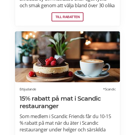
och smak genom att välja bland över 30 olika
rätter – varje vecka! Din matkasse levereras
TILL RABATTEN
direkt till din dörr. Du kan skräddarsy din
matkasse och välja glutenfria eller laktosfria
maträtter. Läs mer och upptäck hela meny!
Erbjudande
*Scandic
15% rabatt på mat i Scandic
restauranger
Som medlem i Scandic Friends får du 10-15
% rabatt på mat när du äter i Scandic
restauranger under helger och särskilda