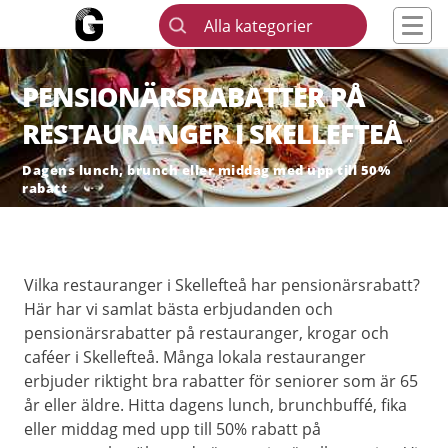
Alla kategorier
PENSIONÄRSRABATTER PÅ
RESTAURANGER I SKELLEFTEÅ
Dagens lunch, brunch eller middag med upp till 50%
rabatt
Vilka restauranger i Skellefteå har pensionärsrabatt?
Här har vi samlat bästa erbjudanden och
pensionärsrabatter på restauranger, krogar och
caféer i Skellefteå. Många lokala restauranger
erbjuder riktight bra rabatter för seniorer som är 65
år eller äldre. Hitta dagens lunch, brunchbuffé, fika
eller middag med upp till 50% rabatt på