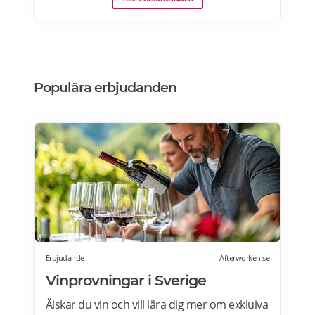
vinkylar som elegant smälter in i
köksdesignen. Kombinerad vinkyl och ölkyl.
Designa din vinkyl i vilken färg du vill! Läs
mer>>>
Populära erbjudanden
Erbjudande
Afterworken.se
Vinprovningar i Sverige
Älskar du vin och vill lära dig mer om exkluiva