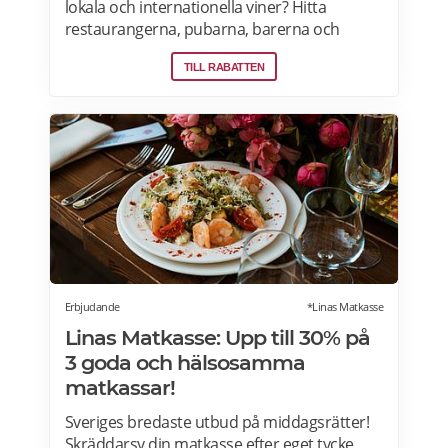
lokala och internationella viner? Hitta
restaurangerna, pubarna, barerna och
vingårdarna som erbjuder öppna och
TILL RABATTEN
privata vinprovningar för nybörjare och
vinälskare i Stockholm, Malmö, Skåne,
Goteborg, Uppsala och andra städer i
Sverige. Läs mer om vinprovningar på
Afterworken.se.
Erbjudande
*Linas Matkasse
Linas Matkasse: Upp till 30% på
3 goda och hälsosamma
matkassar!
Sveriges bredaste utbud på middagsrätter!
Skräddarsy din matkasse efter eget tycke