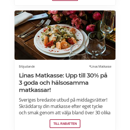
Om du letar efter annorlunda julbord som
julfrukost, julkasse eller julcatering för
avhämtning, finns det också många
erbjudanden för dig. Läs mer om Julbord
2026 här.
Erbjudande
*Linas Matkasse
Linas Matkasse: Upp till 30% på
3 goda och hälsosamma
matkassar!
Sveriges bredaste utbud på middagsrätter!
Skräddarsy din matkasse efter eget tycke
och smak genom att välja bland över 30 olika
rätter – varje vecka! Din matkasse levereras
TILL RABATTEN
direkt till din dörr. Du kan skräddarsy din