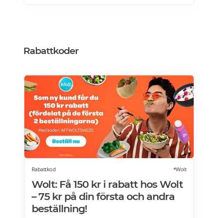
matkasse och välja glutenfria eller laktosfria
maträtter. Läs mer och upptäck hela meny!
Rabattkoder
Rabattkod
*Wolt
Wolt: Få 150 kr i rabatt hos Wolt
– 75 kr på din första och andra
beställning!