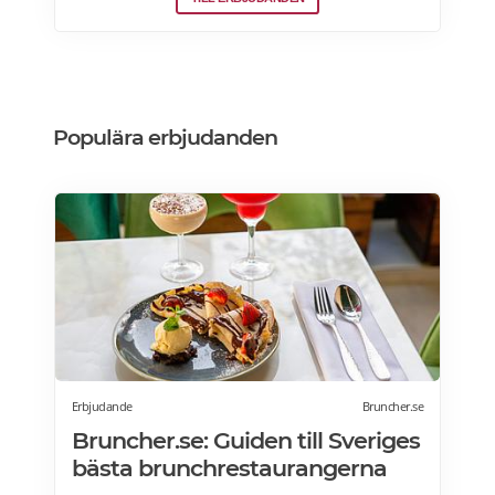
vinkylar som elegant smälter in i
köksdesignen. Kombinerad vinkyl och ölkyl.
Designa din vinkyl i vilken färg du vill! Läs
mer>>>
Populära erbjudanden
Erbjudande
Bruncher.se
Bruncher.se: Guiden till Sveriges
bästa brunchrestaurangerna