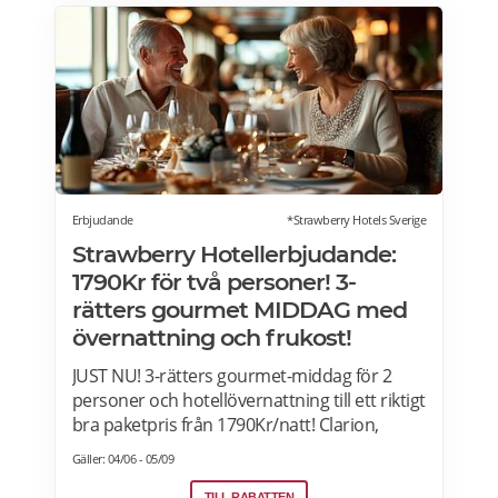
Erbjudande
*Strawberry Hotels Sverige
Strawberry Hotellerbjudande:
1790Kr för två personer! 3-
rätters gourmet MIDDAG med
övernattning och frukost!
JUST NU! 3-rätters gourmet-middag för 2
personer och hotellövernattning till ett riktigt
bra paketpris från 1790Kr/natt! Clarion,
Quality Hotel, Comfort Hotel and Home
Gäller: 04/06 - 05/09
Hotel i Sverige, Norge, Danmark och Finland.
TILL RABATTEN