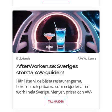
privata vinprovningar för nybörjare och
vinälskare i Stockholm, Malmö, Skåne,
Goteborg, Uppsala och andra städer i
Sverige. Läs mer om vinprovningar på
Afterworken.se.
Erbjudande
AfterWorken.se
AfterWorken.se: Sveriges
största AW-guiden!
Här listar vi de bästa restaurangerna,
barerna och pubarna som erbjuder after
work i hela Sverige. Menyer, priser och AW-
erbjudanden>>
TILL GUIDEN