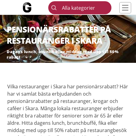
Alla kategorier
PENSIONÄRSRABATTER PÅ
RESTAURANGER I SKARA
Dagens lunch, brunch eller middag med upp till 50%
rabatt
Vilka restauranger i Skara har pensionärsrabatt? Här
har vi samlat bästa erbjudanden och
pensionärsrabatter på restauranger, krogar och
caféer i Skara. Många lokala restauranger erbjuder
riktight bra rabatter för seniorer som är 65 år eller
äldre. Hitta dagens lunch, brunchbuffé, fika eller
middag med upp till 50% rabatt på restaurangbesök