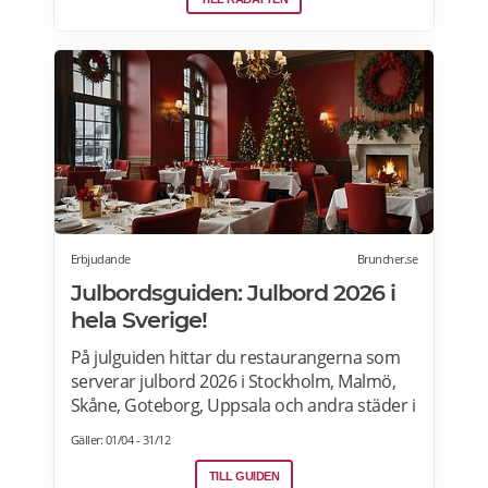
Paketet är tillgängligt alla dagar i veckan
under hela sommaren, från 28 juni ända
fram till 13 september. 2026. Boka senast
den 12 september>>>
Erbjudande
Bruncher.se
Julbordsguiden: Julbord 2026 i
hela Sverige!
På julguiden hittar du restaurangerna som
serverar julbord 2026 i Stockholm, Malmö,
Skåne, Goteborg, Uppsala och andra städer i
Sverige. Hitta aktuella julshow och
Gäller: 01/04 - 31/12
underhållning samt julbordpaket med
övernattning på hotell, slott eller herrgård.
TILL GUIDEN