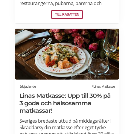
restaurangerna, pubarna, barerna och
vingårdarna som erbjuder öppna och
TILL RABATTEN
privata vinprovningar för nybörjare och
vinälskare i Stockholm, Malmö, Skåne,
Goteborg, Uppsala och andra städer i
Sverige. Läs mer om vinprovningar på
Afterworken.se.
Erbjudande
*Linas Matkasse
Linas Matkasse: Upp till 30% på
3 goda och hälsosamma
matkassar!
Sveriges bredaste utbud på middagsrätter!
Skräddarsy din matkasse efter eget tycke