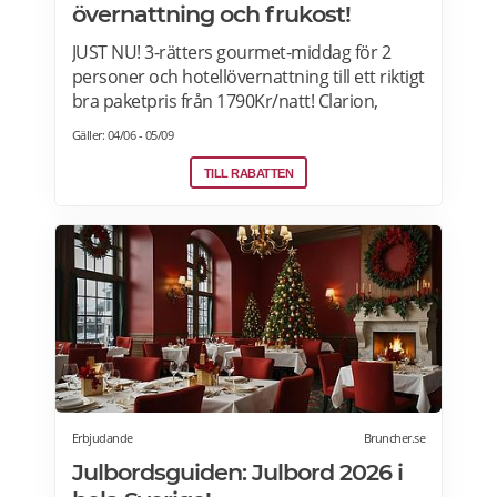
övernattning och frukost!
JUST NU! 3-rätters gourmet-middag för 2
personer och hotellövernattning till ett riktigt
bra paketpris från 1790Kr/natt! Clarion,
Quality Hotel, Comfort Hotel and Home
Gäller: 04/06 - 05/09
Hotel i Sverige, Norge, Danmark och Finland.
Paketet är tillgängligt alla dagar i veckan
TILL RABATTEN
under hela sommaren, från 28 juni ända
fram till 13 september. 2026. Boka senast
den 12 september>>>
Erbjudande
Bruncher.se
Julbordsguiden: Julbord 2026 i