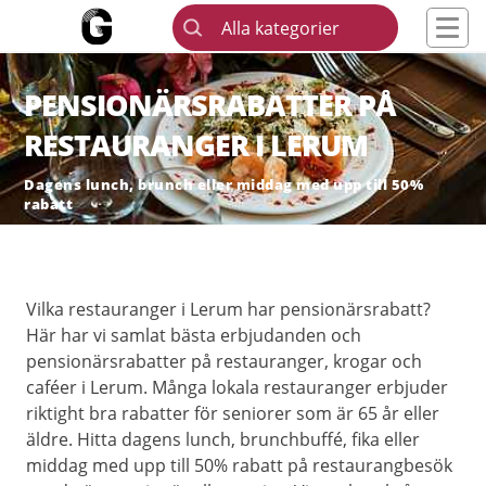
Alla kategorier
PENSIONÄRSRABATTER PÅ
RESTAURANGER I LERUM
Dagens lunch, brunch eller middag med upp till 50%
rabatt
Vilka restauranger i Lerum har pensionärsrabatt?
Här har vi samlat bästa erbjudanden och
pensionärsrabatter på restauranger, krogar och
caféer i Lerum. Många lokala restauranger erbjuder
riktight bra rabatter för seniorer som är 65 år eller
äldre. Hitta dagens lunch, brunchbuffé, fika eller
middag med upp till 50% rabatt på restaurangbesök