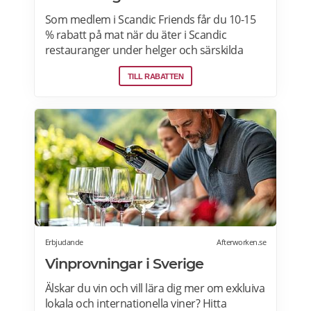
Som medlem i Scandic Friends får du 10-15
% rabatt på mat när du äter i Scandic
restauranger under helger och särskilda
helgdagar (vardagar). Rabatten gäller även i
TILL RABATTEN
hotellshoppen. Rabatt på mat gäller från
fredag till söndag, oavsett om du är gäst eller
bara kommer förbi. Rabatten gäller på mat
men inte dryck. Du får ta med dig 5 vänner
(totalt 6 personer). Rabatten kan inte
kombineras med andra middagspaket och
erbjudanden, exempelvis vid julbord,
nyårspaket eller after work. Undantag gäller
för alla Scandic Go-hotell och Grand Hotel
Oslo by Scandic. Läs mer>>>
Erbjudande
Afterworken.se
Vinprovningar i Sverige
Älskar du vin och vill lära dig mer om exkluiva
lokala och internationella viner? Hitta