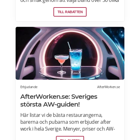
och smak genom att välja bland över 30 olika
rätter – varje vecka! Din matkasse levereras
TILL RABATTEN
direkt till din dörr. Du kan skräddarsy din
matkasse och välja glutenfria eller laktosfria
maträtter. Läs mer och upptäck hela meny!
Erbjudande
AfterWorken.se
AfterWorken.se: Sveriges
största AW-guiden!
Här listar vi de bästa restaurangerna,
barerna och pubarna som erbjuder after
work i hela Sverige. Menyer, priser och AW-
erbjudanden>>