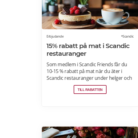
Erbjudande
*Scandic
15% rabatt på mat i Scandic
restauranger
Som medlem i Scandic Friends får du
10-15 % rabatt på mat när du äter i
Scandic restauranger under helger och
särskilda helgdagar (vardagar).
TILL RABATTEN
Rabatten gäller även i hotellshoppen.
Rabatt på mat gäller från fredag till
söndag, oavsett om du är gäst eller
bara kommer förbi. Rabatten gäller på
mat men inte dryck. Du får ta med dig 5
vänner (totalt 6 personer). Rabatten
kan inte kombineras med andra