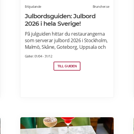
Erbjudande
Bruncher.se
Julbordsguiden: Julbord
2026 i hela Sverige!
På julguiden hittar du restaurangerna
som serverar julbord 2026 i Stockholm,
Malmö, Skåne, Goteborg, Uppsala och
andra städer i Sverige. Hitta aktuella
Gäller: 01/04 - 31/12
julshow och underhållning samt
julbordpaket med övernattning på
TILL GUIDEN
hotell, slott eller herrgård. Om du letar
efter annorlunda julbord som
julfrukost, julkasse eller julcatering för
avhämtning, finns det också många
erbjudanden för dig. Läs mer om
Julbord 2026 här.