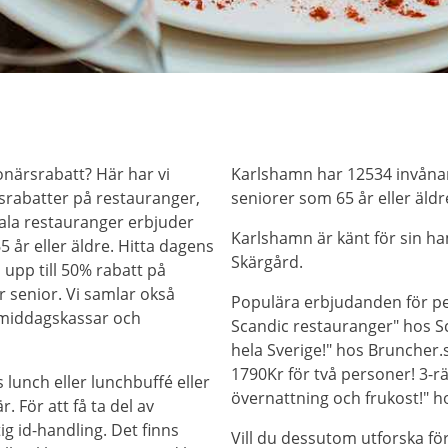
onärsrabatt? Här har vi
Karlshamn har 12534 invånar
rabatter på restauranger,
seniorer som 65 år eller äldr
ala restauranger erbjuder
Karlshamn är känt för sin ha
5 år eller äldre. Hitta dagens
Skärgård.
 upp till 50% rabatt på
 senior. Vi samlar okså
Populära erbjudanden för pen
 middagskassar och
Scandic restauranger" hos Sc
hela Sverige!" hos Bruncher.
1790Kr för två personer! 3
 lunch eller lunchbuffé eller
övernattning och frukost!" h
 För att få ta del av
ig id-handling. Det finns
Vill du dessutom utforska f