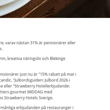
e, varav nästan 31% är pensionärer eller
e.
mn, kreativa näringsliv och Blekinge
sionärer just nu är "15% rabatt på mat i
andic, "Julbordsguiden: Julbord 2026 i
se eller "Strawberry Hotellerbjudande:
-rätters gourmet MIDDAG med
os Strawberry Hotels Sverige.
örmånliga erbjudanden på restauranger i