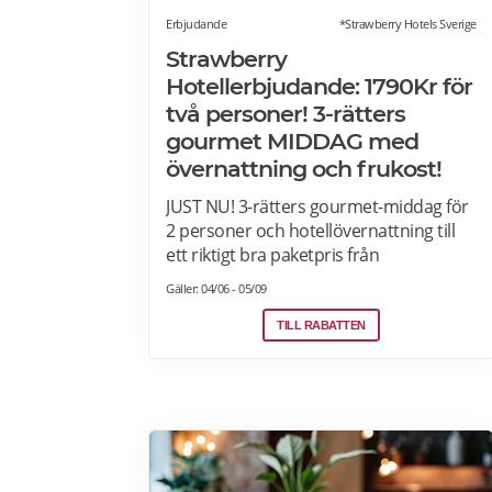
Erbjudande
*Strawberry Hotels Sverige
Strawberry
Hotellerbjudande: 1790Kr för
två personer! 3-rätters
gourmet MIDDAG med
övernattning och frukost!
JUST NU! 3-rätters gourmet-middag för
2 personer och hotellövernattning till
ett riktigt bra paketpris från
1790Kr/natt! Clarion, Quality Hotel,
Gäller: 04/06 - 05/09
Comfort Hotel and Home Hotel i
Sverige, Norge, Danmark och Finland.
TILL RABATTEN
Paketet är tillgängligt alla dagar i veckan
under hela sommaren, från 28 juni
ända fram till 13 september. 2026. Boka
senast den 12 september>>>