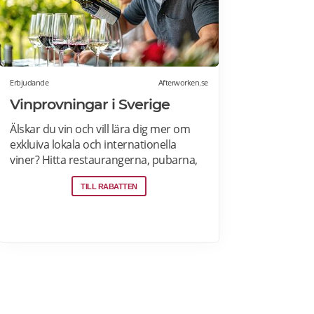
Erbjudande
Afterworken.se
Vinprovningar i Sverige
Älskar du vin och vill lära dig mer om
exkluiva lokala och internationella
viner? Hitta restaurangerna, pubarna,
barerna och vingårdarna som erbjuder
TILL RABATTEN
öppna och privata vinprovningar för
nybörjare och vinälskare i Stockholm,
Malmö, Skåne, Goteborg, Uppsala och
andra städer i Sverige. Läs mer om
vinprovningar på Afterworken.se.