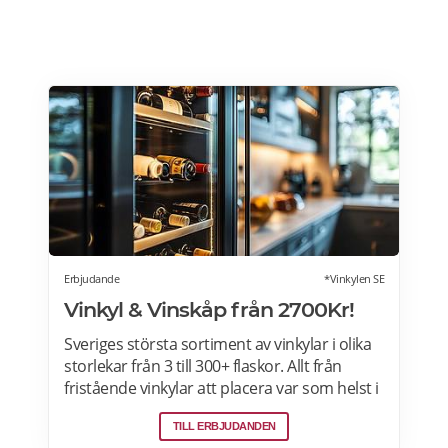
Erbjudande
*Vinkylen SE
Vinkyl & Vinskåp från 2700Kr!
Sveriges största sortiment av vinkylar i olika
storlekar från 3 till 300+ flaskor. Allt från
fristående vinkylar att placera var som helst i
hemmet, till inbyggda eller integrerbara
TILL ERBJUDANDEN
vinkylar som elegant smälter in i