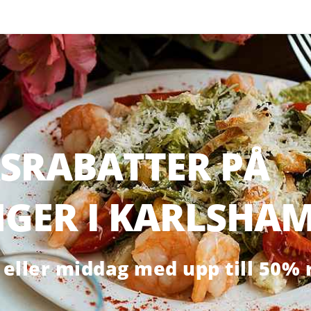
SRABATTER PÅ
GER I KARLSHA
eller middag med upp till 50% 