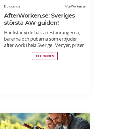
Erbjudande
AfterWorken.se
AfterWorken.se: Sveriges
största AW-guiden!
Här listar vi de bästa restaurangerna,
barerna och pubarna som erbjuder
after work i hela Sverige. Menyer, priser
och AW-erbjudanden>>
TILL GUIDEN