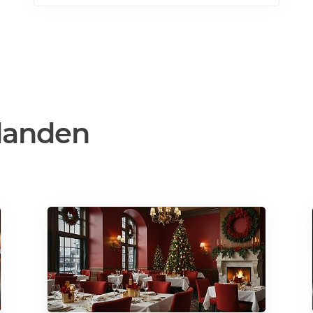
köksdesignen. Kombinerad vinkyl och ölkyl.
Designa din vinkyl i vilken färg du vill! Läs
mer>>>
danden