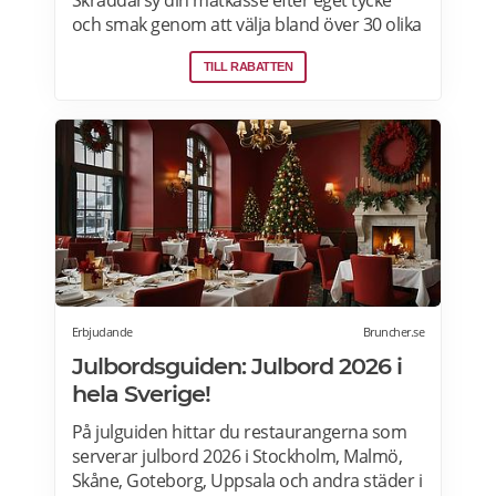
Skräddarsy din matkasse efter eget tycke
och smak genom att välja bland över 30 olika
rätter – varje vecka! Din matkasse levereras
TILL RABATTEN
direkt till din dörr. Du kan skräddarsy din
matkasse och välja glutenfria eller laktosfria
maträtter. Läs mer och upptäck hela meny!
Erbjudande
Bruncher.se
Julbordsguiden: Julbord 2026 i
hela Sverige!
På julguiden hittar du restaurangerna som
serverar julbord 2026 i Stockholm, Malmö,
Skåne, Goteborg, Uppsala och andra städer i