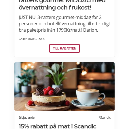
rätters gourmet MIDDAG med
övernattning och frukost!
JUST NU! 3-rätters gourmet-middag för 2
personer och hotellövernattning till ett riktigt
bra paketpris från 1790Kr/natt! Clarion,
Quality Hotel, Comfort Hotel and Home
Gäller: 04/06 - 05/09
Hotel i Sverige, Norge, Danmark och Finland.
Paketet är tillgängligt alla dagar i veckan
TILL RABATTEN
under hela sommaren, från 28 juni ända
fram till 13 september. 2026. Boka senast
den 12 september>>>
Erbjudande
*Scandic
15% rabatt på mat i Scandic