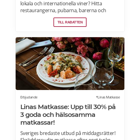
lokala och internationella viner? Hitta
restaurangerna, pubarna, barerna och
vingårdarna som erbjuder öppna och
TILL RABATTEN
privata vinprovningar för nybörjare och
vinälskare i Stockholm, Malmö, Skåne,
Goteborg, Uppsala och andra städer i
Sverige. Läs mer om vinprovningar på
Afterworken.se.
Erbjudande
*Linas Matkasse
Linas Matkasse: Upp till 30% på
3 goda och hälsosamma
matkassar!
Sveriges bredaste utbud på middagsrätter!