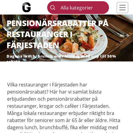
Alla kategorier
PENSIONÄRSRABATTER PÅ
RESTAURANGER I
FÄRJESTADEN
Dagens lunch, brunch eller middag med upp till 50%
rabatt
Vilka restauranger i Färjestaden har
pensionärsrabatt? Här har vi samlat bästa
erbjudanden och pensionärsrabatter på
restauranger, krogar och caféer i Färjestaden.
Många lokala restauranger erbjuder riktight bra
rabatter för seniorer som är 65 år eller äldre. Hitta
dagens lunch, brunchbuffé, fika eller middag med