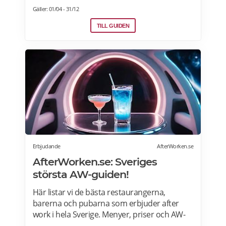
Sverige. Hitta aktuella julshow och
Gäller: 01/04 - 31/12
underhållning samt julbordpaket med
övernattning på hotell, slott eller herrgård.
TILL GUIDEN
Om du letar efter annorlunda julbord som
julfrukost, julkasse eller julcatering för
avhämtning, finns det också många
erbjudanden för dig. Läs mer om Julbord
2026 här.
Erbjudande
AfterWorken.se
AfterWorken.se: Sveriges
största AW-guiden!
Här listar vi de bästa restaurangerna,
barerna och pubarna som erbjuder after
work i hela Sverige. Menyer, priser och AW-
erbjudanden>>