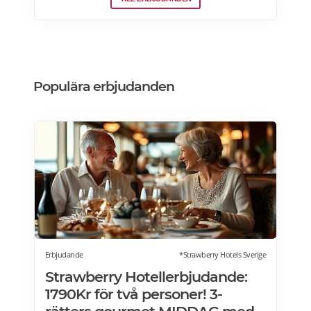
vinkylar som elegant smälter in i
köksdesignen. Kombinerad vinkyl och ölkyl.
Designa din vinkyl i vilken färg du vill! Läs
mer>>>
Populära erbjudanden
Erbjudande
*Strawberry Hotels Sverige
Strawberry Hotellerbjudande:
1790Kr för två personer! 3-