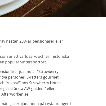
rav nästan 23% är pensionärer eller
e.
 som är ett världsarv, och sin historiska
en populär vintersportort.
nsionärer just nu är "Strawberry
 två personer! 3-rätters gourmet
h frukost!" hos Strawberry Hotels
riges största AW-guiden!" eller
s Afterworken.se.
örmånliga erbjudanden på restauranger i