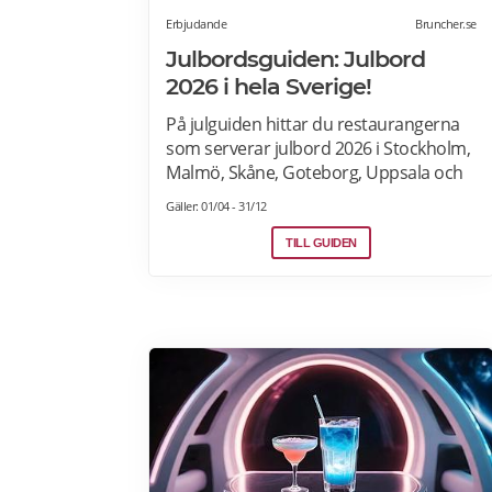
Erbjudande
Bruncher.se
Julbordsguiden: Julbord
2026 i hela Sverige!
På julguiden hittar du restaurangerna
som serverar julbord 2026 i Stockholm,
Malmö, Skåne, Goteborg, Uppsala och
andra städer i Sverige. Hitta aktuella
Gäller: 01/04 - 31/12
julshow och underhållning samt
julbordpaket med övernattning på
TILL GUIDEN
hotell, slott eller herrgård. Om du letar
efter annorlunda julbord som
julfrukost, julkasse eller julcatering för
avhämtning, finns det också många
erbjudanden för dig. Läs mer om
Julbord 2026 här.