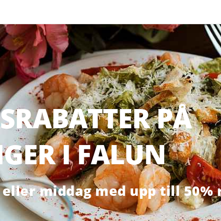
SRABATTER PÅ
GER I FALUN
eller middag med upp till 50% 