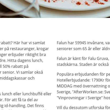
rabatt? Här har vi samlat
Falun har 59945 invånare, va
r på restauranger, krogar
seniorer som 65 år eller äldr
nger erbjuder riktight bra
Falun är känt för Falu Gruva,
ldre. Hitta dagens lunch,
stadskärna. Staden är också 
ll 50% rabatt på
 senior. Vi samlar okså
Populära erbjudanden för pe
 middagskassar och
Hotellerbjudande: 1790Kr för
MIDDAG med övernattning oc
Sverige, "AfterWorken.se: Sve
 lunch eller lunchbuffé eller
"Vinprovningar i Sverige" ho
 För att få ta del av
ig id-handling. Det finns
Vill du dessutom utforska f