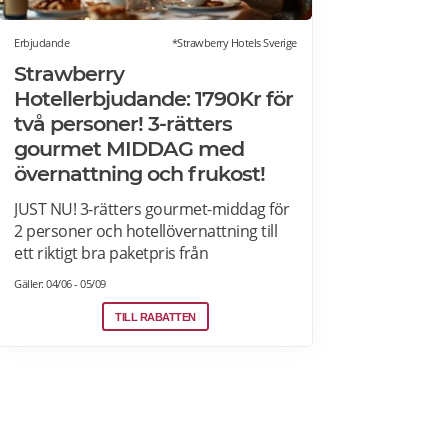
Erbjudande
*Strawberry Hotels Sverige
Strawberry
Hotellerbjudande: 1790Kr för
två personer! 3-rätters
gourmet MIDDAG med
övernattning och frukost!
JUST NU! 3-rätters gourmet-middag för
2 personer och hotellövernattning till
ett riktigt bra paketpris från
1790Kr/natt! Clarion, Quality Hotel,
Gäller: 04/06 - 05/09
Comfort Hotel and Home Hotel i
Sverige, Norge, Danmark och Finland.
TILL RABATTEN
Paketet är tillgängligt alla dagar i veckan
under hela sommaren, från 28 juni
ända fram till 13 september. 2026. Boka
senast den 12 september>>>