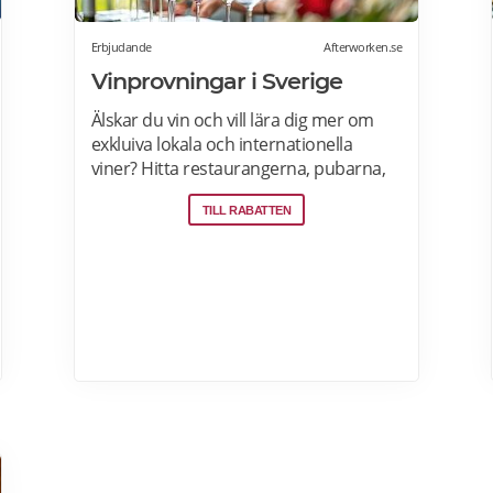
Erbjudande
Afterworken.se
Vinprovningar i Sverige
Älskar du vin och vill lära dig mer om
exkluiva lokala och internationella
viner? Hitta restaurangerna, pubarna,
barerna och vingårdarna som erbjuder
TILL RABATTEN
öppna och privata vinprovningar för
nybörjare och vinälskare i Stockholm,
Malmö, Skåne, Goteborg, Uppsala och
andra städer i Sverige. Läs mer om
vinprovningar på Afterworken.se.