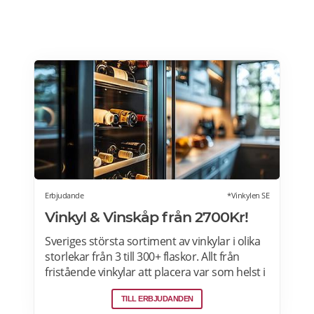
Erbjudande
*Vinkylen SE
Vinkyl & Vinskåp från 2700Kr!
Sveriges största sortiment av vinkylar i olika
storlekar från 3 till 300+ flaskor. Allt från
fristående vinkylar att placera var som helst i
hemmet, till inbyggda eller integrerbara
TILL ERBJUDANDEN
vinkylar som elegant smälter in i