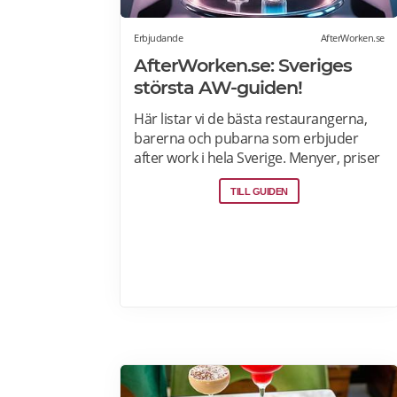
Erbjudande
AfterWorken.se
AfterWorken.se: Sveriges
största AW-guiden!
Här listar vi de bästa restaurangerna,
barerna och pubarna som erbjuder
after work i hela Sverige. Menyer, priser
och AW-erbjudanden>>
TILL GUIDEN