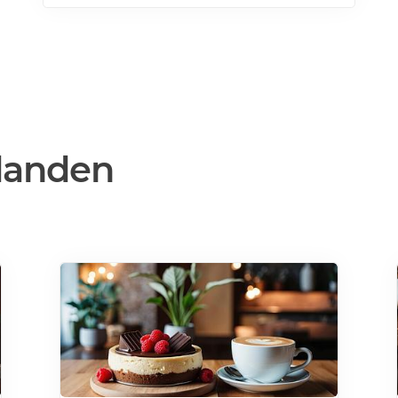
köksdesignen. Kombinerad vinkyl och ölkyl.
Designa din vinkyl i vilken färg du vill! Läs
mer>>>
danden