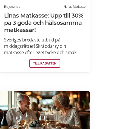
Erbjudande
*Linas Matkasse
Linas Matkasse: Upp till 30%
på 3 goda och hälsosamma
matkassar!
Sveriges bredaste utbud på
middagsrätter! Skräddarsy din
matkasse efter eget tycke och smak
genom att välja bland över 30 olika
TILL RABATTEN
rätter – varje vecka! Din matkasse
levereras direkt till din dörr. Du kan
skräddarsy din matkasse och välja
glutenfria eller laktosfria maträtter. Läs
mer och upptäck hela meny!