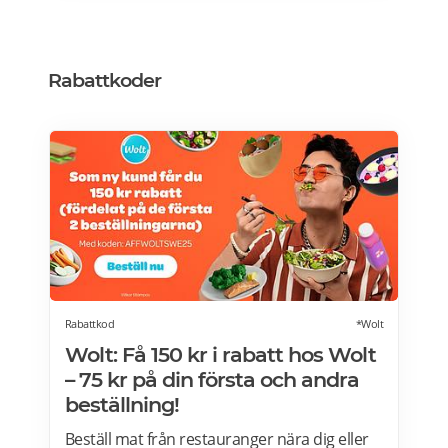
avhämtning, finns det också många
erbjudanden för dig. Läs mer om Julbord
2026 här.
Rabattkoder
Rabattkod
*Wolt
Wolt: Få 150 kr i rabatt hos Wolt
– 75 kr på din första och andra
beställning!
Beställ mat från restauranger nära dig eller