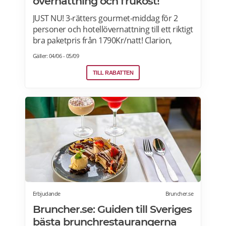
övernattning och frukost!
JUST NU! 3-rätters gourmet-middag för 2
personer och hotellövernattning till ett riktigt
bra paketpris från 1790Kr/natt! Clarion,
Quality Hotel, Comfort Hotel and Home
Gäller: 04/06 - 05/09
Hotel i Sverige, Norge, Danmark och Finland.
Paketet är tillgängligt alla dagar i veckan
TILL RABATTEN
under hela sommaren, från 28 juni ända
fram till 13 september. 2026. Boka senast
den 12 september>>>
Erbjudande
Bruncher.se
Bruncher.se: Guiden till Sveriges
bästa brunchrestaurangerna