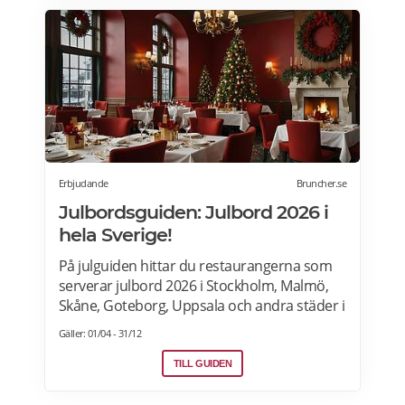
maträtter. Läs mer och upptäck hela meny!
Erbjudande
Bruncher.se
Julbordsguiden: Julbord 2026 i
hela Sverige!
På julguiden hittar du restaurangerna som
serverar julbord 2026 i Stockholm, Malmö,
Skåne, Goteborg, Uppsala och andra städer i
Sverige. Hitta aktuella julshow och
Gäller: 01/04 - 31/12
underhållning samt julbordpaket med
övernattning på hotell, slott eller herrgård.
TILL GUIDEN
Om du letar efter annorlunda julbord som
julfrukost, julkasse eller julcatering för