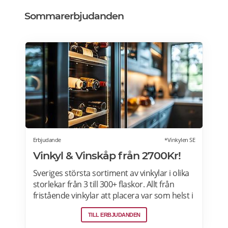
Sommarerbjudanden
Erbjudande
*Vinkylen SE
Vinkyl & Vinskåp från 2700Kr!
Sveriges största sortiment av vinkylar i olika
storlekar från 3 till 300+ flaskor. Allt från
fristående vinkylar att placera var som helst i
hemmet, till inbyggda eller integrerbara
TILL ERBJUDANDEN
vinkylar som elegant smälter in i