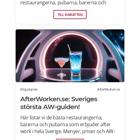
restaurangerna, pubarna, barerna och
vingårdarna som erbjuder öppna och
TILL RABATTEN
privata vinprovningar för nybörjare och
vinälskare i Stockholm, Malmö, Skåne,
Goteborg, Uppsala och andra städer i
Sverige. Läs mer om vinprovningar på
Afterworken.se.
Erbjudande
AfterWorken.se
AfterWorken.se: Sveriges
största AW-guiden!
Här listar vi de bästa restaurangerna,
barerna och pubarna som erbjuder after
work i hela Sverige. Menyer, priser och AW-
erbjudanden>>