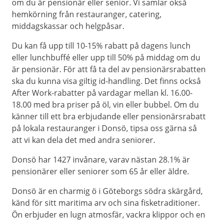
om du är pensionär eller senior. Vi samlar okså
hemkörning från restauranger, catering,
middagskassar och helgpåsar.
Du kan få upp till 10-15% rabatt på dagens lunch
eller lunchbuffé eller upp till 50% på middag om du
är pensionär. För att få ta del av pensionärsrabatten
ska du kunna visa giltig id-handling. Det finns också
After Work-rabatter på vardagar mellan kl. 16.00-
18.00 med bra priser på öl, vin eller bubbel. Om du
känner till ett bra erbjudande eller pensionärsrabatt
på lokala restauranger i Donsö, tipsa oss gärna så
att vi kan dela det med andra seniorer.
Donsö har 1427 invånare, varav nästan 28.1% är
pensionärer eller seniorer som 65 år eller äldre.
Donsö är en charmig ö i Göteborgs södra skärgård,
känd för sitt maritima arv och sina fisketraditioner.
Ön erbjuder en lugn atmosfär, vackra klippor och en