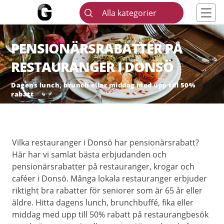
Alla kategorier
PENSIONÄRSRABATTER PÅ
RESTAURANGER I DONSÖ
Dagens lunch, brunch eller middag med upp till 50%
rabatt
Vilka restauranger i Donsö har pensionärsrabatt?
Här har vi samlat bästa erbjudanden och
pensionärsrabatter på restauranger, krogar och
caféer i Donsö. Många lokala restauranger erbjuder
riktight bra rabatter för seniorer som är 65 år eller
äldre. Hitta dagens lunch, brunchbuffé, fika eller
middag med upp till 50% rabatt på restaurangbesök