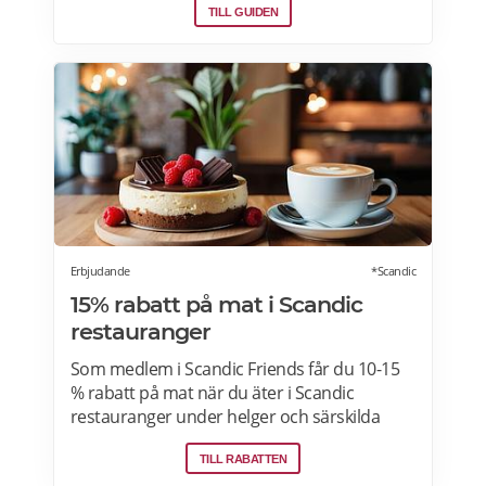
TILL GUIDEN
Erbjudande
*Scandic
15% rabatt på mat i Scandic
restauranger
Som medlem i Scandic Friends får du 10-15
% rabatt på mat när du äter i Scandic
restauranger under helger och särskilda
helgdagar (vardagar). Rabatten gäller även i
TILL RABATTEN
hotellshoppen. Rabatt på mat gäller från