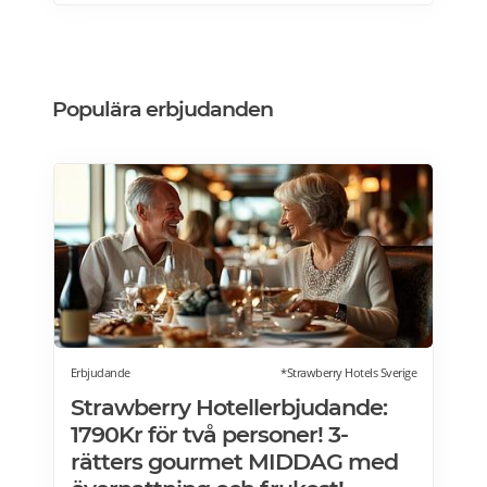
köksdesignen. Kombinerad vinkyl och ölkyl.
Designa din vinkyl i vilken färg du vill! Läs
mer>>>
Populära erbjudanden
Erbjudande
*Strawberry Hotels Sverige
Strawberry Hotellerbjudande:
1790Kr för två personer! 3-
rätters gourmet MIDDAG med