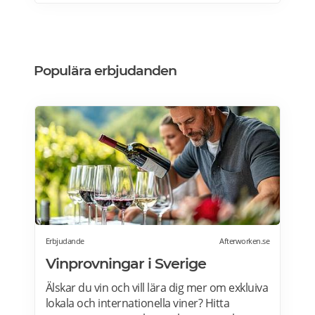
köksdesignen. Kombinerad vinkyl och ölkyl.
Designa din vinkyl i vilken färg du vill! Läs
mer>>>
Populära erbjudanden
Erbjudande
Afterworken.se
Vinprovningar i Sverige
Älskar du vin och vill lära dig mer om exkluiva
lokala och internationella viner? Hitta