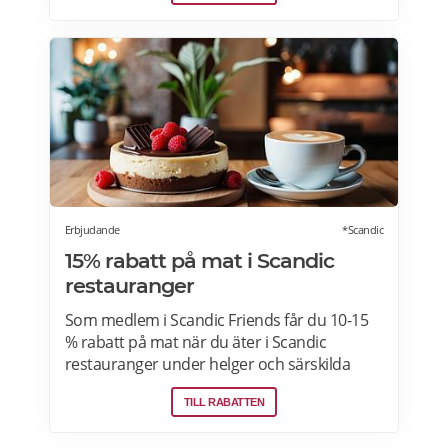
matkasse och välja glutenfria eller laktosfria
maträtter. Läs mer och upptäck hela meny!
Erbjudande
*Scandic
15% rabatt på mat i Scandic
restauranger
Som medlem i Scandic Friends får du 10-15
% rabatt på mat när du äter i Scandic
restauranger under helger och särskilda
helgdagar (vardagar). Rabatten gäller även i
TILL RABATTEN
hotellshoppen. Rabatt på mat gäller från
fredag till söndag, oavsett om du är gäst eller