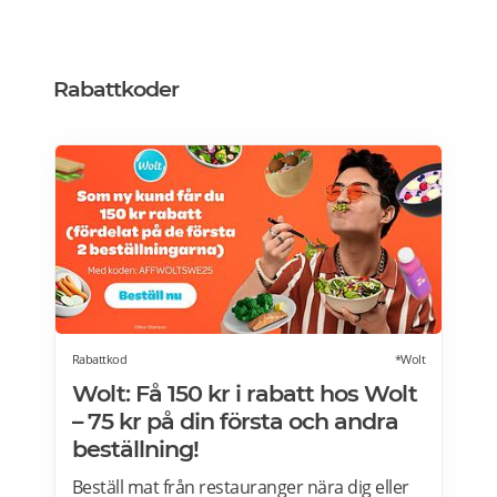
bara kommer förbi. Rabatten gäller på mat
men inte dryck. Du får ta med dig 5 vänner
(totalt 6 personer). Rabatten kan inte
kombineras med andra middagspaket och
Rabattkoder
erbjudanden, exempelvis vid julbord,
nyårspaket eller after work. Undantag gäller
för alla Scandic Go-hotell och Grand Hotel
Oslo by Scandic. Läs mer>>>
Rabattkod
*Wolt
Wolt: Få 150 kr i rabatt hos Wolt
– 75 kr på din första och andra
beställning!
Beställ mat från restauranger nära dig eller