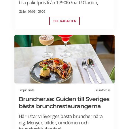
bra paketpris från 1790Kr/natt! Clarion,
Quality Hotel, Comfort Hotel and Home
Gäller: 04/06 - 05/09
Hotel i Sverige, Norge, Danmark och Finland.
Paketet är tillgängligt alla dagar i veckan
TILL RABATTEN
under hela sommaren, från 28 juni ända
fram till 13 september. 2026. Boka senast
den 12 september>>>
Erbjudande
Bruncher.se
Bruncher.se: Guiden till Sveriges
bästa brunchrestaurangerna
Här listar vi Sveriges bästa bruncher nära
dig. Menyer, bilder, omdömen och
bruncherbjudanden!