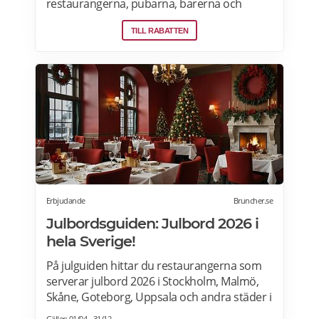
restaurangerna, pubarna, barerna och
vingårdarna som erbjuder öppna och
TILL RABATTEN
privata vinprovningar för nybörjare och
vinälskare i Stockholm, Malmö, Skåne,
Goteborg, Uppsala och andra städer i
Sverige. Läs mer om vinprovningar på
Afterworken.se.
Erbjudande
Bruncher.se
Julbordsguiden: Julbord 2026 i
hela Sverige!
På julguiden hittar du restaurangerna som
serverar julbord 2026 i Stockholm, Malmö,
Skåne, Goteborg, Uppsala och andra städer i
Sverige. Hitta aktuella julshow och
Gäller: 01/04 - 31/12