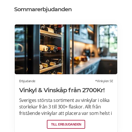
Sommarerbjudanden
Erbjudande
*Vinkylen SE
Vinkyl & Vinskåp från 2700Kr!
Sveriges största sortiment av vinkylar i olika
storlekar från 3 till 300+ flaskor. Allt från
fristående vinkylar att placera var som helst i
hemmet, till inbyggda eller integrerbara
TILL ERBJUDANDEN
vinkylar som elegant smälter in i