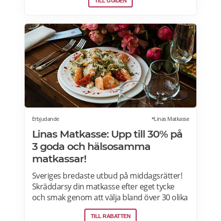
TILL GUIDEN
Erbjudande
*Linas Matkasse
Linas Matkasse: Upp till 30% på
3 goda och hälsosamma
matkassar!
Sveriges bredaste utbud på middagsrätter!
Skräddarsy din matkasse efter eget tycke
och smak genom att välja bland över 30 olika
rätter – varje vecka! Din matkasse levereras
TILL RABATTEN
direkt till din dörr. Du kan skräddarsy din