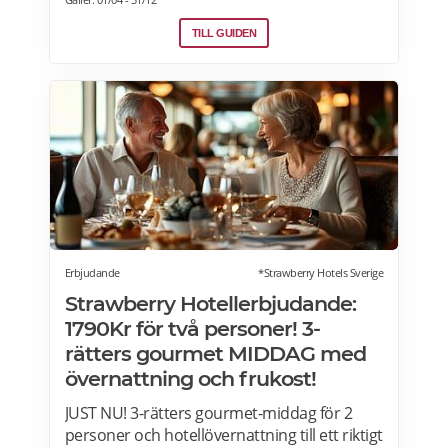
underhållning samt julbordpaket med
övernattning på hotell, slott eller herrgård.
TILL GUIDEN
Om du letar efter annorlunda julbord som
julfrukost, julkasse eller julcatering för
avhämtning, finns det också många
erbjudanden för dig. Läs mer om Julbord
2026 här.
Erbjudande
*Strawberry Hotels Sverige
Strawberry Hotellerbjudande:
1790Kr för två personer! 3-
rätters gourmet MIDDAG med
övernattning och frukost!
JUST NU! 3-rätters gourmet-middag för 2
personer och hotellövernattning till ett riktigt