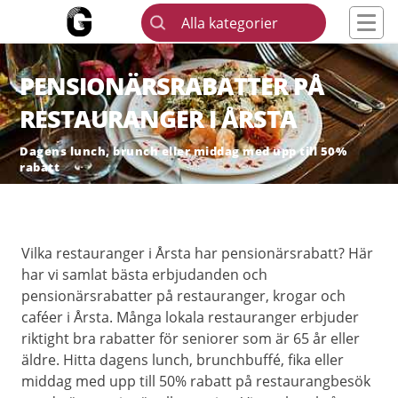
Alla kategorier
PENSIONÄRSRABATTER PÅ
RESTAURANGER I ÅRSTA
Dagens lunch, brunch eller middag med upp till 50%
rabatt
Vilka restauranger i Årsta har pensionärsrabatt? Här
har vi samlat bästa erbjudanden och
pensionärsrabatter på restauranger, krogar och
caféer i Årsta. Många lokala restauranger erbjuder
riktight bra rabatter för seniorer som är 65 år eller
äldre. Hitta dagens lunch, brunchbuffé, fika eller
middag med upp till 50% rabatt på restaurangbesök