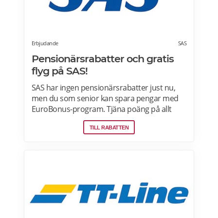
Erbjudande
SAS
Pensionärsrabatter och gratis
flyg på SAS!
SAS har ingen pensionärsrabatter just nu,
men du som senior kan spara pengar med
EuroBonus-program. Tjäna poäng på allt
från flygningar till snabbmat och spendera
TILL RABATTEN
dem på nästa resa, uppgraderingar och
mycket mer. En bonusresa är en flygning till
ett fast poängpris som du kan betala för
med EuroBonus-poäng.Läs mer om
pensionärsrabatter och EuroBonus på SAS
här.