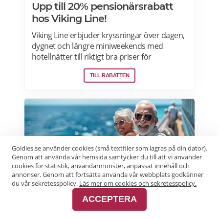
Upp till 20% pensionärsrabatt
hos Viking Line!
Viking Line erbjuder kryssningar över dagen,
dygnet och längre miniweekends med
hotellnätter till riktigt bra priser för
pensionärer. 11 timmars dagstur
TILL RABATTEN
Stockholm–Åland ombord Viking Grace &
Glory för endast 90 kronor per person! Läs
mer om pensionärsrabatter och
erbjudanden på Viking Line här.
Goldies.se använder cookies (små textfiler som lagras på din dator).
Genom att använda vår hemsida samtycker du till att vi använder
cookies för statistik, användarmönster, anpassat innehåll och
annonser. Genom att fortsätta använda vår webbplats godkänner
du vår sekretesspolicy.
Läs mer om cookies och sekretesspolicy.
Erbjudande
*TT-Line
ACCEPTERA
20% rabatt på Returpaket till