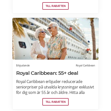
Kryssningar till Visby, Riga, Bornholm, Åland,
TILL RABATTEN
Höga Kusten från 2015 kronor per person.
Läs mer om pensionärsrabatter och
erbjudande hos Birka här.
Erbjudande
Royal Caribbean
Royal Caribbean: 55+ deal
Royal Caribbean erbjuder reducerade
seniorpriser på utvalda kryssningar exklusivt
för dig som är 55 år och äldre. Hitta alla
Royal Caribbean kryssningar med
TILL RABATTEN
seniorrabatt här.