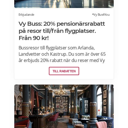
Erbjudande
*Vy Bus4You
Vy Buss: 20% pensionärsrabatt
på resor till/från flygplatser.
Från 90 kr!
Bussresor till flygplatser som Arlanda,
Landvetter och Kastrup. Du som är över 65
år erbjuds 20% rabatt när du reser med Vy
Bus4You och Vy express. Välj kategori senior
TILL RABATTEN
i samband med biljettbokning och biljetten
blir automatiskt rabatterad. Rabatten är
baserat på priset för vuxenbiljetter. Vid köp
av rabatterad resa ska ålder kunna styrkas
med giltig legitimation. Läs mer om
pensionärsrabatter hos VY här.