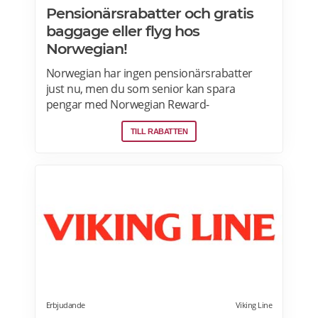
Pensionärsrabatter och gratis
baggage eller flyg hos
Norwegian!
Norwegian har ingen pensionärsrabatter
just nu, men du som senior kan spara
pengar med Norwegian Reward-
lojalitetsprogram. Tjäna Spenn och använd
TILL RABATTEN
dem för att få ännu billigare eller helt gratis
flygresor. Få förmåner som gratis bagage
och Fast Track. Läs mer om
pensionärsrabatter och Norwegian Reward
här.
Erbjudande
Viking Line