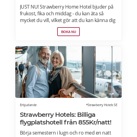
JUST NU! Strawberry Home Hotel bjuder på
frukost, fika och middag - du kan äta så
mycket du vill, vilket gör att du kan känna dig
som hemma. Välj mellan 50+ hotell i Norden
BOKA NU
från 760kr per natt. Boka nu>>>
Erbjudande
*Strawberry Hotels SE
Strawberry Hotels: Billiga
flygplatshotell från 855Kr/natt!
Börja semestern i lugn och ro med en natt