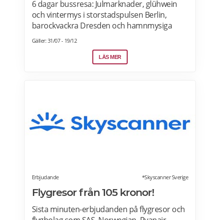
6 dagar bussresa: Julmarknader, glühwein
och vintermys i storstadspulsen Berlin,
barockvackra Dresden och hamnmysiga
Rostock. Under den här resan får du uppleva
Gäller: 31/07 - 19/12
julstämning i Berlin, Dresden och Rostock –
tre städer som bjuder på stämningsfulla
LÄS MER
julmarknader, vinterupplysta torg och dofter
av glühwein, brända mandlar och nybakade
godsaker. Läs mer om erbjudandet här>>>
Erbjudande
*Skyscanner Sverige
Flygresor från 105 kronor!
Sista minuten-erbjudanden på flygresor och