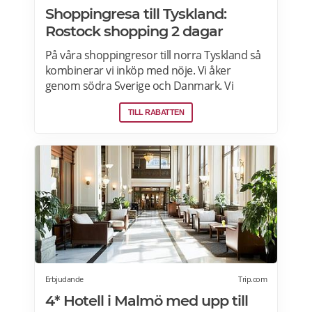
Shoppingresa till Tyskland:
Rostock shopping 2 dagar
På våra shoppingresor till norra Tyskland så
kombinerar vi inköp med nöje. Vi åker
genom södra Sverige och Danmark. Vi
handlar i en gränshandelsbutik och varje
TILL RABATTEN
resenär får ta hem generösa mängder
bagage. På kvällen övernattar vi bekvämt på
hotell med frukost. I Rostock finns möjlighet
till en livad kväll på egen hand på någon av
stadens restauranger. Läs mer om resan
hos Rolfs buss här>>>
Erbjudande
Trip.com
4* Hotell i Malmö med upp till