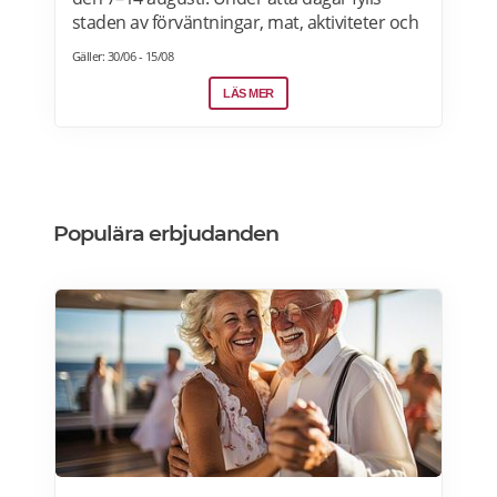
staden av förväntningar, mat, aktiviteter och
artister. Hela programmet är gratis! Läs
Gäller: 30/06 - 15/08
mer>>>
LÄS MER
Populära erbjudanden