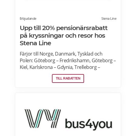
Erbjudande
Stena Line
Upp till 20% pensionärsrabatt
på kryssningar och resor hos
Stena Line
Färjor till Norge, Danmark, Tysklad och
Polen: Göteborg – Fredrikshamn, Göteborg –
Kiel, Karlskrona – Gdynia, Trelleborg –
Rostock, Nynäshamn – Ventspils. Se senaste
TILL RABATTEN
specialerbjudanden på Stena Line och boka
online för de bästa priserna.