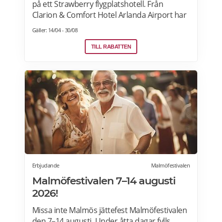
på ett Strawberry flygplatshotell. Från
Clarion & Comfort Hotel Arlanda Airport har
du gångavstånd till terminalerna, och från
Gäller: 14/04 - 30/08
Quality Hotel Arlanda XPO går gratis
transferbuss som endast tar 10 minuter
TILL RABATTEN
till/från flygplatsen. Reser du via utomlands?
Strawberry har självklart hotell vid
flygplatserna i Köpenhamn, Oslo och
Helsingfors också! Läs mer>>>
Erbjudande
Malmöfestivalen
Malmöfestivalen 7–14 augusti
2026!
Missa inte Malmös jättefest Malmöfestivalen
den 7–14 augusti. Under åtta dagar fylls