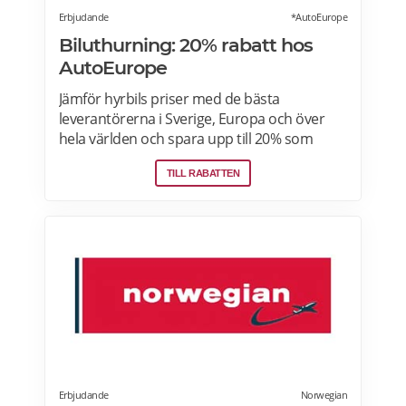
Erbjudande
*AutoEurope
Biluthurning: 20% rabatt hos
AutoEurope
Jämför hyrbils priser med de bästa
leverantörerna i Sverige, Europa och över
hela världen och spara upp till 20% som
medlem! Upptäck speciella priser på Auto
TILL RABATTEN
Europe hemsida!
Erbjudande
Norwegian