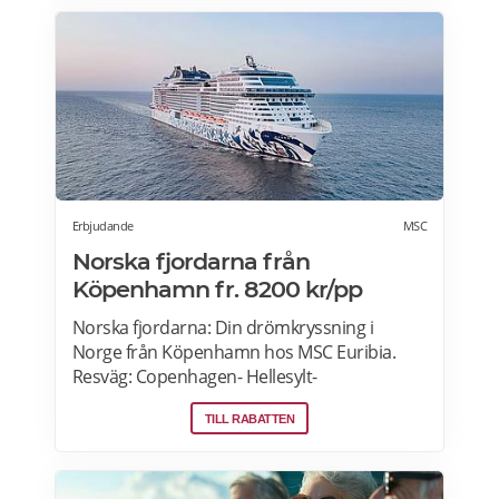
Erbjudande
MSC
Norska fjordarna från
Köpenhamn fr. 8200 kr/pp
Norska fjordarna: Din drömkryssning i
Norge från Köpenhamn hos MSC Euribia.
Resväg: Copenhagen- Hellesylt-
Nordfjordeid- Flåm-Kiel, 6 dagar. Alla
TILL RABATTEN
måltider ingår i priset. Läs mer om
kryssningar i de norska fjordarna här.