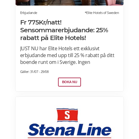
Erbjudande
*Elite Hotels of Sweden
Fr 775Kr/natt!
Sensommarerbjudande: 25%
rabatt på Elite Hotels!
JUST NU har Elite Hotels ett exklusivt
erbjudande med upp till 25 % rabatt på ditt
boende runt om i Sverige. Ingen
förskottsbetalning krävs. Avbokningsbart
Gäller: 31/07 - 29/08
fram till kl. 14.00 på ankomstdagen. Boka
nu>>
BOKA NU