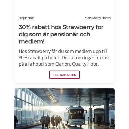
Erbjudande
*Strawberry Hotels
30% rabatt hos Strawberry för
dig som är pensionär och
medlem!
Hos Strawberry får du som medlem upp till
30% rabatt på hotell. Dessutom ingår frukost
på alla hotell som Clarion, Quality Hotel,
Comfort Hotel, Home Hotel och andra
TILL RABATTEN
fristående hotell i Sverige, Danmark, Finland
och Norge. Läs mer om erbjudanden på
Strawberry här.