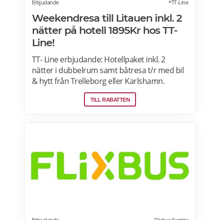
Erbjudande
*TT-Line
Weekendresa till Litauen inkl. 2
nätter på hotell 1895Kr hos TT-
Line!
TT- Line erbjudande: Hotellpaket inkl. 2
nätter i dubbelrum samt båtresa t/r med bil
& hytt från Trelleborg eller Karlshamn.
Klaipeda bjuder på charm, kultur och vacker
TILL RABATTEN
natur. Passa på att boka nu och njut av en
härlig semester. Läs mer här>>>
Erbjudande
Flixbus Sverige