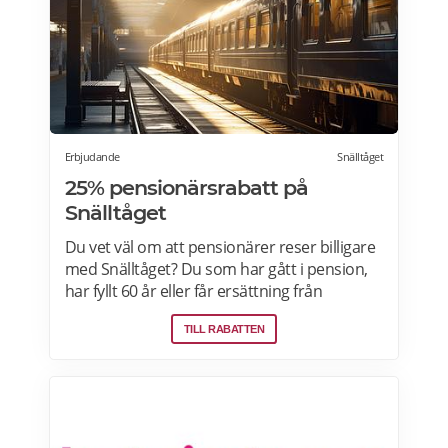
Erbjudande
Snälltåget
25% pensionärsrabatt på
Snälltåget
Du vet väl om att pensionärer reser billigare
med Snälltåget? Du som har gått i pension,
har fyllt 60 år eller får ersättning från
Försäkringskassan får pensionärsrabatt på
TILL RABATTEN
resan. Seniorer 60+ som reser ensamma har
20% rabatt på sittplats. Reser två eller fler
seniorer tillsammans gäller istället
Tillsammans-biljetten som ger 25% rabattDu
bokar biljett med seniorrabatt genom att
välja resenärskategorin "Senior 60-99 år" i