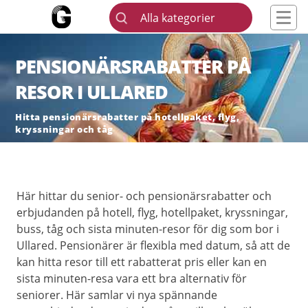
Alla kategorier
PENSIONÄRSRABATTER PÅ
RESOR I ULLARED
Hitta pensionärsrabatter på hotellpaket, flyg,
kryssningar och tåg
Här hittar du senior- och pensionärsrabatter och
erbjudanden på hotell, flyg, hotellpaket, kryssningar,
buss, tåg och sista minuten-resor för dig som bor i
Ullared. Pensionärer är flexibla med datum, så att de
kan hitta resor till ett rabatterat pris eller kan en
sista minuten-resa vara ett bra alternativ för
seniorer. Här samlar vi nya spännande