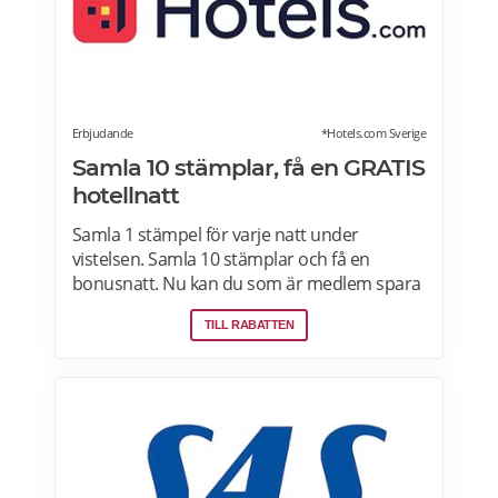
Erbjudande
*Hotels.com Sverige
Samla 10 stämplar, få en GRATIS
hotellnatt
Samla 1 stämpel för varje natt under
vistelsen. Samla 10 stämplar och få en
bonusnatt. Nu kan du som är medlem spara
10 % eller mer på över 100 000 hotell i
TILL RABATTEN
Sverige och hela världen när du är inloggad.
Läs mer om pensionärsrabatter och
erbjudanden på Hotels.com här.