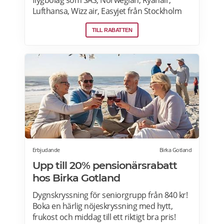
flygbolag som SAS, Norwegian, Ryanair,
Lufthansa, Wizz air, Easyjet från Stockholm
Arlanda, Bromma och Skavsta flygplatser,
TILL RABATTEN
Göteborg Landvetter, Malmö, Köpenhamn
Kastrup. Jämför pris på flygbiljetter! Läs mer
om pensionärsrabatter på flygresor hos
Skyscanner här.
Erbjudande
Birka Gotland
Upp till 20% pensionärsrabatt
hos Birka Gotland
Dygnskryssning för seniorgrupp från 840 kr!
Boka en härlig nöjeskryssning med hytt,
frukost och middag till ett riktigt bra pris!