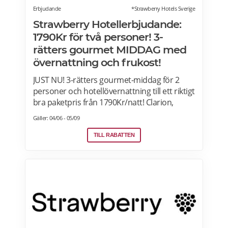
Erbjudande
*Strawberry Hotels Sverige
Strawberry Hotellerbjudande:
1790Kr för två personer! 3-
rätters gourmet MIDDAG med
övernattning och frukost!
JUST NU! 3-rätters gourmet-middag för 2
personer och hotellövernattning till ett riktigt
bra paketpris från 1790Kr/natt! Clarion,
Quality Hotel, Comfort Hotel and Home
Gäller: 04/06 - 05/09
Hotel i Sverige, Norge, Danmark och Finland.
Paketet är tillgängligt alla dagar i veckan
TILL RABATTEN
under hela sommaren, från 28 juni ända
fram till 13 september. 2026. Boka senast
den 12 september>>>