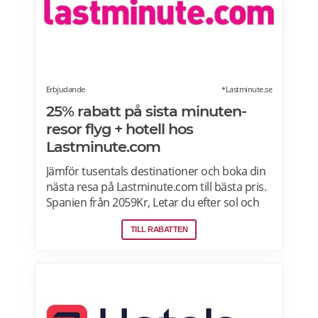
webbokningen. Ombord på tåget ska du
som senior kunna visa giltig legitimation
tillsammans med din biljett. Läs mer om
pensionärsrabatter på Snälltåget här.
Erbjudande
*Lastminute.se
25% rabatt på sista minuten-
resor flyg + hotell hos
Lastminute.com
Jämför tusentals destinationer och boka din
nästa resa på Lastminute.com till bästa pris.
Spanien från 2059Kr, Letar du efter sol och
hav? Boka flyg + hotell på Lastminute.com
TILL RABATTEN
och koppla av i sanden. Läs mer om aktuella
pensionärsrabatter och erbjudanden på
Lastminute.com här.