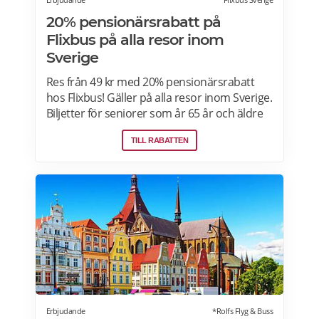
20% pensionärsrabatt på
Flixbus på alla resor inom
Sverige
Res från 49 kr med 20% pensionärsrabatt
hos Flixbus! Gäller på alla resor inom Sverige.
Biljetter för seniorer som år 65 år och äldre
gäller endast mot uppvisande av legitimation
TILL RABATTEN
som pass, körkort eller giltigt ID-kort. Du kan
köpa din biljett för flygplatstransfer på
hemsida, i FlixBus-appen eller direkt i
biljettautomaten på flygplatsen.
Erbjudande
*Rolfs Flyg & Buss