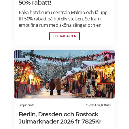
50% rabatt!
Boka hotellrum i centrala Malmö och få upp
till 50% rabatt på hotellvistelsen. Se fram
emot fina rum med sköna sängar och en
härlig frukostbuffé och njut av allt som
TILL RABATTEN
staden har att erbjuda! Läs mer om
pensionärsrabatter och hotellerbjudanden i
Malmö här.
Erbjudande
*Rolfs Flyg & Buss
Berlin, Dresden och Rostock
Julmarknader 2026 fr 7825Kr