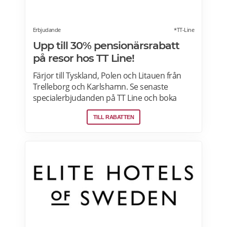
Erbjudande
*TT-Line
Upp till 30% pensionärsrabatt
på resor hos TT Line!
Färjor till Tyskland, Polen och Litauen från
Trelleborg och Karlshamn. Se senaste
specialerbjudanden på TT Line och boka
online för de bästa priserna. Shoppingresor
TILL RABATTEN
från endast 195 kronor!