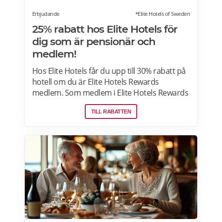
Erbjudande
*Elite Hotels of Sweden
25% rabatt hos Elite Hotels för
dig som är pensionär och
medlem!
Hos Elite Hotels får du upp till 30% rabatt på
hotell om du är Elite Hotels Rewards
medlem. Som medlem i Elite Hotels Rewards
får du tillgång till unika förmåner och
TILL RABATTEN
erbjudanden. Du kan samla poäng till
bonusnätter och delta i roliga tävlingar. Läs
mer om pensionärsrabatter och
erbjudanden på Elite Hotels of Sweden här.