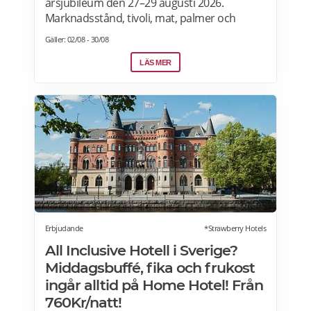
årsjubileum den 27–29 augusti 2026.
Marknadsstånd, tivoli, mat, palmer och
uppträdanden. MusikPalm Night Rock:
Gäller: 02/08 - 30/08
Lördag 29 augusti kl. 19.30 i festivaltältet på
Stortorget.Artister: Nina Söderquist, Nanne
LÄS MER
Grönvall, Joacim Cans, Kee Marcello, Nicke
Borg, Rasmus Ehrnborn och Håkan Hemlin.
DJ: Fredrik Deville spelar före och efter the
liveframträdanden. Biljetter: Rockkvällen
kostar från 175 kr. Läs mer>>>
Erbjudande
*Strawberry Hotels
All Inclusive Hotell i Sverige?
Middagsbuffé, fika och frukost
ingår alltid på Home Hotel! Från
760Kr/natt!