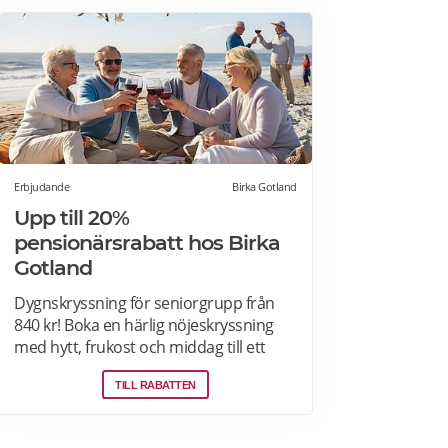
Erbjudande
Birka Gotland
Upp till 20%
pensionärsrabatt hos Birka
Gotland
Dygnskryssning för seniorgrupp från
840 kr! Boka en härlig nöjeskryssning
med hytt, frukost och middag till ett
riktigt bra pris! Kryssningar till Visby,
TILL RABATTEN
Riga, Bornholm, Åland, Höga Kusten
från 2015 kronor per person. Läs mer
om pensionärsrabatter och