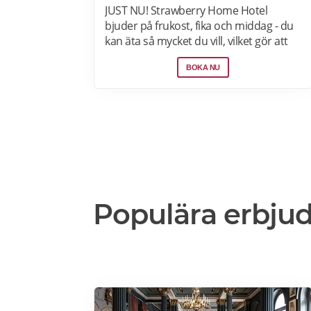
JUST NU! Strawberry Home Hotel
bjuder på frukost, fika och middag - du
kan äta så mycket du vill, vilket gör att
du kan känna dig som hemma. Välj
BOKA NU
mellan 50+ hotell i Norden från 760kr
per natt. Boka nu>>>
Populära erbju