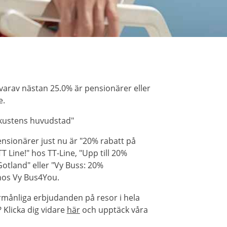
varav nästan 25.0% är pensionärer eller
e.
ekustens huvudstad"
nsionärer just nu är "20% rabatt på
T Line!" hos TT-Line, "Upp till 20%
otland" eller "Vy Buss: 20%
hos Vy Bus4You.
rmånliga erbjudanden på resor i hela
Klicka dig vidare
här
och upptäck våra