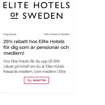
Erbjudande
*Elite Hotels of Sweden
25% rabatt hos Elite Hotels
för dig som är pensionär och
medlem!
Hos Elite Hotels får du upp till 30%
rabatt på hotell om du är Elite Hotels
Rewards medlem. Som medlem i Elite
Hotels Rewards får du tillgång till unika
TILL RABATTEN
förmåner och erbjudanden. Du kan
samla poäng till bonusnätter och delta i
roliga tävlingar. Läs mer om
pensionärsrabatter och erbjudanden
på Elite Hotels of Sweden här.