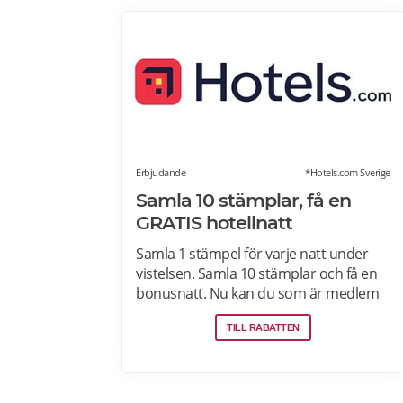
Erbjudande
*Hotels.com Sverige
Samla 10 stämplar, få en
GRATIS hotellnatt
Samla 1 stämpel för varje natt under
vistelsen. Samla 10 stämplar och få en
bonusnatt. Nu kan du som är medlem
spara 10 % eller mer på över 100 000
TILL RABATTEN
hotell i Sverige och hela världen när du
är inloggad. Läs mer om
pensionärsrabatter och erbjudanden
på Hotels.com här.