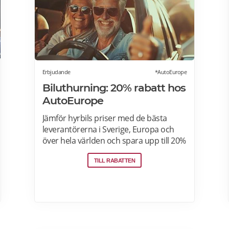
Erbjudande
*AutoEurope
Biluthurning: 20% rabatt hos
AutoEurope
Jämför hyrbils priser med de bästa
leverantörerna i Sverige, Europa och
över hela världen och spara upp till 20%
som medlem! Upptäck speciella priser
TILL RABATTEN
på Auto Europe hemsida!