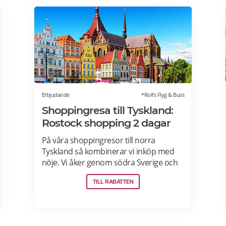
Erbjudande
*Rolfs Flyg & Buss
Shoppingresa till Tyskland:
Rostock shopping 2 dagar
På våra shoppingresor till norra
Tyskland så kombinerar vi inköp med
nöje. Vi åker genom södra Sverige och
Danmark. Vi handlar i en
TILL RABATTEN
gränshandelsbutik och varje resenär får
ta hem generösa mängder bagage. På
kvällen övernattar vi bekvämt på hotell
med frukost. I Rostock finns möjlighet