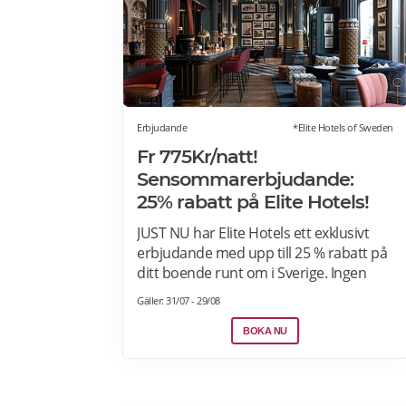
Erbjudande
*Elite Hotels of Sweden
Fr 775Kr/natt!
Sensommarerbjudande:
25% rabatt på Elite Hotels!
JUST NU har Elite Hotels ett exklusivt
erbjudande med upp till 25 % rabatt på
ditt boende runt om i Sverige. Ingen
förskottsbetalning krävs.
Gäller: 31/07 - 29/08
Avbokningsbart fram till kl. 14.00 på
ankomstdagen. Boka nu>>
BOKA NU