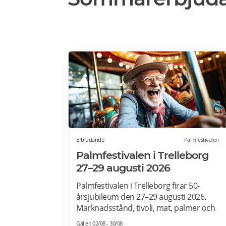
Erbjudande
Palmfestivalen
Palmfestivalen i Trelleborg
27–29 augusti 2026
Palmfestivalen i Trelleborg firar 50-
årsjubileum den 27–29 augusti 2026.
Marknadsstånd, tivoli, mat, palmer och
uppträdanden. MusikPalm Night Rock:
Gäller: 02/08 - 30/08