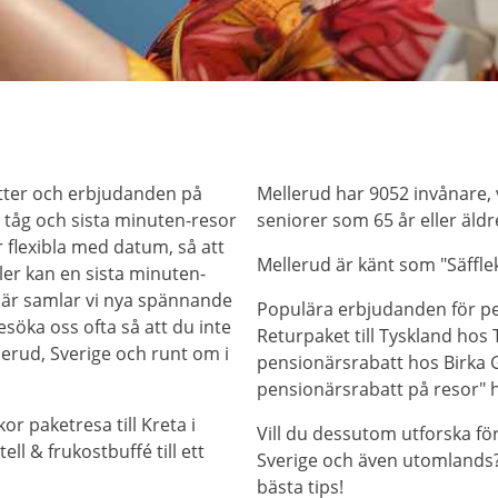
atter och erbjudanden på
Mellerud har 9052 invånare, 
s, tåg och sista minuten-resor
seniorer som 65 år eller äldr
r flexibla med datum, så att
Mellerud är känt som "Säffl
eller kan en sista minuten-
. Här samlar vi nya spännande
Populära erbjudanden för pe
esöka oss ofta så att du inte
Returpaket till Tyskland hos T
lerud, Sverige och runt om i
pensionärsrabatt hos Birka G
pensionärsrabatt på resor" 
or paketresa till Kreta i
Vill du dessutom utforska fö
ll & frukostbuffé till ett
Sverige och även utomlands? 
bästa tips!