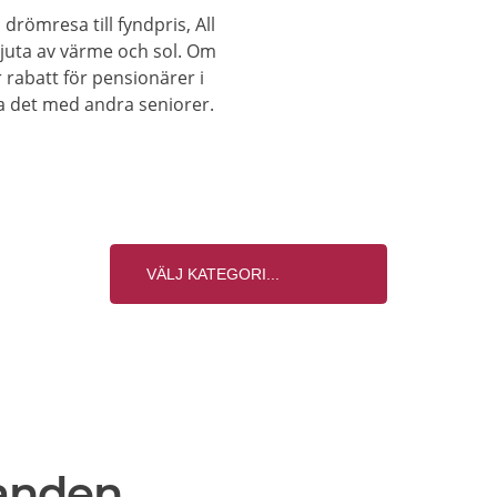
drömresa till fyndpris, All
t njuta av värme och sol. Om
r rabatt för pensionärer i
la det med andra seniorer.
anden