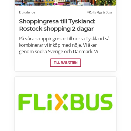
Erbjudande
*Rolfs Flyg & Buss
Shoppingresa till Tyskland:
Rostock shopping 2 dagar
På våra shoppingresor till norra Tyskland så
kombinerar vi inköp med nöje. Vi åker
genom södra Sverige och Danmark. Vi
handlar i en gränshandelsbutik och varje
TILL RABATTEN
resenär får ta hem generösa mängder
bagage. På kvällen övernattar vi bekvämt på
hotell med frukost. I Rostock finns möjlighet
till en livad kväll på egen hand på någon av
stadens restauranger. Läs mer om resan
hos Rolfs buss här>>>