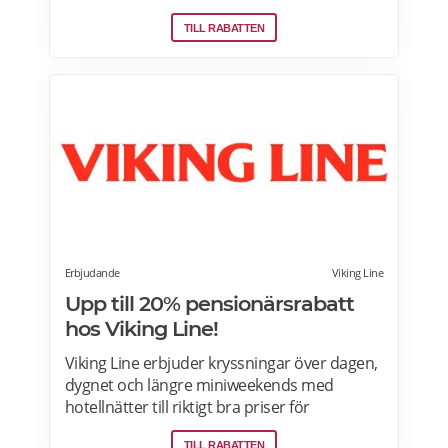
Rostock, Nynäshamn – Ventspils. Se senaste
TILL RABATTEN
specialerbjudanden på Stena Line och boka
online för de bästa priserna.
Erbjudande
Viking Line
Upp till 20% pensionärsrabatt
hos Viking Line!
Viking Line erbjuder kryssningar över dagen,
dygnet och längre miniweekends med
hotellnätter till riktigt bra priser för
pensionärer. 11 timmars dagstur
TILL RABATTEN