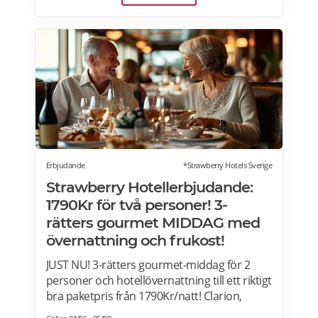
Erbjudande
*Strawberry Hotels Sverige
Strawberry Hotellerbjudande:
1790Kr för två personer! 3-
rätters gourmet MIDDAG med
övernattning och frukost!
JUST NU! 3-rätters gourmet-middag för 2
personer och hotellövernattning till ett riktigt
bra paketpris från 1790Kr/natt! Clarion,
Quality Hotel, Comfort Hotel and Home