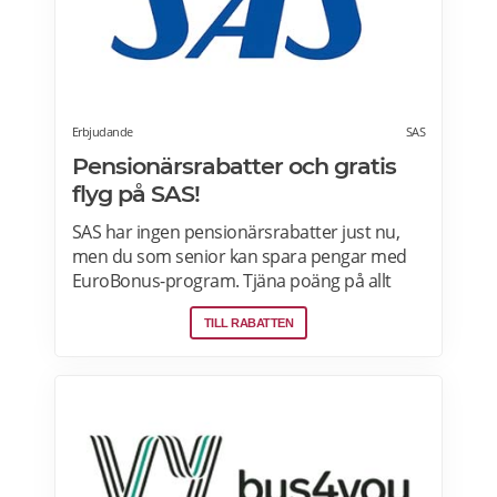
Erbjudande
SAS
Pensionärsrabatter och gratis
flyg på SAS!
SAS har ingen pensionärsrabatter just nu,
men du som senior kan spara pengar med
EuroBonus-program. Tjäna poäng på allt
från flygningar till snabbmat och spendera
TILL RABATTEN
dem på nästa resa, uppgraderingar och
mycket mer. En bonusresa är en flygning till
ett fast poängpris som du kan betala för
med EuroBonus-poäng.Läs mer om
pensionärsrabatter och EuroBonus på SAS
här.