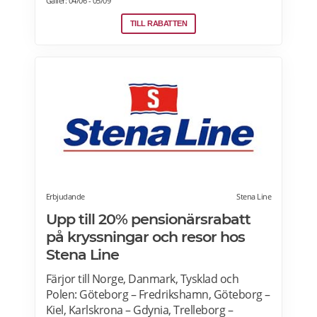
Gäller: 04/06 - 05/09
Hotel i Sverige, Norge, Danmark och Finland.
Paketet är tillgängligt alla dagar i veckan
TILL RABATTEN
under hela sommaren, från 28 juni ända
fram till 13 september. 2026. Boka senast
den 12 september>>>
Erbjudande
Stena Line
Upp till 20% pensionärsrabatt
på kryssningar och resor hos
Stena Line
Färjor till Norge, Danmark, Tysklad och
Polen: Göteborg – Fredrikshamn, Göteborg –
Kiel, Karlskrona – Gdynia, Trelleborg –