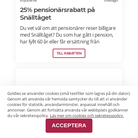
Erbjudande
Snälltåget
25% pensionärsrabatt på
Snälltåget
Du vet väl om att pensionärer reser billigare
med Snälltåget? Du som har gått i pension,
har fyllt 60 år eller får ersättning från
Försäkringskassan får pensionärsrabatt på
TILL RABATTEN
resan. Seniorer 60+ som reser ensamma har
20% rabatt på sittplats. Reser två eller fler
seniorer tillsammans gäller istället
Tillsammans-biljetten som ger 25% rabattDu
bokar biljett med seniorrabatt genom att
välja resenärskategorin "Senior 60-99 år" i
Goldies.se använder cookies (små textfiler som lagras på din dator).
webbokningen. Ombord på tåget ska du
Genom att använda vår hemsida samtycker du till att vi använder
som senior kunna visa giltig legitimation
cookies för statistik, användarmönster, anpassat innehåll och
tillsammans med din biljett. Läs mer om
annonser. Genom att fortsätta använda vår webbplats godkänner
du vår sekretesspolicy.
Läs mer om cookies och sekretesspolicy.
pensionärsrabatter på Snälltåget här.
ACCEPTERA
Erbjudande
*Hotels.com Sverige