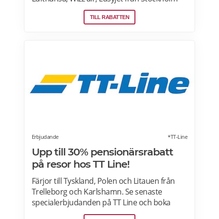
Arlanda, Bromma och Skavsta flygplatser,
TILL RABATTEN
Göteborg Landvetter, Malmö, Köpenhamn
Kastrup. Jämför pris på flygbiljetter! Läs mer
om pensionärsrabatter på flygresor hos
Skyscanner här.
Erbjudande
*TT-Line
Upp till 30% pensionärsrabatt
på resor hos TT Line!
Färjor till Tyskland, Polen och Litauen från
Trelleborg och Karlshamn. Se senaste
specialerbjudanden på TT Line och boka
online för de bästa priserna. Shoppingresor