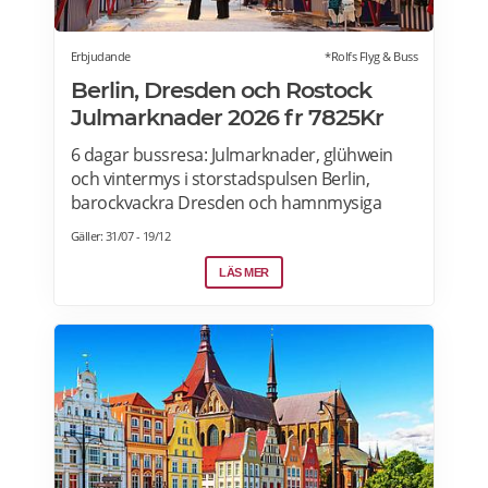
Erbjudande
*Rolfs Flyg & Buss
Berlin, Dresden och Rostock
Julmarknader 2026 fr 7825Kr
6 dagar bussresa: Julmarknader, glühwein
och vintermys i storstadspulsen Berlin,
barockvackra Dresden och hamnmysiga
Rostock. Under den här resan får du uppleva
Gäller: 31/07 - 19/12
julstämning i Berlin, Dresden och Rostock –
tre städer som bjuder på stämningsfulla
LÄS MER
julmarknader, vinterupplysta torg och dofter
av glühwein, brända mandlar och nybakade
godsaker. Läs mer om erbjudandet här>>>