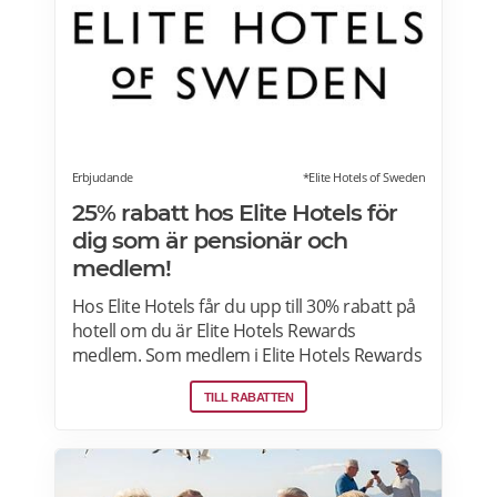
Erbjudande
*Elite Hotels of Sweden
25% rabatt hos Elite Hotels för
dig som är pensionär och
medlem!
Hos Elite Hotels får du upp till 30% rabatt på
hotell om du är Elite Hotels Rewards
medlem. Som medlem i Elite Hotels Rewards
får du tillgång till unika förmåner och
TILL RABATTEN
erbjudanden. Du kan samla poäng till
bonusnätter och delta i roliga tävlingar. Läs
mer om pensionärsrabatter och
erbjudanden på Elite Hotels of Sweden här.