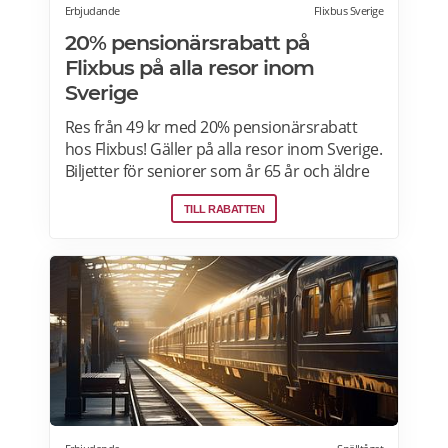
Erbjudande
Flixbus Sverige
20% pensionärsrabatt på
Flixbus på alla resor inom
Sverige
Res från 49 kr med 20% pensionärsrabatt
hos Flixbus! Gäller på alla resor inom Sverige.
Biljetter för seniorer som år 65 år och äldre
gäller endast mot uppvisande av legitimation
TILL RABATTEN
som pass, körkort eller giltigt ID-kort. Du kan
köpa din biljett för flygplatstransfer på
hemsida, i FlixBus-appen eller direkt i
biljettautomaten på flygplatsen.