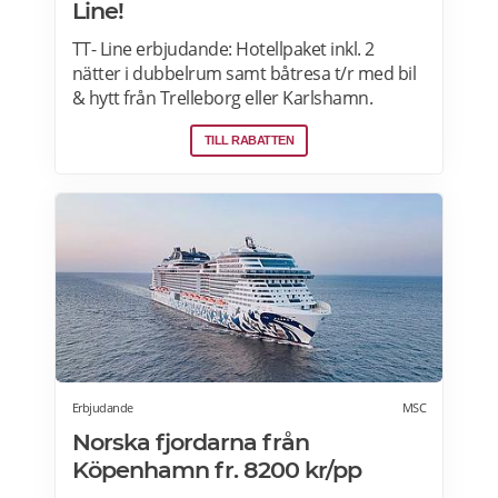
Line!
TT- Line erbjudande: Hotellpaket inkl. 2
nätter i dubbelrum samt båtresa t/r med bil
& hytt från Trelleborg eller Karlshamn.
Klaipeda bjuder på charm, kultur och vacker
TILL RABATTEN
natur. Passa på att boka nu och njut av en
härlig semester. Läs mer här>>>
Erbjudande
MSC
Norska fjordarna från
Köpenhamn fr. 8200 kr/pp