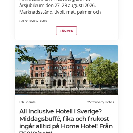
årsjubileum den 27–29 augusti 2026.
Marknadsstånd, tivoli, mat, palmer och
uppträdanden. MusikPalm Night Rock:
Gäller: 02/08 - 30/08
Lördag 29 augusti kl. 19.30 i festivaltältet på
Stortorget.Artister: Nina Söderquist, Nanne
LÄS MER
Grönvall, Joacim Cans, Kee Marcello, Nicke
Borg, Rasmus Ehrnborn och Håkan Hemlin.
DJ: Fredrik Deville spelar före och efter the
liveframträdanden. Biljetter: Rockkvällen
kostar från 175 kr. Läs mer>>>
Erbjudande
*Strawberry Hotels
All Inclusive Hotell i Sverige?
Middagsbuffé, fika och frukost
ingår alltid på Home Hotel! Från