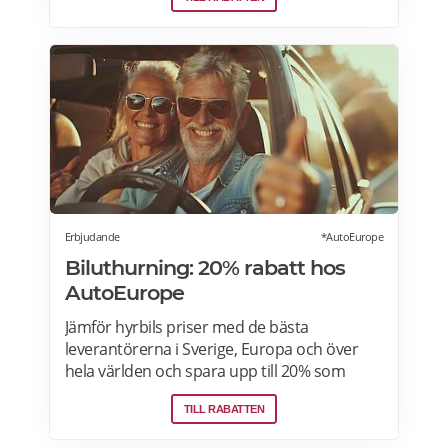
Stockholm–Åland ombord Viking Grace &
Glory för endast 90 kronor per person! Läs
mer om pensionärsrabatter och
erbjudanden på Viking Line här.
Erbjudande
*AutoEurope
Biluthurning: 20% rabatt hos
AutoEurope
Jämför hyrbils priser med de bästa
leverantörerna i Sverige, Europa och över
hela världen och spara upp till 20% som
medlem! Upptäck speciella priser på Auto
TILL RABATTEN
Europe hemsida!