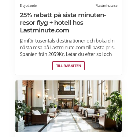
Erbjudande
*Lastminute.se
25% rabatt på sista minuten-
resor flyg + hotell hos
Lastminute.com
Jämför tusentals destinationer och boka din
nästa resa på Lastminute.com till bästa pris.
Spanien från 2059Kr, Letar du efter sol och
hav? Boka flyg + hotell på Lastminute.com
TILL RABATTEN
och koppla av i sanden. Läs mer om aktuella
pensionärsrabatter och erbjudanden på
Lastminute.com här.