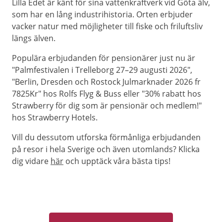
Lilla Edet är känt för sina vattenkraftverk vid Göta älv,
som har en lång industrihistoria. Orten erbjuder
vacker natur med möjligheter till fiske och friluftsliv
längs älven.
Populära erbjudanden för pensionärer just nu är
"Palmfestivalen i Trelleborg 27–29 augusti 2026",
"Berlin, Dresden och Rostock Julmarknader 2026 fr
7825Kr" hos Rolfs Flyg & Buss eller "30% rabatt hos
Strawberry för dig som är pensionär och medlem!"
hos Strawberry Hotels.
Vill du dessutom utforska förmånliga erbjudanden
på resor i hela Sverige och även utomlands? Klicka
dig vidare
här
och upptäck våra bästa tips!