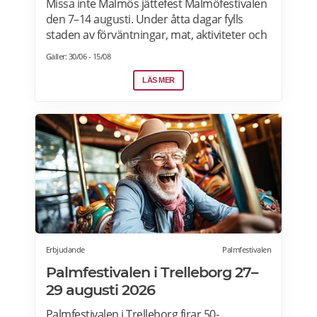
Missa inte Malmös jättefest Malmöfestivalen
den 7–14 augusti. Under åtta dagar fylls
staden av förväntningar, mat, aktiviteter och
artister. Hela programmet är gratis! Läs
Gäller: 30/06 - 15/08
mer>>>
LÄS MER
Erbjudande
Palmfestivalen
Palmfestivalen i Trelleborg 27–
29 augusti 2026
Palmfestivalen i Trelleborg firar 50-