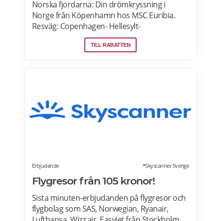
Norska fjordarna: Din drömkryssning i
Norge från Köpenhamn hos MSC Euribia.
Resväg: Copenhagen- Hellesylt-
Nordfjordeid- Flåm-Kiel, 6 dagar. Alla
TILL RABATTEN
måltider ingår i priset. Läs mer om
kryssningar i de norska fjordarna här.
Erbjudande
*Skyscanner Sverige
Flygresor från 105 kronor!
Sista minuten-erbjudanden på flygresor och
flygbolag som SAS, Norwegian, Ryanair,
Lufthansa, Wizz air, Easyjet från Stockholm