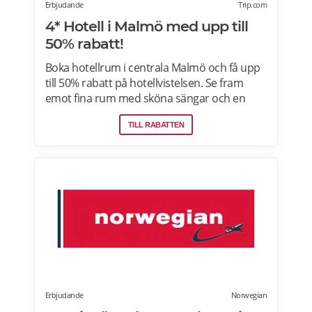
Erbjudande
Trip.com
4* Hotell i Malmö med upp till
50% rabatt!
Boka hotellrum i centrala Malmö och få upp
till 50% rabatt på hotellvistelsen. Se fram
emot fina rum med sköna sängar och en
härlig frukostbuffé och njut av allt som
TILL RABATTEN
staden har att erbjuda! Läs mer om
pensionärsrabatter och hotellerbjudanden i
Malmö här.
Erbjudande
Norwegian