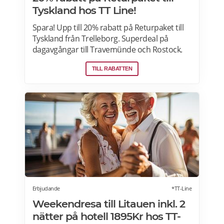
Tyskland hos TT Line!
Spara! Upp till 20% rabatt på Returpaket till
Tyskland från Trelleborg. Superdeal på
dagavgångar till Travemünde och Rostock.
Passa på att boka nu och njut av en härlig
TILL RABATTEN
semester.
Erbjudande
*TT-Line
Weekendresa till Litauen inkl. 2
nätter på hotell 1895Kr hos TT-