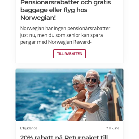
Pensionärsrabatter och gratis
baggage eller flyg hos
Norwegian!
Norwegian har ingen pensionärsrabatter
just nu, men du som senior kan spara
pengar med Norwegian Reward-
lojalitetsprogram. Tjäna Spenn och använd
TILL RABATTEN
dem för att få ännu billigare eller helt gratis
flygresor. Få förmåner som gratis bagage
och Fast Track. Läs mer om
pensionärsrabatter och Norwegian Reward
här.
Erbjudande
*TT-Line
20% rabatt på Returpaket till