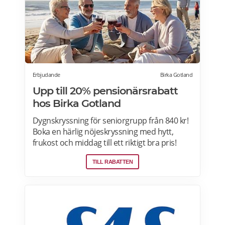
Erbjudande
Birka Gotland
Upp till 20% pensionärsrabatt
hos Birka Gotland
Dygnskryssning för seniorgrupp från 840 kr!
Boka en härlig nöjeskryssning med hytt,
frukost och middag till ett riktigt bra pris!
Kryssningar till Visby, Riga, Bornholm, Åland,
TILL RABATTEN
Höga Kusten från 2015 kronor per person.
Läs mer om pensionärsrabatter och
erbjudande hos Birka här.