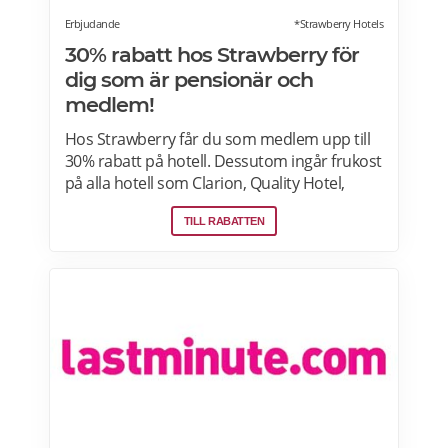
Erbjudande
*Strawberry Hotels
30% rabatt hos Strawberry för
dig som är pensionär och
medlem!
Hos Strawberry får du som medlem upp till
30% rabatt på hotell. Dessutom ingår frukost
på alla hotell som Clarion, Quality Hotel,
Comfort Hotel, Home Hotel och andra
TILL RABATTEN
fristående hotell i Sverige, Danmark, Finland
och Norge. Läs mer om erbjudanden på
Strawberry här.