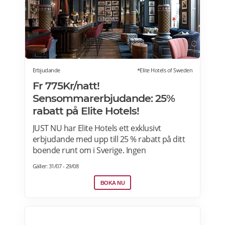
Erbjudande
*Elite Hotels of Sweden
Fr 775Kr/natt!
Sensommarerbjudande: 25%
rabatt på Elite Hotels!
JUST NU har Elite Hotels ett exklusivt
erbjudande med upp till 25 % rabatt på ditt
boende runt om i Sverige. Ingen
förskottsbetalning krävs. Avbokningsbart
Gäller: 31/07 - 29/08
fram till kl. 14.00 på ankomstdagen. Boka
nu>>
BOKA NU