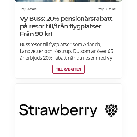
Erbjudande
*Vy Bus4You
Vy Buss: 20% pensionärsrabatt
på resor till/från flygplatser.
Från 90 kr!
Bussresor till flygplatser som Arlanda,
Landvetter och Kastrup. Du som är över 65
år erbjuds 20% rabatt när du reser med Vy
Bus4You och Vy express. Välj kategori senior
TILL RABATTEN
i samband med biljettbokning och biljetten
blir automatiskt rabatterad. Rabatten är
baserat på priset för vuxenbiljetter. Vid köp
av rabatterad resa ska ålder kunna styrkas
med giltig legitimation. Läs mer om
pensionärsrabatter hos VY här.