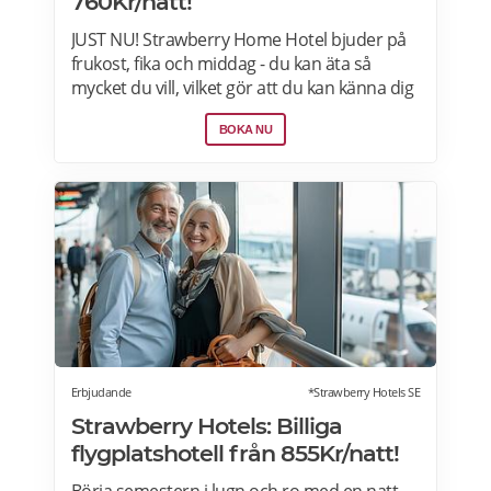
760Kr/natt!
JUST NU! Strawberry Home Hotel bjuder på
frukost, fika och middag - du kan äta så
mycket du vill, vilket gör att du kan känna dig
som hemma. Välj mellan 50+ hotell i Norden
BOKA NU
från 760kr per natt. Boka nu>>>
Erbjudande
*Strawberry Hotels SE
Strawberry Hotels: Billiga
flygplatshotell från 855Kr/natt!