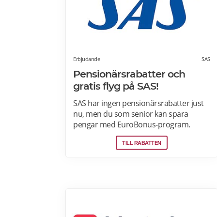
Erbjudande
SAS
Pensionärsrabatter och
gratis flyg på SAS!
SAS har ingen pensionärsrabatter just
nu, men du som senior kan spara
pengar med EuroBonus-program.
Tjäna poäng på allt från flygningar till
TILL RABATTEN
snabbmat och spendera dem på nästa
resa, uppgraderingar och mycket mer.
En bonusresa är en flygning till ett fast
poängpris som du kan betala för med
EuroBonus-poäng.Läs mer om
pensionärsrabatter och EuroBonus på
SAS här.