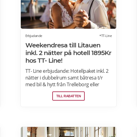
Erbjudande
*TT-Line
Weekendresa till Litauen
inkl. 2 nätter på hotell 1895Kr
hos TT- Line!
TT- Line erbjudande: Hotellpaket inkl. 2
nätter i dubbelrum samt båtresa t/r
med bil & hytt från Trelleborg eller
Karlshamn. Klaipeda bjuder på charm,
TILL RABATTEN
kultur och vacker natur. Passa på att
boka nu och njut av en härlig semester.
Läs mer här>>>