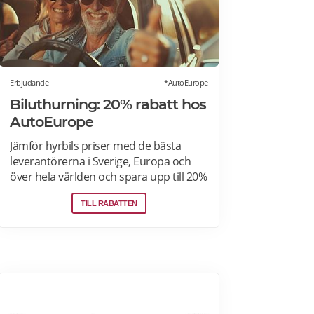
Erbjudande
*AutoEurope
Biluthurning: 20% rabatt hos
AutoEurope
Jämför hyrbils priser med de bästa
leverantörerna i Sverige, Europa och
över hela världen och spara upp till 20%
som medlem! Upptäck speciella priser
TILL RABATTEN
på Auto Europe hemsida!