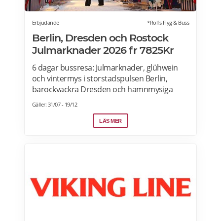
Erbjudande
*Rolfs Flyg & Buss
Berlin, Dresden och Rostock
Julmarknader 2026 fr 7825Kr
6 dagar bussresa: Julmarknader, glühwein
och vintermys i storstadspulsen Berlin,
barockvackra Dresden och hamnmysiga
Rostock. Under den här resan får du uppleva
Gäller: 31/07 - 19/12
julstämning i Berlin, Dresden och Rostock –
tre städer som bjuder på stämningsfulla
LÄS MER
julmarknader, vinterupplysta torg och dofter
av glühwein, brända mandlar och nybakade
godsaker. Läs mer om erbjudandet här>>>