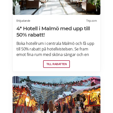
Erbjudande
Trip.com
4* Hotell i Malmö med upp till
50% rabatt!
Boka hotellrum i centrala Malmö och få upp
till 50% rabatt på hotellvistelsen. Se fram
emot fina rum med sköna sängar och en
härlig frukostbuffé och njut av allt som
TILL RABATTEN
staden har att erbjuda! Läs mer om
pensionärsrabatter och hotellerbjudanden i
Malmö här.