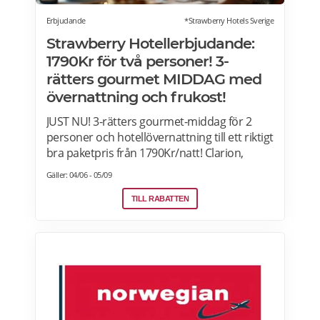
Erbjudande
*Strawberry Hotels Sverige
Strawberry Hotellerbjudande:
1790Kr för två personer! 3-
rätters gourmet MIDDAG med
övernattning och frukost!
JUST NU! 3-rätters gourmet-middag för 2
personer och hotellövernattning till ett riktigt
bra paketpris från 1790Kr/natt! Clarion,
Quality Hotel, Comfort Hotel and Home
Gäller: 04/06 - 05/09
Hotel i Sverige, Norge, Danmark och Finland.
Paketet är tillgängligt alla dagar i veckan
TILL RABATTEN
under hela sommaren, från 28 juni ända
fram till 13 september. 2026. Boka senast
den 12 september>>>