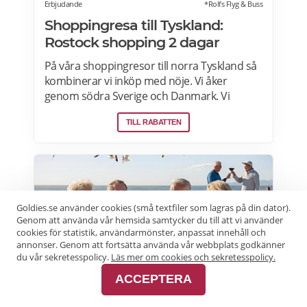
Erbjudande
*Rolfs Flyg & Buss
Shoppingresa till Tyskland:
Rostock shopping 2 dagar
På våra shoppingresor till norra Tyskland så
kombinerar vi inköp med nöje. Vi åker
genom södra Sverige och Danmark. Vi
handlar i en gränshandelsbutik och varje
TILL RABATTEN
resenär får ta hem generösa mängder
bagage. På kvällen övernattar vi bekvämt på
hotell med frukost. I Rostock finns möjlighet
till en livad kväll på egen hand på någon av
stadens restauranger. Läs mer om resan
hos Rolfs buss här>>>
Goldies.se använder cookies (små textfiler som lagras på din dator).
Genom att använda vår hemsida samtycker du till att vi använder
cookies för statistik, användarmönster, anpassat innehåll och
annonser. Genom att fortsätta använda vår webbplats godkänner
du vår sekretesspolicy.
Läs mer om cookies och sekretesspolicy.
ACCEPTERA
Erbjudande
Birka Gotland