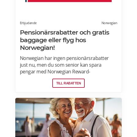
Erbjudande
Norwegian
Pensionärsrabatter och gratis
baggage eller flyg hos
Norwegian!
Norwegian har ingen pensionärsrabatter
just nu, men du som senior kan spara
pengar med Norwegian Reward-
lojalitetsprogram. Tjäna Spenn och använd
TILL RABATTEN
dem för att få ännu billigare eller helt gratis
flygresor. Få förmåner som gratis bagage
och Fast Track. Läs mer om
pensionärsrabatter och Norwegian Reward
här.