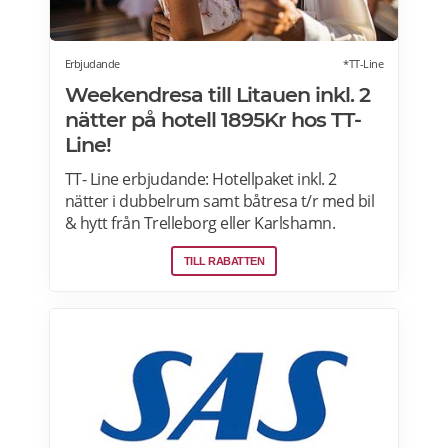
Erbjudande
*TT-Line
Weekendresa till Litauen inkl. 2
nätter på hotell 1895Kr hos TT-
Line!
TT- Line erbjudande: Hotellpaket inkl. 2
nätter i dubbelrum samt båtresa t/r med bil
& hytt från Trelleborg eller Karlshamn.
Klaipeda bjuder på charm, kultur och vacker
TILL RABATTEN
natur. Passa på att boka nu och njut av en
härlig semester. Läs mer här>>>