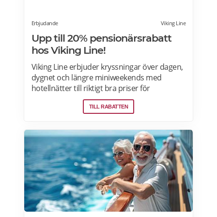
Erbjudande
Viking Line
Upp till 20% pensionärsrabatt
hos Viking Line!
Viking Line erbjuder kryssningar över dagen,
dygnet och längre miniweekends med
hotellnätter till riktigt bra priser för
pensionärer. 11 timmars dagstur
TILL RABATTEN
Stockholm–Åland ombord Viking Grace &
Glory för endast 90 kronor per person! Läs
mer om pensionärsrabatter och
erbjudanden på Viking Line här.