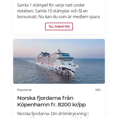
Samla 1 stämpel för varje natt under
vistelsen. Samla 10 stämplar och få en
bonusnatt. Nu kan du som är medlem spara
10 % eller mer på över 100 000 hotell i
TILL RABATTEN
Sverige och hela världen när du är inloggad.
Läs mer om pensionärsrabatter och
erbjudanden på Hotels.com här.
Erbjudande
MSC
Norska fjordarna från
Köpenhamn fr. 8200 kr/pp
Norska fjordarna: Din drömkryssning i