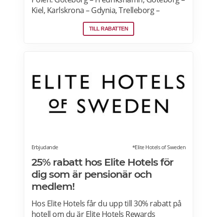
Kiel, Karlskrona – Gdynia, Trelleborg –
Rostock, Nynäshamn – Ventspils. Se senaste
TILL RABATTEN
specialerbjudanden på Stena Line och boka
online för de bästa priserna.
Erbjudande
*Elite Hotels of Sweden
25% rabatt hos Elite Hotels för
dig som är pensionär och
medlem!
Hos Elite Hotels får du upp till 30% rabatt på
hotell om du är Elite Hotels Rewards