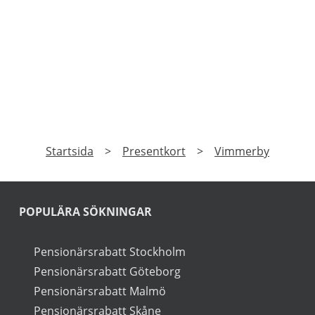
erbjudanden 
PRENUMERERA
a på vårt nyhetsbrev och få exklusiv tillgång till speciale
►
Läs
Integritetspolicy