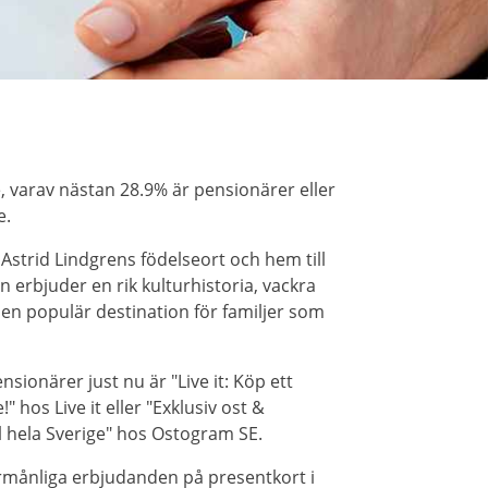
 varav nästan 28.9% är pensionärer eller
e.
strid Lindgrens födelseort och hem till
n erbjuder en rik kulturhistoria, vackra
en populär destination för familjer som
ionärer just nu är "Live it: Köp ett
 hos Live it eller "Exklusiv ost &
ll hela Sverige" hos Ostogram SE.
örmånliga erbjudanden på presentkort i