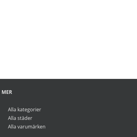
här>>>
rbjudanden.