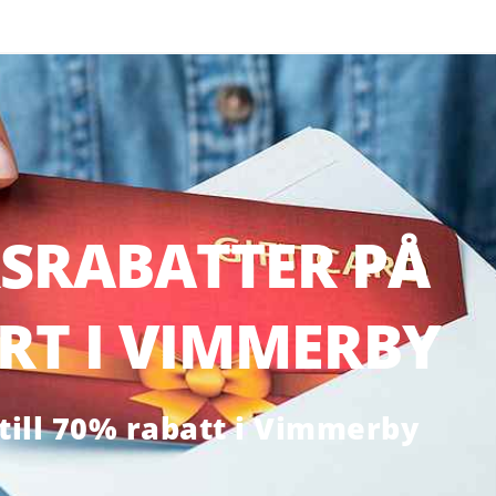
SRABATTER PÅ
RT I VIMMERBY
till 70% rabatt i Vimmerby