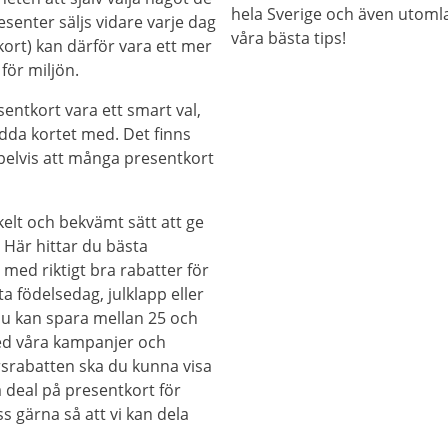
hela Sverige och även utomla
senter säljs vidare varje dag
våra bästa tips!
tkort) kan därför vara ett mer
för miljön.
ntkort vara ett smart val,
ladda kortet med. Det finns
pelvis att många presentkort
kelt och bekvämt sätt att ge
. Här hittar du bästa
ed riktigt bra rabatter för
a födelsedag, julklapp eller
 Du kan spara mellan 25 och
ed våra kampanjer och
ärsrabatten ska du kunna visa
a deal på presentkort för
 gärna så att vi kan dela