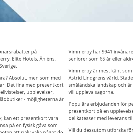
onärsrabatter på
Vimmerby har 9941 invånare,
ry, Elite Hotels, Åhléns,
seniorer som 65 år eller äldr
Sverige.
Vimmerby är mest känt som A
 kära? Absolut, men som med
Astrid Lindgrens värld. Stade
lar. Det fina med presentkort
småländska landskap och är 
tellvistelser, upplevelser,
vill uppleva sagorna.
lädbutiker - möjligheterna är
Populära erbjudanden för pens
presentkort på en upplevelse!"
k, kan ett presentkort vara
delikatesser med leverans ti
hansa på en fysisk gåva som
Vill du dessutom utforska f
eten att själv välja något de