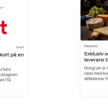
Erbjudande
*Live it
Exklusiv 
tkort på en
leverans t
Ostogram är S
u bara
nätet med leve
mottagaren
delikatesser fr
ten? Få
charkprodukte
ans direkt –
Ostbrickor. O
 it grundades
Postnord med 
ande inom
innebär att pa
 Läs mer om
leverans. Lä