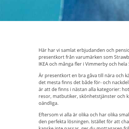
Här har vi samlat erbjudanden och pensi
presentkort från varumärken som Strawber
IKEA och många fler i Vimmerby och hela 
Är presentkort en bra gåva till nära och
det mesta finns det både för- och nackde
är att de finns i nästan alla kategorier: ho
resor, matbutiker, skönhetstjänster och k
oändliga.
Eftersom vi alla är olika och har olika sma
den perfekta lösningen. Istället för att c
kanske inte passar, ger du mottagaren frih