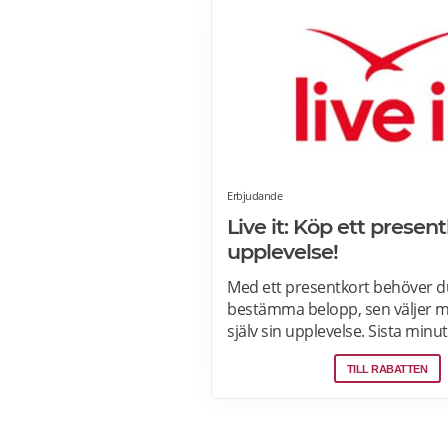
Erbjudande
Live it: Köp ett presen
upplevelse!
Med ett presentkort behöver d
bestämma belopp, sen väljer 
själv sin upplevelse. Sista minu
presentkortet med digital lever
TILL RABATTEN
perfekt även i sista stund. Live
2005 och är idag marknadsled
upplevelsepresenter i Sverige.
Live it presentkort här>>>