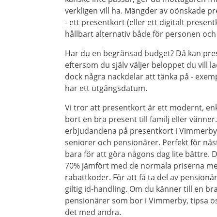
verkligen vill ha. Mängder av oönskade pre
- ett presentkort (eller ett digitalt presen
hållbart alternativ både för personen och 
Har du en begränsad budget? Då kan prese
eftersom du själv väljer beloppet du vill 
dock några nackdelar att tänka på - exem
har ett utgångsdatum.
Vi tror att presentkort är ett modernt, en
bort en bra present till familj eller vänner
erbjudandena på presentkort i Vimmerby m
seniorer och pensionärer. Perfekt för näst
bara för att göra någons dag lite bättre.
70% jämfört med de normala priserna m
rabattkoder. För att få ta del av pension
giltig id-handling. Om du känner till en br
pensionärer som bor i Vimmerby, tipsa oss
det med andra.