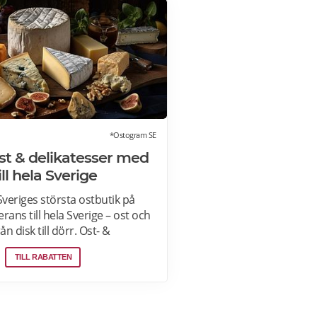
*Ostogram SE
ost & delikatesser med
ill hela Sverige
veriges största ostbutik på
rans till hela Sverige – ost och
ån disk till dörr. Ost- &
r. Färdiga presentlådor.
TILL RABATTEN
stogram skickar alla paket med
tjänsten "Mypack home" vilket
ketet ställs utanför dörren vid
s mer om Ostogram