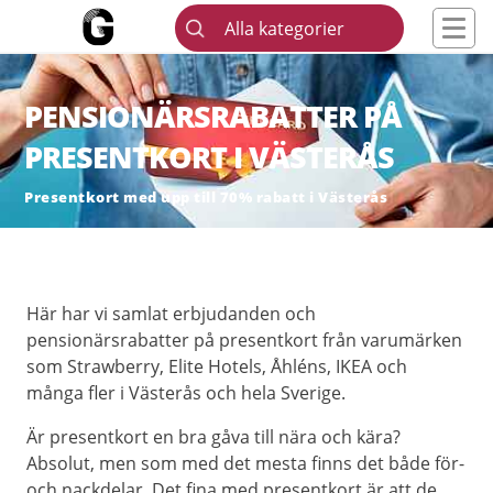
Alla kategorier
PENSIONÄRSRABATTER PÅ
PRESENTKORT I VÄSTERÅS
Presentkort med upp till 70% rabatt i Västerås
Här har vi samlat erbjudanden och
pensionärsrabatter på presentkort från varumärken
som Strawberry, Elite Hotels, Åhléns, IKEA och
många fler i Västerås och hela Sverige.
Är presentkort en bra gåva till nära och kära?
Absolut, men som med det mesta finns det både för-
och nackdelar. Det fina med presentkort är att de