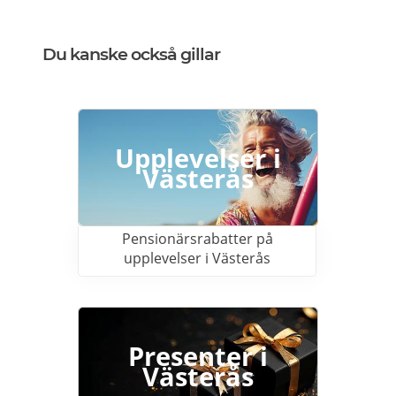
innebär att paketet ställs utanför dörren vid
leverans. Läs mer om Ostogram
erbjudanden här>>>
Du kanske också gillar
Upplevelser i
Västerås
Pensionärsrabatter på
upplevelser i Västerås
Presenter i
Västerås