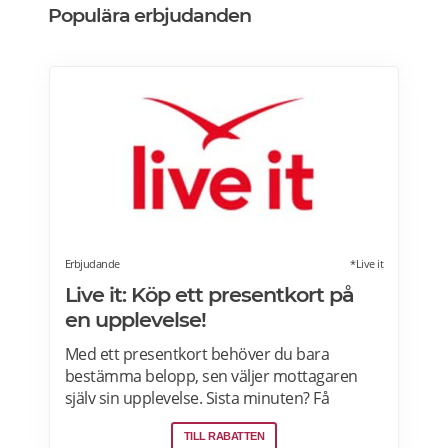
Populära erbjudanden
Erbjudande
*Live it
Live it: Köp ett presentkort på
en upplevelse!
Med ett presentkort behöver du bara
bestämma belopp, sen väljer mottagaren
själv sin upplevelse. Sista minuten? Få
presentkortet med digital leverans direkt –
TILL RABATTEN
perfekt även i sista stund. Live it grundades