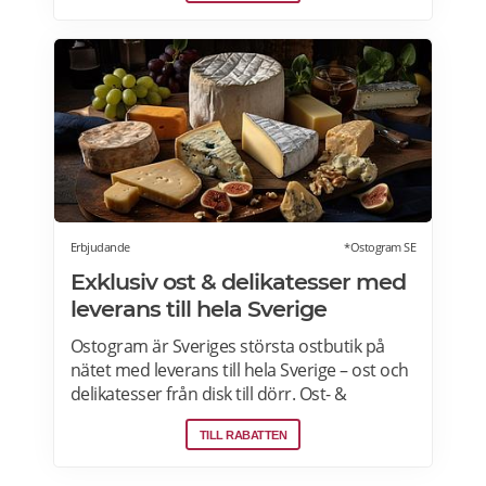
2005 och är idag marknadsledande inom
upplevelsepresenter i Sverige. Läs mer om
Live it presentkort här>>>
Erbjudande
*Ostogram SE
Exklusiv ost & delikatesser med
leverans till hela Sverige
Ostogram är Sveriges största ostbutik på
nätet med leverans till hela Sverige – ost och
delikatesser från disk till dörr. Ost- &
charkprodukter. Färdiga presentlådor.
TILL RABATTEN
Ostbrickor. Ostogram skickar alla paket med
Postnord med tjänsten "Mypack home" vilket