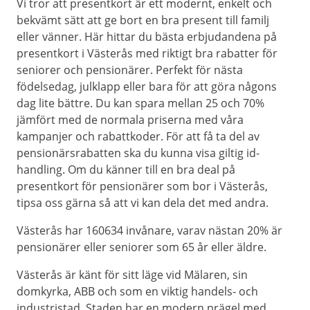
Vi tror att presentkort är ett modernt, enkelt och
bekvämt sätt att ge bort en bra present till familj
eller vänner. Här hittar du bästa erbjudandena på
presentkort i Västerås med riktigt bra rabatter för
seniorer och pensionärer. Perfekt för nästa
födelsedag, julklapp eller bara för att göra någons
dag lite bättre. Du kan spara mellan 25 och 70%
jämfört med de normala priserna med våra
kampanjer och rabattkoder. För att få ta del av
pensionärsrabatten ska du kunna visa giltig id-
handling. Om du känner till en bra deal på
presentkort för pensionärer som bor i Västerås,
tipsa oss gärna så att vi kan dela det med andra.
Västerås har 160634 invånare, varav nästan 20% är
pensionärer eller seniorer som 65 år eller äldre.
Västerås är känt för sitt läge vid Mälaren, sin
domkyrka, ABB och som en viktig handels- och
industristad. Staden har en modern prägel med