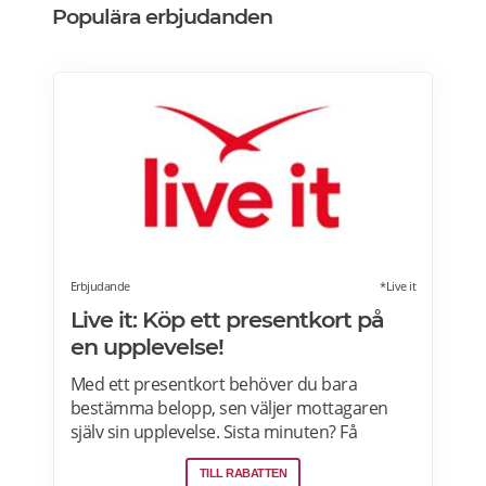
Populära erbjudanden
Erbjudande
*Live it
Live it: Köp ett presentkort på
en upplevelse!
Med ett presentkort behöver du bara
bestämma belopp, sen väljer mottagaren
själv sin upplevelse. Sista minuten? Få
presentkortet med digital leverans direkt –
TILL RABATTEN
perfekt även i sista stund. Live it grundades