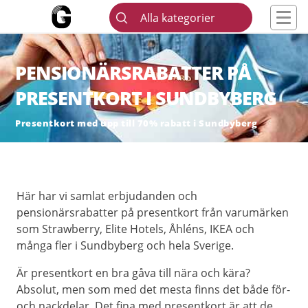
Alla kategorier
PENSIONÄRSRABATTER PÅ
PRESENTKORT I SUNDBYBERG
Presentkort med upp till 70% rabatt i Sundbyberg
Här har vi samlat erbjudanden och
pensionärsrabatter på presentkort från varumärken
som Strawberry, Elite Hotels, Åhléns, IKEA och
många fler i Sundbyberg och hela Sverige.
Är presentkort en bra gåva till nära och kära?
Absolut, men som med det mesta finns det både för-
och nackdelar. Det fina med presentkort är att de