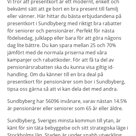
Vi tror att presentkort är ett modernt, enkelt och
bekvämt sätt att ge bort en bra present till familj
eller vänner. Här hittar du bästa erbjudandena på
presentkort i Sundbyberg med riktigt bra rabatter
för seniorer och pensionärer. Perfekt för nästa
födelsedag, julklapp eller bara för att göra någons
dag lite bättre. Du kan spara mellan 25 och 70%
jämfört med de normala priserna med våra
kampanjer och rabattkoder. För att få ta del av
pensionärsrabatten ska du kunna visa giltig id-
handling. Om du känner till en bra deal på
presentkort för pensionärer som bor i Sundbyberg,
tipsa oss gärna så att vi kan dela det med andra.
Sundbyberg har 56096 invånare, varav nästan 14.5%
är pensionärer eller seniorer som 65 år eller äldre.
Sundbyberg, Sveriges minsta kommun till ytan, är
känt för sin täta bebyggelse och sitt strategiska läge i
Stockholms län. Staden är under snabb utveckling