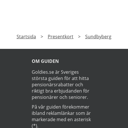
innebär att paketet ställs utanför dörren vid
leverans. Läs mer om Ostogram
erbjudanden här>>>
PRENUMERERA
Prenumerera på vårt nyhetsbrev och få exklusiv
tillgång till specialerbjudanden.
►
Läs
Integritetspolicy
Startsida
>
Presentkort
>
Sundbyberg
OM GUIDEN