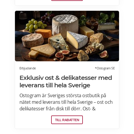
2005 och är idag marknadsledande inom
upplevelsepresenter i Sverige. Läs mer om
Live it presentkort här>>>
Erbjudande
*Ostogram SE
Exklusiv ost & delikatesser med
leverans till hela Sverige
Ostogram är Sveriges största ostbutik på
nätet med leverans till hela Sverige – ost och
delikatesser från disk till dörr. Ost- &
charkprodukter. Färdiga presentlådor.
TILL RABATTEN
Ostbrickor. Ostogram skickar alla paket med
Postnord med tjänsten "Mypack home" vilket