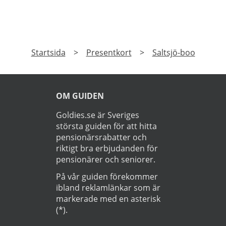
leverans. Läs mer om Ostogram
erbjudanden här>>>
PRENUMERERA
Prenumerera på vårt nyhetsbrev och få exklusiv
tillgång till specialerbjudanden.
►
Läs
Integritetspolicy
Startsida
>
Presentkort
>
Saltsjö-boo
OM GUIDEN