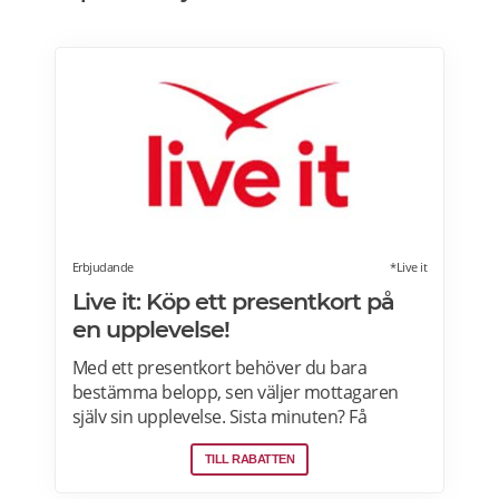
Erbjudande
*Live it
Live it: Köp ett presentkort på
en upplevelse!
Med ett presentkort behöver du bara
bestämma belopp, sen väljer mottagaren
själv sin upplevelse. Sista minuten? Få
presentkortet med digital leverans direkt –
TILL RABATTEN
perfekt även i sista stund. Live it grundades
2005 och är idag marknadsledande inom