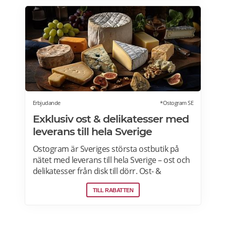
upplevelsepresenter i Sverige. Läs mer om
Live it presentkort här>>>
Erbjudande
*Ostogram SE
Exklusiv ost & delikatesser med
leverans till hela Sverige
Ostogram är Sveriges största ostbutik på
nätet med leverans till hela Sverige – ost och
delikatesser från disk till dörr. Ost- &
charkprodukter. Färdiga presentlådor.
TILL RABATTEN
Ostbrickor. Ostogram skickar alla paket med
Postnord med tjänsten "Mypack home" vilket
innebär att paketet ställs utanför dörren vid