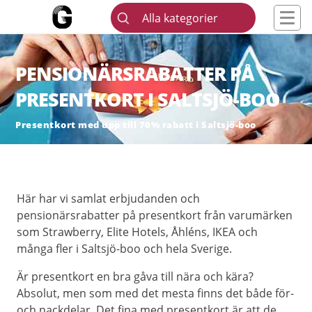
Alla kategorier
PENSIONÄRSRABATTER PÅ
PRESENTKORT I SALTSJÖ-BOO
Presentkort med upp till 70% rabatt i Saltsjö-boo
Här har vi samlat erbjudanden och
pensionärsrabatter på presentkort från varumärken
som Strawberry, Elite Hotels, Åhléns, IKEA och
många fler i Saltsjö-boo och hela Sverige.
Är presentkort en bra gåva till nära och kära?
Absolut, men som med det mesta finns det både för-
och nackdelar. Det fina med presentkort är att de