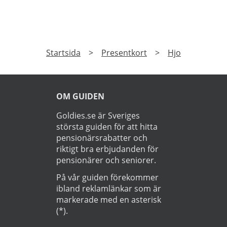
leverans. Läs mer om Ostogram
erbjudanden här>>>
Startsida
>
Presentkort
>
Hjo
OM GUIDEN
Goldies.se är Sveriges
största guiden för att hitta
pensionärsrabatter och
riktigt bra erbjudanden för
pensionärer och seniorer.
På vår guiden förekommer
ibland reklamlänkar som är
markerade med en asterisk
(*).