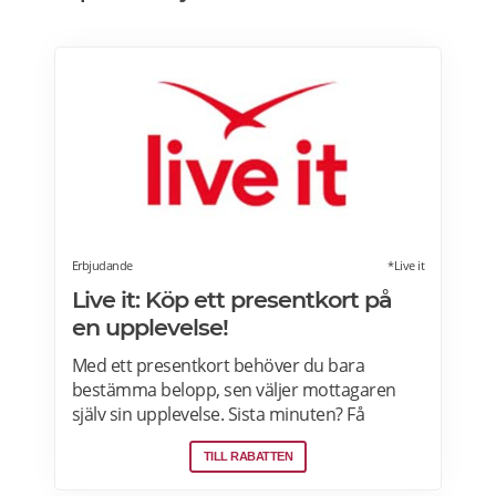
Erbjudande
*Live it
Live it: Köp ett presentkort på
en upplevelse!
Med ett presentkort behöver du bara
bestämma belopp, sen väljer mottagaren
själv sin upplevelse. Sista minuten? Få
presentkortet med digital leverans direkt –
TILL RABATTEN
perfekt även i sista stund. Live it grundades
2005 och är idag marknadsledande inom