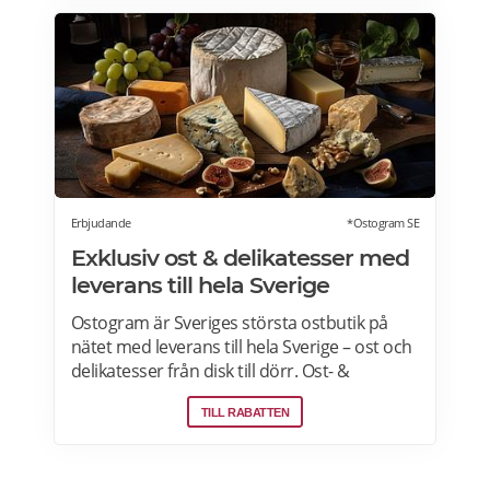
upplevelsepresenter i Sverige. Läs mer om
Live it presentkort här>>>
Erbjudande
*Ostogram SE
Exklusiv ost & delikatesser med
leverans till hela Sverige
Ostogram är Sveriges största ostbutik på
nätet med leverans till hela Sverige – ost och
delikatesser från disk till dörr. Ost- &
charkprodukter. Färdiga presentlådor.
TILL RABATTEN
Ostbrickor. Ostogram skickar alla paket med
Postnord med tjänsten "Mypack home" vilket
innebär att paketet ställs utanför dörren vid