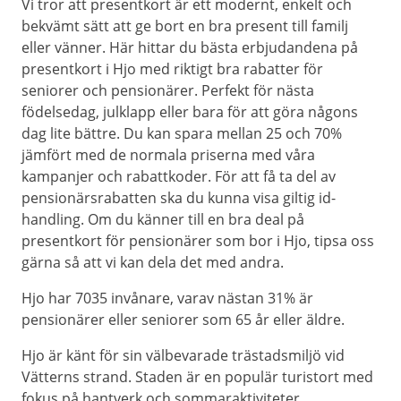
Vi tror att presentkort är ett modernt, enkelt och
bekvämt sätt att ge bort en bra present till familj
eller vänner. Här hittar du bästa erbjudandena på
presentkort i Hjo med riktigt bra rabatter för
seniorer och pensionärer. Perfekt för nästa
födelsedag, julklapp eller bara för att göra någons
dag lite bättre. Du kan spara mellan 25 och 70%
jämfört med de normala priserna med våra
kampanjer och rabattkoder. För att få ta del av
pensionärsrabatten ska du kunna visa giltig id-
handling. Om du känner till en bra deal på
presentkort för pensionärer som bor i Hjo, tipsa oss
gärna så att vi kan dela det med andra.
Hjo har 7035 invånare, varav nästan 31% är
pensionärer eller seniorer som 65 år eller äldre.
Hjo är känt för sin välbevarade trästadsmiljö vid
Vätterns strand. Staden är en populär turistort med
fokus på hantverk och sommaraktiviteter.