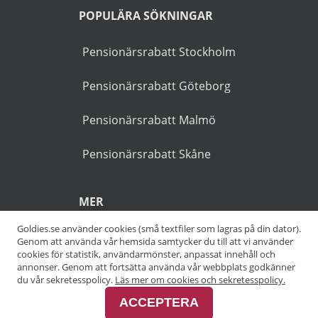
POPULÄRA SÖKNINGAR
Pensionärsrabatt Stockholm
Pensionärsrabatt Göteborg
Pensionärsrabatt Malmö
Pensionärsrabatt Skåne
MER
Goldies.se använder cookies (små textfiler som lagras på din dator).
Alla kategorier
Genom att använda vår hemsida samtycker du till att vi använder
cookies för statistik, användarmönster, anpassat innehåll och
annonser. Genom att fortsätta använda vår webbplats godkänner
Alla städer
du vår sekretesspolicy.
Läs mer om cookies och sekretesspolicy.
ACCEPTERA
Alla varumärken