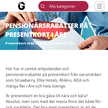
Alla kategorier
PENSIONÄRSRABATTER PÅ
PRESENTKORT I ÅRE
Presentkort med upp till 70% rabatt i Åre
Här har vi samlat erbjudanden och
pensionärsrabatter på presentkort från varumärken
som Strawberry, Elite Hotels, Åhléns, IKEA och
många fler i Åre och hela Sverige.
Är presentkort en bra gåva till nära och kära?
Absolut, men som med det mesta finns det både för-
och nackdelar. Det fina med presentkort är att de