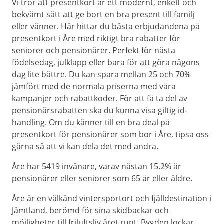
Vi tror att presentkort är ett modernt, enkelt och
bekvämt sätt att ge bort en bra present till familj
eller vänner. Här hittar du bästa erbjudandena på
presentkort i Åre med riktigt bra rabatter för
seniorer och pensionärer. Perfekt för nästa
födelsedag, julklapp eller bara för att göra någons
dag lite bättre. Du kan spara mellan 25 och 70%
jämfört med de normala priserna med våra
kampanjer och rabattkoder. För att få ta del av
pensionärsrabatten ska du kunna visa giltig id-
handling. Om du känner till en bra deal på
presentkort för pensionärer som bor i Åre, tipsa oss
gärna så att vi kan dela det med andra.
Åre har 5419 invånare, varav nästan 15.2% är
pensionärer eller seniorer som 65 år eller äldre.
Åre är en välkänd vintersportort och fjälldestination i
Jämtland, berömd för sina skidbackar och
möjligheter till friluftsliv året runt. Bygden lockar