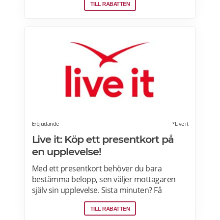
TILL RABATTEN
Ostbrickor. Ostogram skickar alla paket med
Postnord med tjänsten "Mypack home" vilket
innebär att paketet ställs utanför dörren vid
leverans. Läs mer om Ostogram
erbjudanden här>>>
Erbjudande
*Live it
Live it: Köp ett presentkort på
en upplevelse!
Med ett presentkort behöver du bara
bestämma belopp, sen väljer mottagaren
själv sin upplevelse. Sista minuten? Få
presentkortet med digital leverans direkt –
TILL RABATTEN
perfekt även i sista stund. Live it grundades