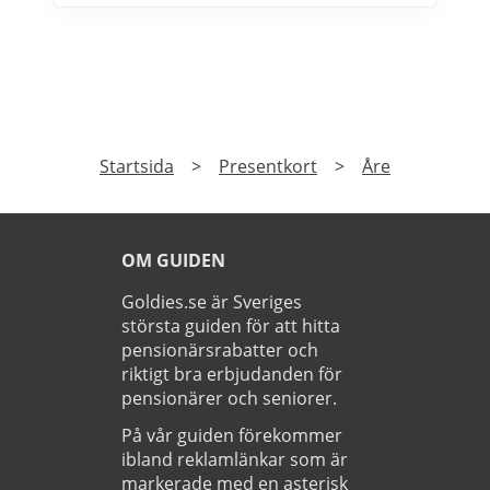
2005 och är idag marknadsledande inom
upplevelsepresenter i Sverige. Läs mer om
Live it presentkort här>>>
PRENUMERERA
Prenumerera på vårt nyhetsbrev och få exklusiv
tillgång till specialerbjudanden.
►
Läs
Integritetspolicy
Startsida
>
Presentkort
>
Åre