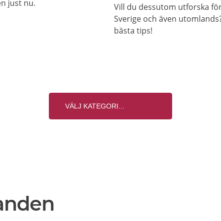
n just nu.
Vill du dessutom utforska fö
Sverige och även utomlands? 
bästa tips!
anden