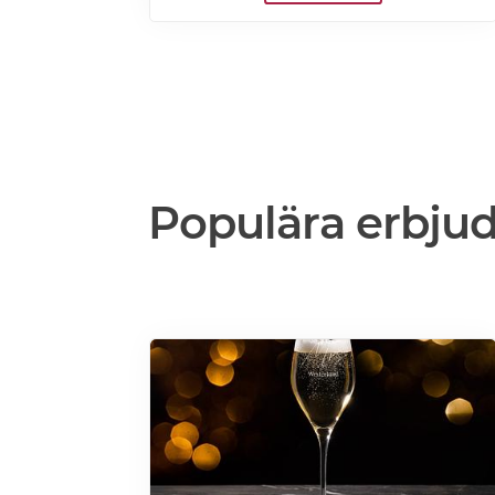
materialen, vilket ger en drömlik klädsel
perfekt för alla tillfällen.
Populära erbju