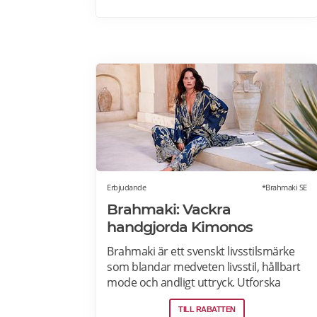
Erbjudande
*Brahmaki SE
Brahmaki: Vackra
handgjorda Kimonos
Brahmaki är ett svenskt livsstilsmärke
som blandar medveten livsstil, hållbart
mode och andligt uttryck. Utforska
unika och vackra Maxi Kaftans – alla
TILL RABATTEN
vändbara och tillverkade av de finaste