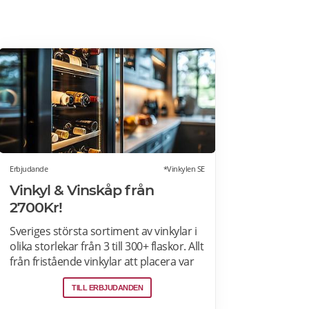
Erbjudande
*Vinkylen SE
Vinkyl & Vinskåp från
2700Kr!
Sveriges största sortiment av vinkylar i
olika storlekar från 3 till 300+ flaskor. Allt
från fristående vinkylar att placera var
som helst i hemmet, till inbyggda eller
TILL ERBJUDANDEN
integrerbara vinkylar som elegant
smälter in i köksdesignen. Kombinerad