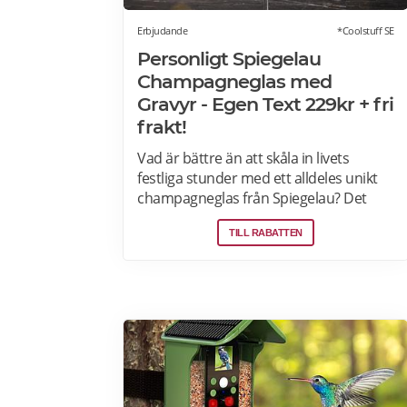
Erbjudande
*Coolstuff SE
Personligt Spiegelau
Champagneglas med
Gravyr - Egen Text 229kr + fri
frakt!
Vad är bättre än att skåla in livets
festliga stunder med ett alldeles unikt
champagneglas från Spiegelau? Det
champagneglas gör firandet personligt
TILL RABATTEN
och minnesvärt med sin vackra gravyr.
Tillverkat av den prestigefyllda tyska
glasproducenten Spiegelau. Tål
maskindisk. Med två textrader på glaset
har du gott om plats att leka med
orden. Varför inte gravera in ett
skämtsamt citat, datumet för den stora
dagen eller mottagarens namn i
elegant stil?