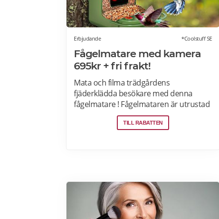
Erbjudande
*Coolstuff SE
Fågelmatare med kamera
695kr + fri frakt!
Mata och filma trädgårdens
fjäderklädda besökare med denna
fågelmatare ! Fågelmataren är utrustad
med solpaneler på taket och kan både
TILL RABATTEN
fota och filma under såväl dagtid som
nattetid. Installationen är enkel tack
vare monteringsfästet och adaptern,
och du kan enkelt överföra bilderna via
den medföljande USB-kabeln.