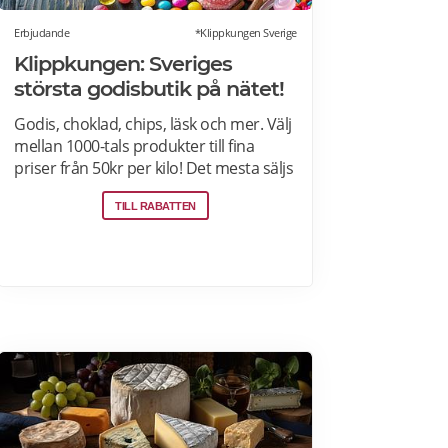
Erbjudande
*Klippkungen Sverige
Klippkungen: Sveriges
största godisbutik på nätet!
Godis, choklad, chips, läsk och mer. Välj
mellan 1000-tals produkter till fina
priser från 50kr per kilo! Det mesta säljs
i flerkiloslådor men det finns även
TILL RABATTEN
förpackningar som lämpar sig bra som
presenter.