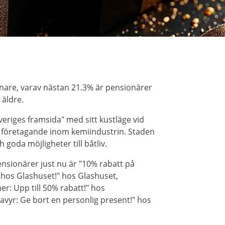
are, varav nästan 21.3% är pensionärer
 äldre.
riges framsida" med sitt kustläge vid
a företagande inom kemiindustrin. Staden
 goda möjligheter till båtliv.
nsionärer just nu är "10% rabatt på
hos Glashuset!" hos Glashuset,
r: Upp till 50% rabatt!" hos
avyr: Ge bort en personlig present!" hos