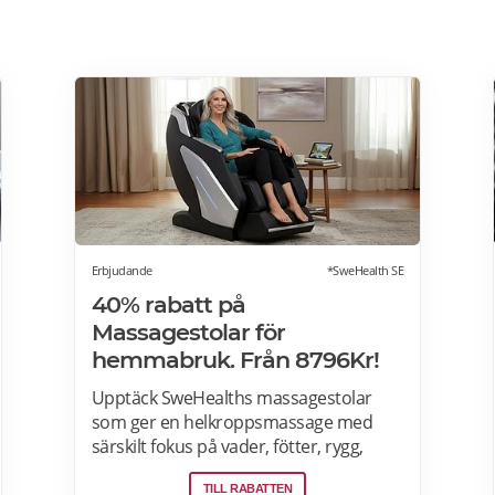
Erbjudande
*SweHealth SE
40% rabatt på
Massagestolar för
hemmabruk. Från 8796Kr!
Upptäck SweHealths massagestolar
som ger en helkroppsmassage med
särskilt fokus på vader, fötter, rygg,
armar och axlar. Fördelarna med att
TILL RABATTEN