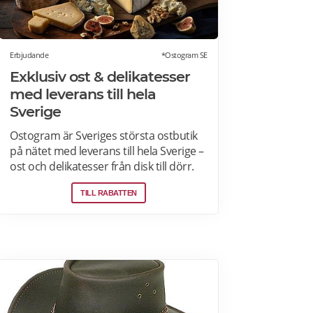
Erbjudande
*Ostogram SE
Exklusiv ost & delikatesser
med leverans till hela
Sverige
Ostogram är Sveriges största ostbutik
på nätet med leverans till hela Sverige –
ost och delikatesser från disk till dörr.
Ost- & charkprodukter. Färdiga
TILL RABATTEN
presentlådor. Ostbrickor. Ostogram
skickar alla paket med Postnord med
tjänsten "Mypack home" vilket innebär
att paketet ställs utanför dörren vid
leverans. Läs mer om Ostogram
erbjudanden här>>>