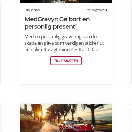
Erbjudande
*Medgravyr SE
MedGravyr: Ge bort en
personlig present!
Med en personlig gravering kan du
skapa en gåva som verkligen sticker ut
och blir ett evigt minne! Hitta 100-tals
personliga presenter för alla tillfällen. Fri
TILL RABATTEN
frakt över 800 kr | Behöver du din
beställning snabbt? Välj
expresshantering i kassan! Läs mer om
MedGravyr erbjudanden här>>>