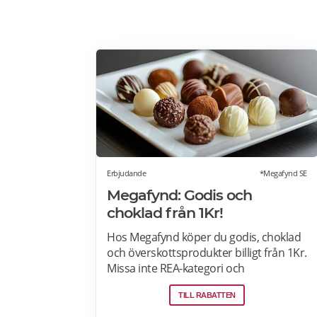
Erbjudande
*Megafynd SE
Megafynd: Godis och
choklad från 1Kr!
Hos Megafynd köper du godis, choklad
och överskottsprodukter billigt från 1Kr.
Missa inte REA-kategori och
Matmarknad där Megafynd har
TILL RABATTEN
hundratals aktuella erbjudanden varje
dag. Läs mer om erbjudande här>>>