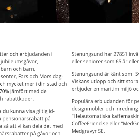
atter och erbjudanden i
Stenungsund har 27851 invån
jubileumsgåvor,
eller seniorer som 65 år eller
rnbarn och barn,
Stenungsund är känt som "Sve
senter, Fars och Mors dag-
Viskans utlopp och sitt stor
och mycket mer i din stad och
erbjuder en maritim miljö och
h 70% jämfört med de
h rabattkoder.
Populära erbjudanden för pe
designmöbler och inredning 
 du kunna visa giltig id-
"Helautomatiska kaffemaskine
ra pensionärsrabatt på
CoffeeFriend.se eller "MedGr
a så att vi kan dela det med
Medgravyr SE.
onärsrabatter på gåvor och