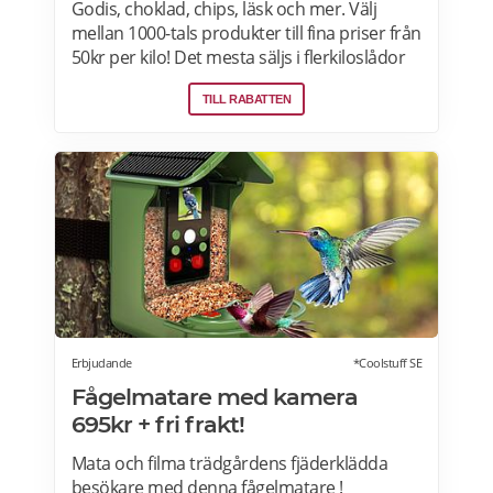
Godis, choklad, chips, läsk och mer. Välj
mellan 1000-tals produkter till fina priser från
50kr per kilo! Det mesta säljs i flerkiloslådor
men det finns även förpackningar som
TILL RABATTEN
lämpar sig bra som presenter.
Erbjudande
*Coolstuff SE
Fågelmatare med kamera
695kr + fri frakt!
Mata och filma trädgårdens fjäderklädda
besökare med denna fågelmatare !