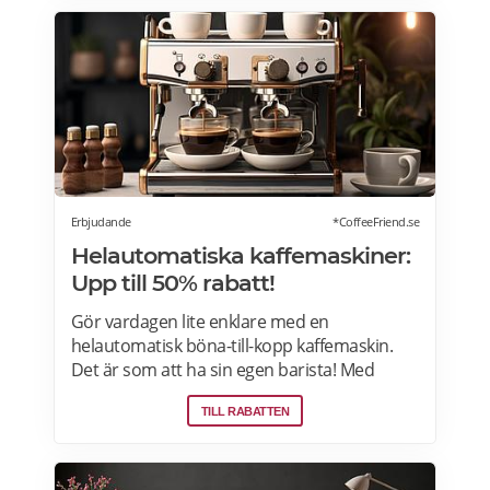
Erbjudande
*CoffeeFriend.se
Helautomatiska kaffemaskiner:
Upp till 50% rabatt!
Gör vardagen lite enklare med en
helautomatisk böna-till-kopp kaffemaskin.
Det är som att ha sin egen barista! Med
kaffemaskiner har du möjlighet att finjustera
TILL RABATTEN
styrka, temperatur, arominställning
kaffe/mjölkratio och storlek. Se bästa
erbjudanden på kaffemaskiner här.