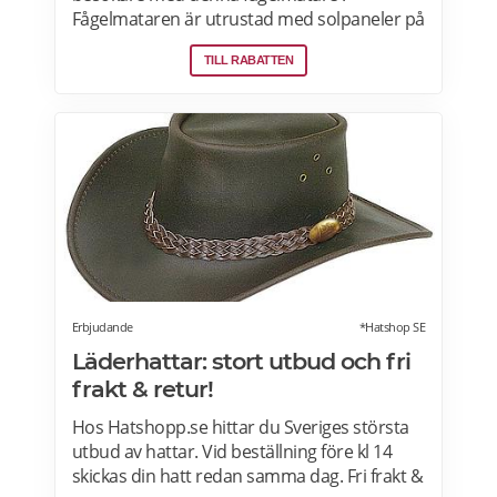
Fågelmataren är utrustad med solpaneler på
taket och kan både fota och filma under
TILL RABATTEN
såväl dagtid som nattetid. Installationen är
enkel tack vare monteringsfästet och
adaptern, och du kan enkelt överföra
bilderna via den medföljande USB-kabeln.
Erbjudande
*Hatshop SE
Läderhattar: stort utbud och fri
frakt & retur!
Hos Hatshopp.se hittar du Sveriges största
utbud av hattar. Vid beställning före kl 14
skickas din hatt redan samma dag. Fri frakt &