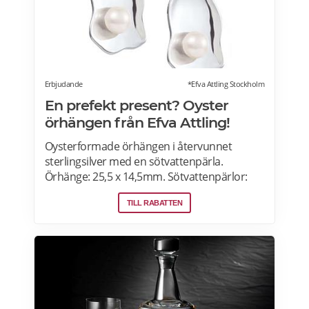
Erbjudande
*Efva Attling Stockholm
En prefekt present? Oyster
örhängen från Efva Attling!
Oysterformade örhängen i återvunnet
sterlingsilver med en sötvattenpärla.
Örhänge: 25,5 x 14,5mm. Sötvattenpärlor:
6,5mm. Älskade skatter från havet! Hos Efva
TILL RABATTEN
Attling hittar du örhängen i sterling silver
samt modeller i guld och vitguld.