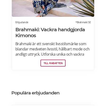
Erbjudande
*Brahmaki SE
Brahmaki: Vackra handgjorda
Kimonos
Brahmaki är ett svenskt livsstilsmärke som
blandar medveten livsstil, hållbart mode och
andligt uttryck. Utforska unika och vackra
Maxi Kaftans – alla vändbara och tillverkade
TILL RABATTEN
av de finaste materialen, vilket ger en
drömlik klädsel perfekt för alla tillfällen.
Populära erbjudanden