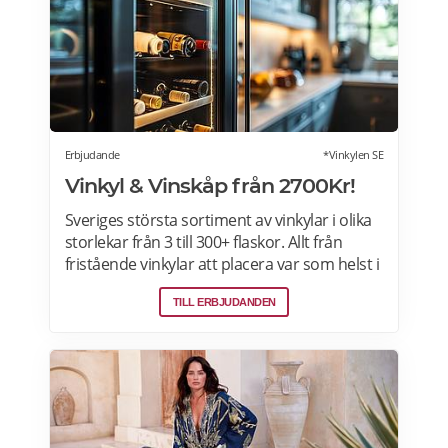
Erbjudande
*Vinkylen SE
Vinkyl & Vinskåp från 2700Kr!
Sveriges största sortiment av vinkylar i olika
storlekar från 3 till 300+ flaskor. Allt från
fristående vinkylar att placera var som helst i
hemmet, till inbyggda eller integrerbara
TILL ERBJUDANDEN
vinkylar som elegant smälter in i
köksdesignen. Kombinerad vinkyl och ölkyl.
Designa din vinkyl i vilken färg du vill! Läs
mer>>>