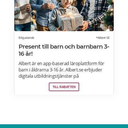
Erbjudande
*Albert SE
Present till barn och barnbarn 3-
16 år!
Albert är en app-baserad läroplattform för
barn i åldrarna 3-16 år. Albert.se erbjuder
digitala utbildningstjänster på
prenumerationsbasis i matematik, svenska,
TILL RABATTEN
engelska, programmering och geografi.
Erbjudande: Prova Albert gratis i 60 dagar!
Erbjudandet gäller för nya medlemmar som
registrerar sig via Alberts hemsidan>>>