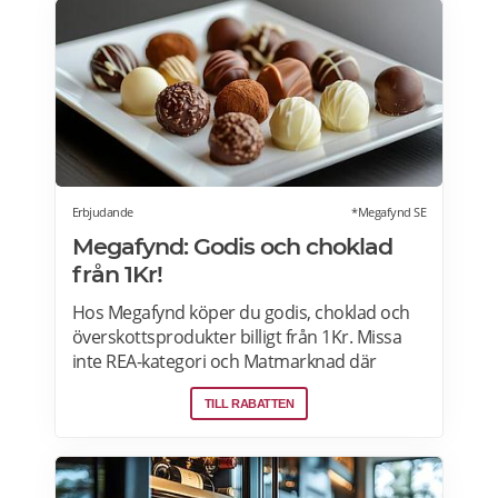
Med smart teknik, stilren design och många
komfortfunktioner erbjuder den en
massageupplevelse i toppklass och kostar
från 8796Kr. Läs mer om massagestolar på
SweHealth.se>>>
Erbjudande
*Megafynd SE
Megafynd: Godis och choklad
från 1Kr!
Hos Megafynd köper du godis, choklad och
överskottsprodukter billigt från 1Kr. Missa
inte REA-kategori och Matmarknad där
Megafynd har hundratals aktuella
TILL RABATTEN
erbjudanden varje dag. Läs mer om
erbjudande här>>>