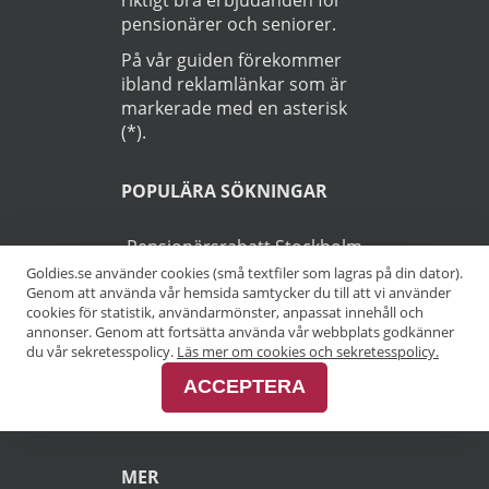
pensionärer och seniorer.
På vår guiden förekommer
ibland reklamlänkar som är
markerade med en asterisk
(*).
POPULÄRA SÖKNINGAR
Pensionärsrabatt Stockholm
Goldies.se använder cookies (små textfiler som lagras på din dator).
Genom att använda vår hemsida samtycker du till att vi använder
Pensionärsrabatt Göteborg
cookies för statistik, användarmönster, anpassat innehåll och
annonser. Genom att fortsätta använda vår webbplats godkänner
Pensionärsrabatt Malmö
du vår sekretesspolicy.
Läs mer om cookies och sekretesspolicy.
ACCEPTERA
Pensionärsrabatt Skåne
MER