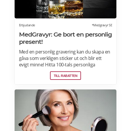
Erbjudande
*Medgravyr SE
MedGravyr: Ge bort en personlig
present!
Med en personlig gravering kan du skapa en
gåva som verkligen sticker ut och blir ett
evigt minne! Hitta 100-tals personliga
presenter för alla tillfällen. Fri frakt över 800
TILL RABATTEN
kr | Behöver du din beställning snabbt? Välj
expresshantering i kassan! Läs mer om
MedGravyr erbjudanden här>>>