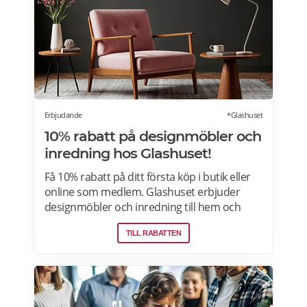
Erbjudande
*Glashuset
10% rabatt på designmöbler och
inredning hos Glashuset!
Få 10% rabatt på ditt första köp i butik eller
online som medlem. Glashuset erbjuder
designmöbler och inredning till hem och
trädgård. Upptäck bland annat Fritz Hansen,
TILL RABATTEN
Audo Copenhagen, Louis Poulsen,
Fredericia, Montana och Gubi. Läs mer om
pensionärsrabatter och erbjudanden på
Glashuset här.