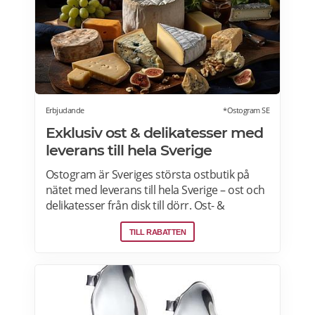
Erbjudande
*Ostogram SE
Exklusiv ost & delikatesser med
leverans till hela Sverige
Ostogram är Sveriges största ostbutik på
nätet med leverans till hela Sverige – ost och
delikatesser från disk till dörr. Ost- &
charkprodukter. Färdiga presentlådor.
TILL RABATTEN
Ostbrickor. Ostogram skickar alla paket med
Postnord med tjänsten "Mypack home" vilket
innebär att paketet ställs utanför dörren vid
leverans. Läs mer om Ostogram
erbjudanden här>>>