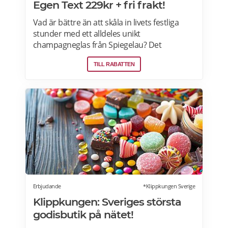
Egen Text 229kr + fri frakt!
Vad är bättre än att skåla in livets festliga
stunder med ett alldeles unikt
champagneglas från Spiegelau? Det
champagneglas gör firandet personligt och
TILL RABATTEN
minnesvärt med sin vackra gravyr. Tillverkat
av den prestigefyllda tyska glasproducenten
Spiegelau. Tål maskindisk. Med två textrader
på glaset har du gott om plats att leka med
orden. Varför inte gravera in ett skämtsamt
citat, datumet för den stora dagen eller
mottagarens namn i elegant stil?
Erbjudande
*Klippkungen Sverige
Klippkungen: Sveriges största
godisbutik på nätet!