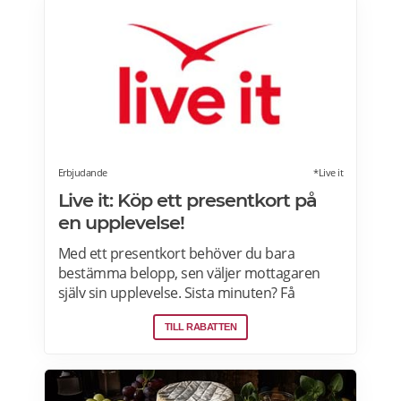
Erbjudande
*Live it
Live it: Köp ett presentkort på
en upplevelse!
Med ett presentkort behöver du bara
bestämma belopp, sen väljer mottagaren
själv sin upplevelse. Sista minuten? Få
presentkortet med digital leverans direkt –
TILL RABATTEN
perfekt även i sista stund. Live it grundades
2005 och är idag marknadsledande inom
upplevelsepresenter i Sverige. Läs mer om
Live it presentkort här>>>