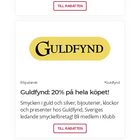
gratis retur. De populäraste modellerna från
TILL RABATTEN
de största varumärkena. Läs mer om
Hatshop erbjudanden här.
Erbjudande
*Guldfynd
Guldfynd: 20% på hela köpet!
Smycken i guld och silver, bijouterier, klockor
och presenter hos Guldfynd, Sveriges
ledande smyckeföretag! Bli medlem i Klubb
Guldfynd och få 15% rabatt på ditt första köp
TILL RABATTEN
online. Läs mer om Gulfynds erbjudanden
här.