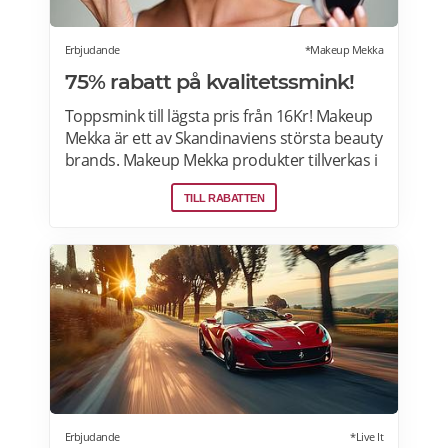
Erbjudande
*Makeup Mekka
75% rabatt på kvalitetssmink!
Toppsmink till lägsta pris från 16Kr! Makeup
Mekka är ett av Skandinaviens största beauty
brands. Makeup Mekka produkter tillverkas i
samma fabriker som stora internationella
TILL RABATTEN
beauty brands. Fri frakt över 299:- Läs mer
om erbjudanden hos Makeup Mekka här>>
Erbjudande
*Live It