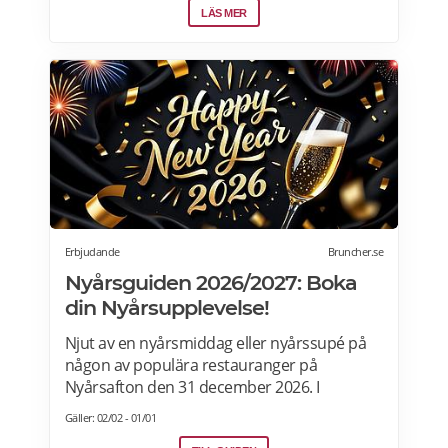
tre städer som bjuder på stämningsfulla
LÄS MER
julmarknader, vinterupplysta torg och dofter
av glühwein, brända mandlar och nybakade
godsaker. Läs mer om erbjudandet här>>>
Erbjudande
Bruncher.se
Nyårsguiden 2026/2027: Boka
din Nyårsupplevelse!
Njut av en nyårsmiddag eller nyårssupé på
någon av populära restauranger på
Nyårsafton den 31 december 2026. I
Bruncher.se-nyårsguiden tipsar vi om
Gäller: 02/02 - 01/01
restauranger, hotell, nyårsfester och