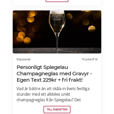
Om du letar efter annorlunda julbord som
julfrukost, julkasse eller julcatering för
avhämtning, finns det också många
erbjudanden för dig. Läs mer om Julbord
2026 här.
Erbjudande
*Coolstuff SE
Personligt Spiegelau
Champagneglas med Gravyr -
Egen Text 229kr + fri frakt!
Vad är bättre än att skåla in livets festliga
stunder med ett alldeles unikt
champagneglas från Spiegelau? Det
champagneglas gör firandet personligt och
TILL RABATTEN
minnesvärt med sin vackra gravyr. Tillverkat