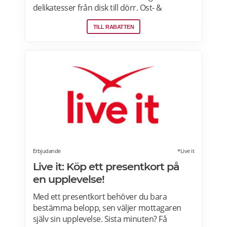
delikatesser från disk till dörr. Ost- &
charkprodukter. Färdiga presentlådor.
TILL RABATTEN
Ostbrickor. Ostogram skickar alla paket med
Postnord med tjänsten "Mypack home" vilket
innebär att paketet ställs utanför dörren vid
leverans. Läs mer om Ostogram
erbjudanden här>>>
Erbjudande
*Live it
Live it: Köp ett presentkort på
en upplevelse!
Med ett presentkort behöver du bara
bestämma belopp, sen väljer mottagaren
själv sin upplevelse. Sista minuten? Få