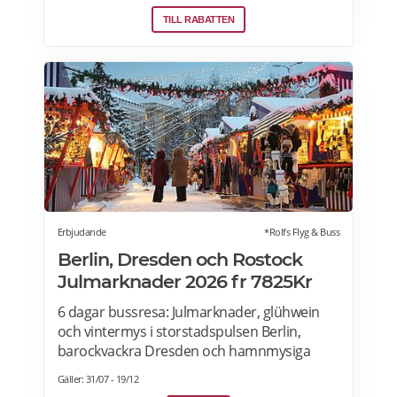
presentkortet med digital leverans direkt –
TILL RABATTEN
perfekt även i sista stund. Live it grundades
2005 och är idag marknadsledande inom
upplevelsepresenter i Sverige. Läs mer om
Live it presentkort här>>>
Erbjudande
*Rolfs Flyg & Buss
Berlin, Dresden och Rostock
Julmarknader 2026 fr 7825Kr
6 dagar bussresa: Julmarknader, glühwein
och vintermys i storstadspulsen Berlin,
barockvackra Dresden och hamnmysiga
Rostock. Under den här resan får du uppleva
Gäller: 31/07 - 19/12
julstämning i Berlin, Dresden och Rostock –