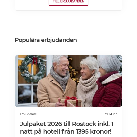
TILL ERBJUDANDEN
vinkylar som elegant smälter in i
köksdesignen. Kombinerad vinkyl och ölkyl.
Designa din vinkyl i vilken färg du vill! Läs
mer>>>
Populära erbjudanden
Erbjudande
*TT-Line
Julpaket 2026 till Rostock inkl. 1
natt på hotell från 1395 kronor!