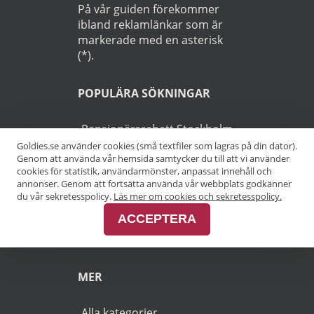
På vår guiden förekommer
ibland reklamlänkar som är
markerade med en asterisk
(*).
POPULÄRA SÖKNINGAR
Pensionärsrabatt Stockholm
Goldies.se använder cookies (små textfiler som lagras på din dator).
Genom att använda vår hemsida samtycker du till att vi använder
Pensionärsrabatt Göteborg
cookies för statistik, användarmönster, anpassat innehåll och
annonser. Genom att fortsätta använda vår webbplats godkänner
Pensionärsrabatt Malmö
du vår sekretesspolicy.
Läs mer om cookies och sekretesspolicy.
ACCEPTERA
Pensionärsrabatt Skåne
MER
Alla kategorier