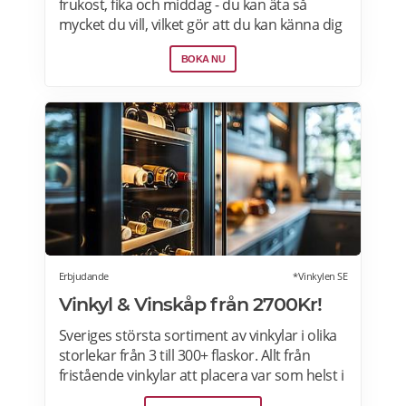
frukost, fika och middag - du kan äta så
mycket du vill, vilket gör att du kan känna dig
som hemma. Välj mellan 50+ hotell i Norden
BOKA NU
från 760kr per natt. Boka nu>>>
Erbjudande
*Vinkylen SE
Vinkyl & Vinskåp från 2700Kr!
Sveriges största sortiment av vinkylar i olika
storlekar från 3 till 300+ flaskor. Allt från
fristående vinkylar att placera var som helst i
hemmet, till inbyggda eller integrerbara