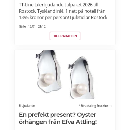
TT-Line Julerbjudande: Julpaket 2026 till
Rostock, Tyskland inkl. 1 natt på hotell från
1395 kronor per person! I juletid är Rostock
magiskt med gator fyllda av juleljus och
Gäller: 13/01 - 21/12
dofter av glühwein och brända mandlar. Res
iväg på en mysig minisemester innan jul och
TILL RABATTEN
shoppa julklapparna på andra sidan
Östersjön. Julmarknaden i Rostock pågar
under perioden 24/11-21/12-2026. Läs mer
om erbjudanden här.
Erbjudande
*Efva Attling Stockholm
En prefekt present? Oyster
örhängen från Efva Attling!