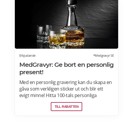
registrerar sig via Alberts hemsidan>>>
Erbjudande
*Medgravyr SE
MedGravyr: Ge bort en personlig
present!
Med en personlig gravering kan du skapa en
gåva som verkligen sticker ut och blir ett
evigt minne! Hitta 100-tals personliga
presenter för alla tillfällen. Fri frakt över 800
TILL RABATTEN
kr | Behöver du din beställning snabbt? Välj
expresshantering i kassan! Läs mer om
MedGravyr erbjudanden här>>>