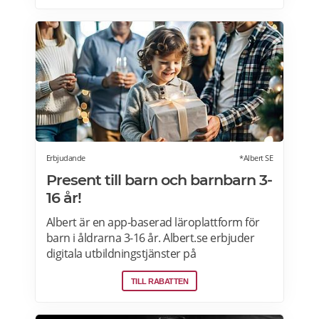
av den prestigefyllda tyska glasproducenten
Spiegelau. Tål maskindisk. Med två textrader
på glaset har du gott om plats att leka med
orden. Varför inte gravera in ett skämtsamt
citat, datumet för den stora dagen eller
mottagarens namn i elegant stil?
Erbjudande
*Albert SE
Present till barn och barnbarn 3-
16 år!
Albert är en app-baserad läroplattform för
barn i åldrarna 3-16 år. Albert.se erbjuder
digitala utbildningstjänster på
prenumerationsbasis i matematik, svenska,
TILL RABATTEN
engelska, programmering och geografi.
Erbjudande: Prova Albert gratis i 60 dagar!
Erbjudandet gäller för nya medlemmar som