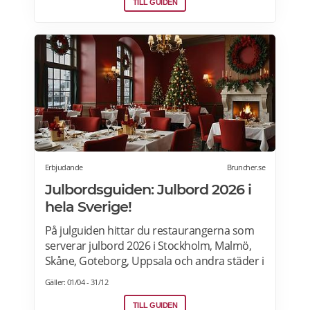
firanden i hela Sverige.
TILL GUIDEN
Erbjudande
Bruncher.se
Julbordsguiden: Julbord 2026 i
hela Sverige!
På julguiden hittar du restaurangerna som
serverar julbord 2026 i Stockholm, Malmö,
Skåne, Goteborg, Uppsala och andra städer i
Sverige. Hitta aktuella julshow och
Gäller: 01/04 - 31/12
underhållning samt julbordpaket med
övernattning på hotell, slott eller herrgård.
TILL GUIDEN