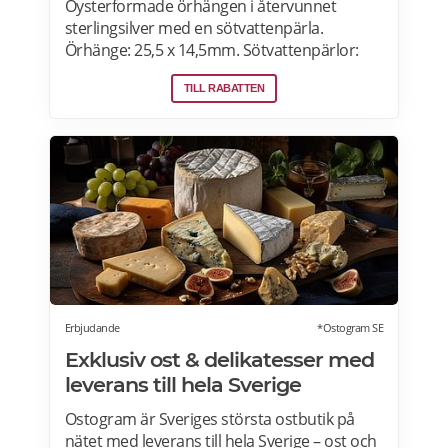
Oysterformade örhängen i återvunnet
sterlingsilver med en sötvattenpärla.
Örhänge: 25,5 x 14,5mm. Sötvattenpärlor:
6,5mm. Älskade skatter från havet! Hos Efva
TILL RABATTEN
Attling hittar du örhängen i sterling silver
samt modeller i guld och vitguld.
Erbjudande
*Ostogram SE
Exklusiv ost & delikatesser med
leverans till hela Sverige
Ostogram är Sveriges största ostbutik på
nätet med leverans till hela Sverige – ost och