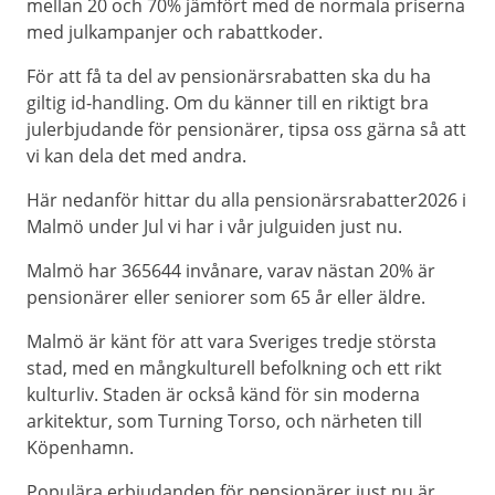
mellan 20 och 70% jämfört med de normala priserna
med julkampanjer och rabattkoder.
För att få ta del av pensionärsrabatten ska du ha
giltig id-handling. Om du känner till en riktigt bra
julerbjudande för pensionärer, tipsa oss gärna så att
vi kan dela det med andra.
Här nedanför hittar du alla pensionärsrabatter2026 i
Malmö under Jul vi har i vår julguiden just nu.
Malmö har 365644 invånare, varav nästan 20% är
pensionärer eller seniorer som 65 år eller äldre.
Malmö är känt för att vara Sveriges tredje största
stad, med en mångkulturell befolkning och ett rikt
kulturliv. Staden är också känd för sin moderna
arkitektur, som Turning Torso, och närheten till
Köpenhamn.
Populära erbjudanden för pensionärer just nu är