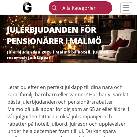
Alla kategorier
JULERBJUDANDEN FÖR
PENSIONÄRER I MALMÖ
Julerbjudanden 2026 i Malmö på hotell, julbord,
resor och julklappar
Letar du efter en perfekt julklapp till dina nära och
kära, familj, barnbarn eller vänner? Här har vi samlat
bästa julerbjudanden och pensionärsrabatter i
Malmö på julklappar för dig som är 65 år eller äldre. I
vår julguiden hittar du okså julkampanjer och
rabatter på hotell, julbord, julresor och upplevelser
under hela december fram till jul. Du kan spara