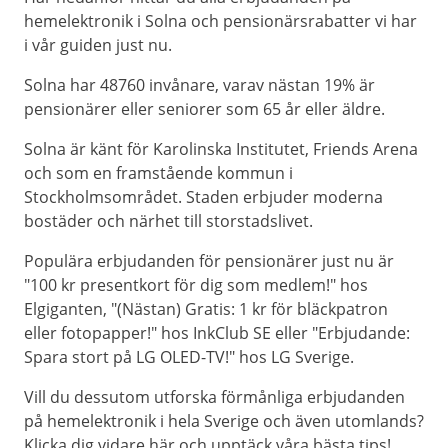
hemelektronik i Solna och pensionärsrabatter vi har
i vår guiden just nu.
Solna har 48760 invånare, varav nästan 19% är
pensionärer eller seniorer som 65 år eller äldre.
Solna är känt för Karolinska Institutet, Friends Arena
och som en framstående kommun i
Stockholmsområdet. Staden erbjuder moderna
bostäder och närhet till storstadslivet.
Populära erbjudanden för pensionärer just nu är
"100 kr presentkort för dig som medlem!" hos
Elgiganten, "(Nästan) Gratis: 1 kr för bläckpatron
eller fotopapper!" hos InkClub SE eller "Erbjudande:
Spara stort på LG OLED-TV!" hos LG Sverige.
Vill du dessutom utforska förmånliga erbjudanden
på hemelektronik i hela Sverige och även utomlands?
Klicka dig vidare
här
och upptäck våra bästa tips!