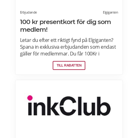
Erbjudande
Elgiganten
100 kr presentkort för dig som
medlem!
Letar du efter ett riktigt fynd på Elgiganten?
Spana in exklusiva erbjudanden som endast
gäller för medlemmar. Du får 100Kr i
presentkort när du handlar för 5000:- eller
TILL RABATTEN
mer! Perfekt om du behöver fylla på med
kaffebönor till din nya espressomaskin, en
HDMI-kabel till nya TVn eller om du vill ha
rabatt på framtida stora inköp. Läs mer om
pensionärsrabatter på Elgiganten här.