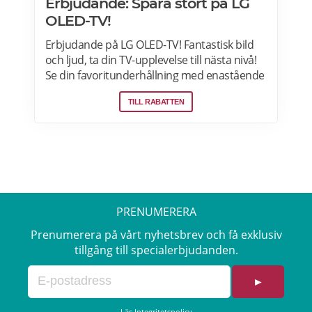
Erbjudande: Spara stort på LG
OLED-TV!
Erbjudande på LG OLED-TV! Fantastisk bild
och ljud, ta din TV-upplevelse till nästa nivå!
Se din favoritunderhållning med enastående
bild. Fri hemeverans. 5% Välkomstkupong.
TILL RABATTEN
Upptäck LG exklusiva modeller - alltid till ett
bra pris.
PRENUMERERA
Prenumerera på vårt nyhetsbrev och få exklusiv
tillgång till specialerbjudanden.
►
Läs
Integritetspolicy