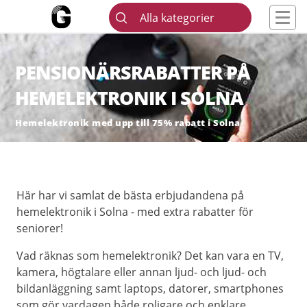
Alla kategorier
PENSIONÄRSRABATTER PÅ
HEMELEKTRONIK I SOLNA
Hemelektronik med upp till 75% rabatt i Solna
Här har vi samlat de bästa erbjudandena på
hemelektronik i Solna - med extra rabatter för
seniorer!
Vad räknas som hemelektronik? Det kan vara en TV,
kamera, högtalare eller annan ljud- och ljud- och
bildanläggning samt laptops, datorer, smartphones
som gör vardagen både roligare och enklare.