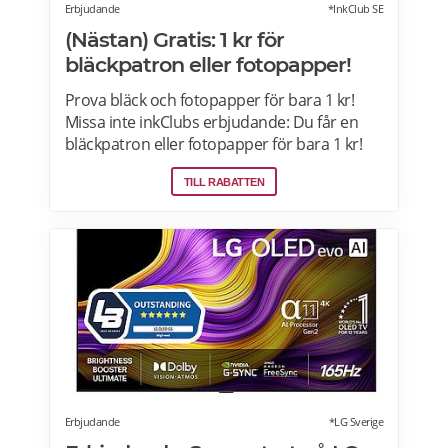
Erbjudande
*InkClub SE
(Nästan) Gratis: 1 kr för
bläckpatron eller fotopapper!
Prova bläck och fotopapper för bara 1 kr!
Missa inte inkClubs erbjudande: Du får en
bläckpatron eller fotopapper för bara 1 kr!
Det enda du behöver göra är att klicka dig in
TILL RABATTEN
på inkclub.com, leta upp din skrivarmodell
och lägga 1 kr-varan i varukorgen. inkClub är
kända för sina supersnabba leveranser och
stora sortiment. Om du beställer före kl. 19
på vardagar skickar de dessutom dina varor
samma dag!
Erbjudande
*LG Sverige