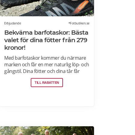
Erbjudande
*Fotbutiken.se
Bekväma barfotaskor: Bästa
valet för dina fötter från 279
kronor!
Med barfotaskor kommer du närmare
marken och får en mer naturlig löp- och
gångstil. Dina fötter och dina tår får
möjligheten att breda ut sig precis som
TILL RABATTEN
när du går barfota. Genom att använda
barfotaskor så tvingar du din kropp att
bygga upp små muskler som du annars
knappt använder. Läs mer om
barfotaskor på Fotbutiken.se.