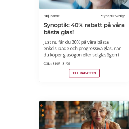
Erbjudande
*Synoptik Sverige
Synoptik: 40% rabatt på våra
bästa glas!
Just nu får du 30% på våra bästa
enkelslipade och progressiva glas, när
du köper glasögon eller solglasögon i
din styrka. Erbjudandet gäller både
Gäller: 31/07 - 31/08
enkelslipade och progressiva glas,
platina och diamant. Bågar finns från
TILL RABATTEN
248 kr. Gäller ej på specialglas eller
företagsavtal. Läs mer omerbjudandet
på Synoptik här>>>