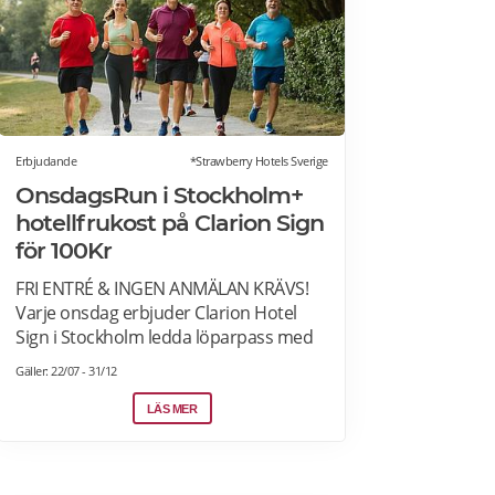
Erbjudande
*Strawberry Hotels Sverige
OnsdagsRun i Stockholm+
hotellfrukost på Clarion Sign
för 100Kr
FRI ENTRÉ & INGEN ANMÄLAN KRÄVS!
Varje onsdag erbjuder Clarion Hotel
Sign i Stockholm ledda löparpass med
Running Coacher, Lina & Carolin. Vi ses
Gäller: 22/07 - 31/12
kl. 07.00 i lobbyn på Clarion Hotel Sign
och tillsammans springer vi genom ett
LÄS MER
nyvaket Stockholm (5-10 km). Spelar
ingen roll om du är nybörjare eller
Marathon-löpare - alla är välkomna och