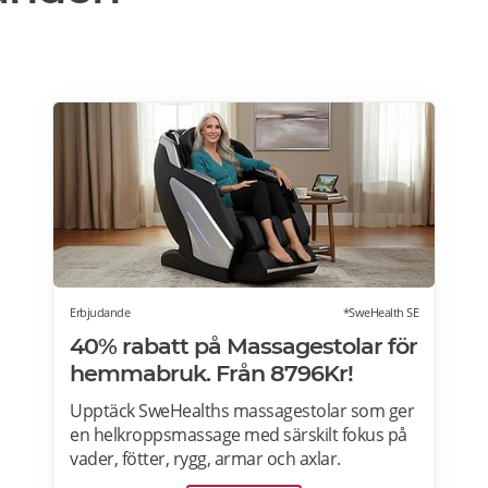
Erbjudande
*SweHealth SE
40% rabatt på Massagestolar för
hemmabruk. Från 8796Kr!
Upptäck SweHealths massagestolar som ger
en helkroppsmassage med särskilt fokus på
vader, fötter, rygg, armar och axlar.
Fördelarna med att använda en massagestol