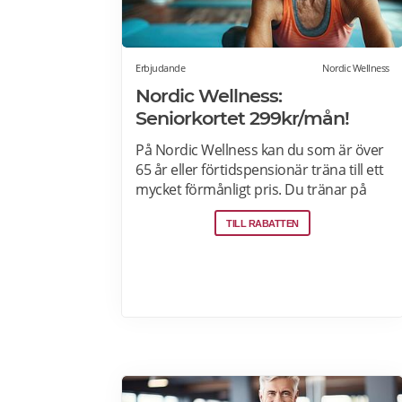
Erbjudande
Nordic Wellness
Nordic Wellness:
Seniorkortet 299kr/mån!
På Nordic Wellness kan du som är över
65 år eller förtidspensionär träna till ett
mycket förmånligt pris. Du tränar på
alla klubbar i Sverige och har tillgång till
TILL RABATTEN
både gym och gruppträning. Läs mer
om pensionärsrabatter på Nordic
Wellness här.