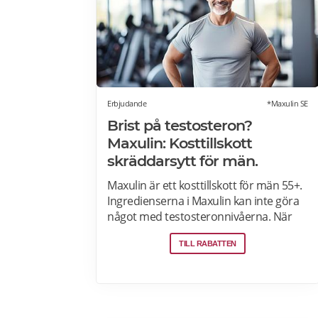
Erbjudande
*Maxulin SE
Brist på testosteron?
Maxulin: Kosttillskott
skräddarsytt för män.
Maxulin är ett kosttillskott för män 55+.
Ingredienserna i Maxulin kan inte göra
något med testosteronnivåerna. När
testosteronnivåerna sjunker kan det
TILL RABATTEN
föra till reducerad muskelstyrka/-
massa, mindre energi och mindre lust.
Maxulin är ett kosttillskott utvecklat
speciellt för män och kan ge mer kraft
och energi, förbättrad muskelstyrka