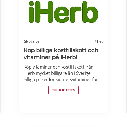
vilket gör att den inte skadar dina
tänder eller tandkött. Samma
behandlingsmetod som hos
tandläkaren, men 70-95 % billigare. Läs
mer om Dentway Starter Kit här.
Erbjudande
*iHerb
Köp billiga kosttillskott och
vitaminer på iHerb!
Köp vitaminer och kosttillskott från
iHerb mycket billigare än i Sverige!
Billiga priser för kvalitetsvitaminer för
seniorer, kolloidalt silver, lions mane,
TILL RABATTEN
Ashwagandha, NAD+, lutein,
manukahonung, kollagen och riktigt bra
kosttillskott FRI FRAKT på beställningar
över 390kr. Tullar och skatter förbetalas
vid utcheckningen inga ytterligare
betalningar krävs vid leverans, men ska