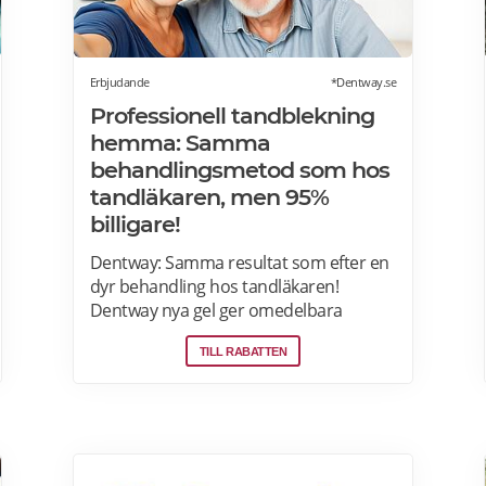
Erbjudande
*Dentway.se
Professionell tandblekning
hemma: Samma
behandlingsmetod som hos
tandläkaren, men 95%
billigare!
Dentway: Samma resultat som efter en
dyr behandling hos tandläkaren!
Dentway nya gel ger omedelbara
resultat redan efter 10 minuter och
TILL RABATTEN
verkar helt utan ilningar eller irritation i
tänderna. Den stärker även tänderna
och ger ett långvarigt skydd. Passar dig
som har normalt till känsligt tandkött
eller tunn emalj eftersom
sammansättningen är helt PH-neutral