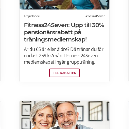
Erbjudande
Fitness24Seven
Fitness24Seven: Upp till 30%
pensionärsrabatt på
träningsmedlemskap!
Är du 65 år eller äldre? Då tränar du för
endast 259 kr/mån. I Fitness24Seven
medlemskapet ingår gruppträning,
tillgång till alla gym, Strong Senior och
TILL RABATTEN
utomhuspass. Fitness24Seven har
öppet dygnet runt så du kan träna när
det passar dig.