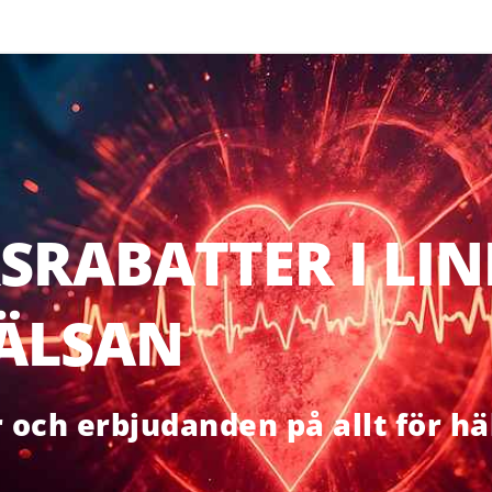
SRABATTER I LI
HÄLSAN
r och erbjudanden på allt för hä