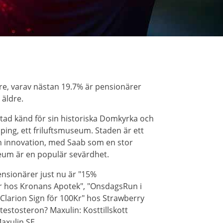
re, varav nästan 19.7% är pensionärer
 äldre.
stad känd för sin historiska Domkyrka och
ing, ett friluftsmuseum. Staden är ett
ch innovation, med Saab som en stor
eum är en populär sevärdhet.
nsionärer just nu är "15%
r hos Kronans Apotek", "OnsdagsRun i
Clarion Sign för 100Kr" hos Strawberry
 testosteron? Maxulin: Kosttillskott
axulin SE.