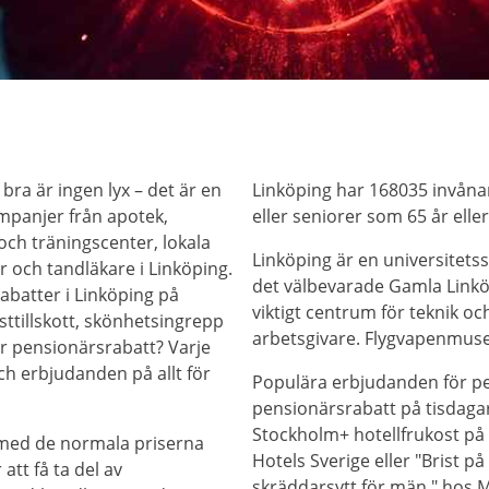
 bra är ingen lyx – det är en
Linköping har 168035 invåna
ampanjer från apotek,
eller seniorer som 65 år eller
 och träningscenter, lokala
Linköping är en universitets
r och tandläkare i Linköping.
det välbevarade Gamla Linköp
abatter i Linköping på
viktigt centrum för teknik o
ttillskott, skönhetsingrepp
arbetsgivare. Flygvapenmus
ar pensionärsrabatt? Varje
ch erbjudanden på allt för
Populära erbjudanden för pe
pensionärsrabatt på tisdaga
Stockholm+ hotellfrukost på 
 med de normala priserna
Hotels Sverige eller "Brist på
tt få ta del av
skräddarsytt för män." hos M