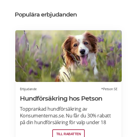
Populära erbjudanden
Erbjudande
*Petson SE
Hundförsäkring hos Petson
Topprankad hundförsäkring av
Konsumenternas.se. Nu får du 30% rabatt
på din hundförsäkring för valp under 18
månader. Se ditt pris direkt – marknadens
TILL RABATTEN
snabbaste formulär, klart på 15 sek>>>