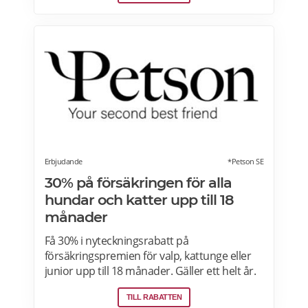
Erbjudande
*Petson SE
30% på försäkringen för alla
hundar och katter upp till 18
månader
Få 30% i nyteckningsrabatt på
försäkringspremien för valp, kattunge eller
junior upp till 18 månader. Gäller ett helt år.
Se ditt pris direkt – marknadens snabbaste
TILL RABATTEN
formulär, klart på 15 sek>>>