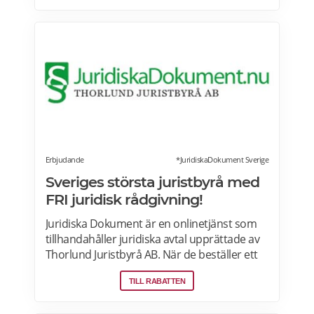
Erbjudande
*JuridiskaDokument Sverige
Sveriges största juristbyrå med
FRI juridisk rådgivning!
Juridiska Dokument är en onlinetjänst som
tillhandahåller juridiska avtal upprättade av
Thorlund Juristbyrå AB. När de beställer ett
dokument som gåvobrev, testamente,
TILL RABATTEN
framtidsfullmakt, arvskifte, köpeavtal och
mer, betalar de genom Klarna, därefter