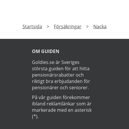
PRENUMERERA
Prenumerera på vårt nyhetsbrev och få exklusiv
tillgång till specialerbjudanden.
►
Läs
Integritetspolicy
Startsida
>
Försäkringar
>
Nacka
OM GUIDEN
Goldies.se är Sveriges