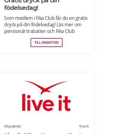
Gratis dryck på din
födelsedag!
Som medlem i Fika Club får du en gratis
dryck på din födelsedag! Läs mer om
pensionärsrabatter och Fika Club
medlemskap på Espresso House här.
TILL RABATTEN
Erbjudande
*Live it