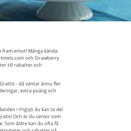
 se fram emot! Många kända
 Hotels.com och Strawberry
ter till rabatter och
attis - då väntar ännu fler
eringar, extra poäng och
anden i Yngsjö du kan ta del
 gratis! Och är du senior som
re. Som äldre kan du ofta få
 aktiviteter och rabatter på