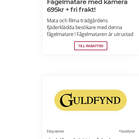
Fågelmatare med kamera
695kr + fri frakt!
Mata och filma trädgårdens
fjäderklädda besökare med denna
fågelmatare ! Fågelmataren är utrustad
med solpaneler på taket och kan både
TILL RABATTEN
fota och filma under såväl dagtid som
nattetid. Installationen är enkel tack
vare monteringsfästet och adaptern,
och du kan enkelt överföra bilderna via
den medföljande USB-kabeln.
Erbjudande
*Guldfynd