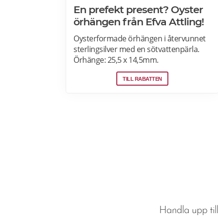
En prefekt present? Oyster
örhängen från Efva Attling!
Oysterformade örhängen i återvunnet
sterlingsilver med en sötvattenpärla.
Örhänge: 25,5 x 14,5mm.
Sötvattenpärlor: 6,5mm. Älskade
TILL RABATTEN
skatter från havet! Hos Efva Attling
hittar du örhängen i sterling silver samt
modeller i guld och vitguld.
Handla upp till