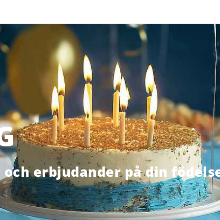
G
r och erbjudander på din födels