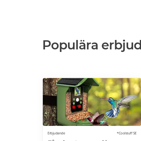
Populära erbju
Erbjudande
*Coolstuff SE