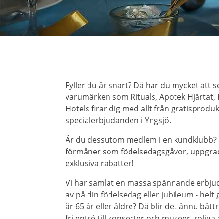
Fyller du år snart? Då har du mycket att
varumärken som Rituals, Apotek Hjärtat,
Hotels firar dig med allt från gratisproduk
specialerbjudanden i Yngsjö.
Är du dessutom medlem i en kundklubb? Gr
förmåner som födelsedagsgåvor, uppgrad
exklusiva rabatter!
Vi har samlat en massa spännande erbjud
av på din födelsedag eller jubileum - helt
är 65 år eller äldre? Då blir det ännu bätt
fri entré till konserter och museer, roliga