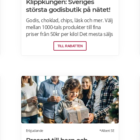
Klippkungen: Sveriges
största godisbutik på nätet!
Godis, choklad, chips, läsk och mer. Välj
mellan 1000-tals produkter till fina
priser från 50kr per kilo! Det mesta säljs
i flerkiloslådor men det finns även
TILL RABATTEN
förpackningar som lämpar sig bra som
presenter.
Erbjudande
*Albert SE