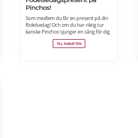
Pinchos!
Som medlem du får en present på din
födelsedag! Och om du har riktig tur
kanske Pinchos sjunger en sång för dig
när du äter middag hos Pinchos. Din
TILL RABATTEN
present finns tillgänglig i appen två
veckor före din födelsedag och två
veckor efter. Läs mer om
pensionärsrabatter och erbjudanden
här.