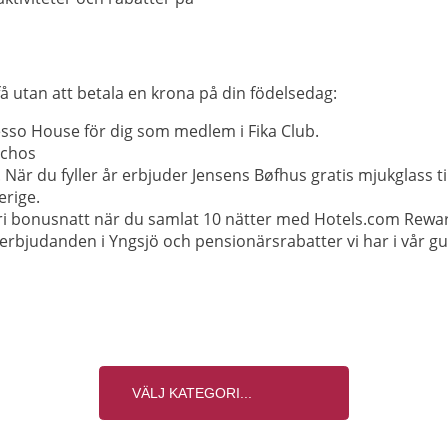
å utan att betala en krona på din födelsedag:
esso House för dig som medlem i Fika Club.
nchos
r du fyller år erbjuder Jensens Bøfhus gratis mjukglass till
erige.
 fri bonusnatt när du samlat 10 nätter med Hotels.com Rewa
erbjudanden i Yngsjö och pensionärsrabatter vi har i vår gu