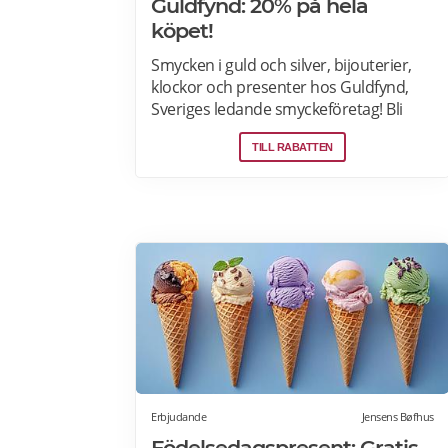
Guldfynd: 20% på hela
köpet!
Smycken i guld och silver, bijouterier,
klockor och presenter hos Guldfynd,
Sveriges ledande smyckeföretag! Bli
medlem i Klubb Guldfynd och få 15%
TILL RABATTEN
rabatt på ditt första köp online. Läs mer
om Gulfynds erbjudanden här.
Erbjudande
Jensens Bøfhus
Födelsedagspresent: Gratis