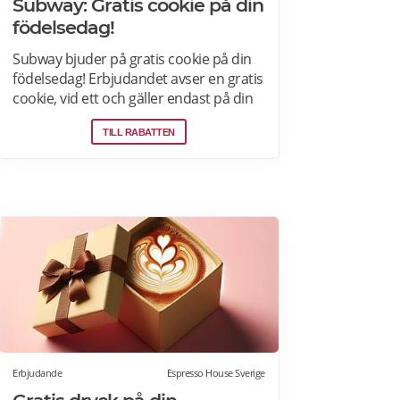
Subway: Gratis cookie på din
födelsedag!
Subway bjuder på gratis cookie på din
födelsedag! Erbjudandet avser en gratis
cookie, vid ett och gäller endast på din
födelsedag vid ett tillfälle, mot
TILL RABATTEN
uppvisande av legitimation, och på
utvalda Subway-restauranger. Läs mer
Erbjudande
Espresso House Sverige