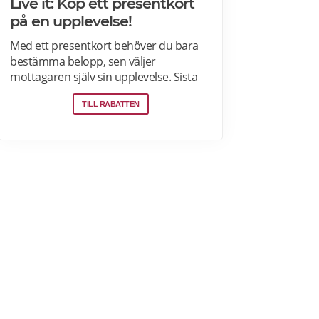
Live it: Köp ett presentkort
på en upplevelse!
Med ett presentkort behöver du bara
bestämma belopp, sen väljer
mottagaren själv sin upplevelse. Sista
minuten? Få presentkortet med digital
TILL RABATTEN
leverans direkt – perfekt även i sista
stund. Live it grundades 2005 och är
idag marknadsledande inom
upplevelsepresenter i Sverige. Läs mer
om Live it presentkort här>>>