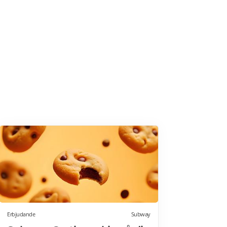
Erbjudande
Subway