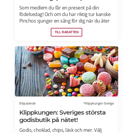
Som medlem du får en present på din
födelsedag! Och om du har riktig tur kanske
Pinchos sjunger en sång för dig när du äter
middag hos Pinchos. Din present finns
TILL RABATTEN
tillgänglig i appen två veckor före din
födelsedag och två veckor efter. Läs mer om
pensionärsrabatter och erbjudanden här.
Erbjudande
*Klippkungen Sverige
Klippkungen: Sveriges största
godisbutik på nätet!
Godis, choklad, chips, läsk och mer. Välj