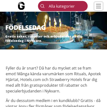
Alla kategorier
FÖDELSEDAG
Gratis saker, rabatter och erbjudander på din
födelsedag i Nykvarn
Fyller du år snart? Då har du mycket att se fram
emot! Många kända varumärken som Rituals, Apotek
Hjärtat, Hotels.com och Strawberry Hotels firar dig
med allt från gratisprodukter till rabatter och
specialerbjudanden i Nykvarn.
Är du dessutom medlem i en kundklubb? Grattis - då
väntar ännu fler förmåner som födelsedagsgåvor,