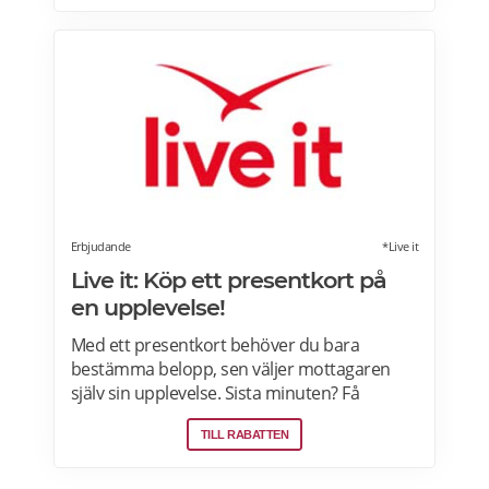
här.
Erbjudande
*Live it
Live it: Köp ett presentkort på
en upplevelse!
Med ett presentkort behöver du bara
bestämma belopp, sen väljer mottagaren
själv sin upplevelse. Sista minuten? Få
presentkortet med digital leverans direkt –
TILL RABATTEN
perfekt även i sista stund. Live it grundades
2005 och är idag marknadsledande inom
upplevelsepresenter i Sverige. Läs mer om