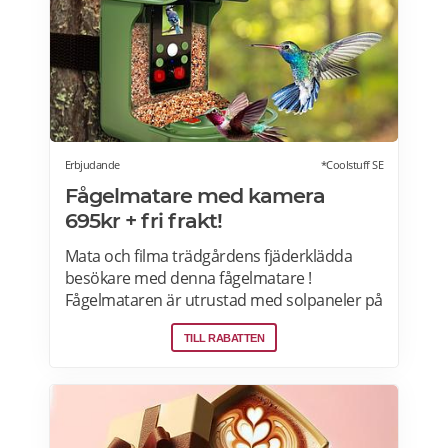
Erbjudande
*Coolstuff SE
Fågelmatare med kamera
695kr + fri frakt!
Mata och filma trädgårdens fjäderklädda
besökare med denna fågelmatare !
Fågelmataren är utrustad med solpaneler på
taket och kan både fota och filma under
TILL RABATTEN
såväl dagtid som nattetid. Installationen är
enkel tack vare monteringsfästet och
adaptern, och du kan enkelt överföra
bilderna via den medföljande USB-kabeln.