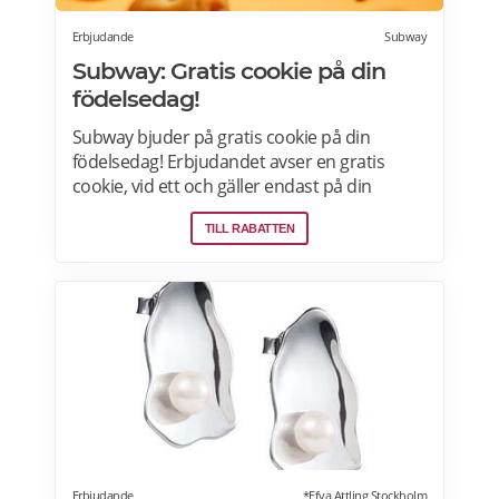
Erbjudande
Subway
Subway: Gratis cookie på din
födelsedag!
Subway bjuder på gratis cookie på din
födelsedag! Erbjudandet avser en gratis
cookie, vid ett och gäller endast på din
födelsedag vid ett tillfälle, mot uppvisande av
TILL RABATTEN
legitimation, och på utvalda Subway-
restauranger. Läs mer
Erbjudande
*Efva Attling Stockholm