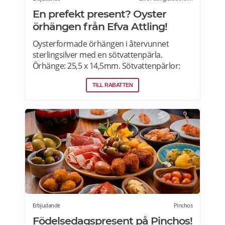
En prefekt present? Oyster
örhängen från Efva Attling!
Oysterformade örhängen i återvunnet
sterlingsilver med en sötvattenpärla.
Örhänge: 25,5 x 14,5mm. Sötvattenpärlor:
6,5mm. Älskade skatter från havet! Hos Efva
TILL RABATTEN
Attling hittar du örhängen i sterling silver
samt modeller i guld och vitguld.
Erbjudande
Pinchos
Födelsedagspresent på Pinchos!