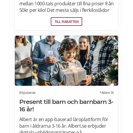
mellan 1000-tals produkter till fina priser från
50kr per kilo! Det mesta säljs i flerkiloslådor
men det finns även förpackningar som
TILL RABATTEN
lämpar sig bra som presenter.
Erbjudande
*Albert SE
Present till barn och barnbarn 3-
16 år!
Albert är en app-baserad läroplattform för
barn i åldrarna 3-16 år. Albert.se erbjuder
digitala utbildningstjänster på