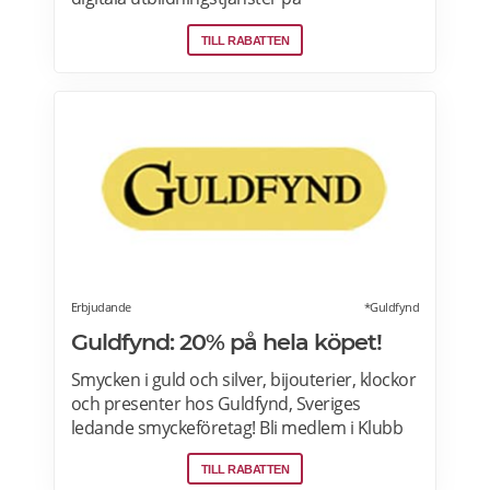
prenumerationsbasis i matematik, svenska,
TILL RABATTEN
engelska, programmering och geografi.
Erbjudande: Prova Albert gratis i 60 dagar!
Erbjudandet gäller för nya medlemmar som
registrerar sig via Alberts hemsidan>>>
Erbjudande
*Guldfynd
Guldfynd: 20% på hela köpet!
Smycken i guld och silver, bijouterier, klockor
och presenter hos Guldfynd, Sveriges
ledande smyckeföretag! Bli medlem i Klubb
Guldfynd och få 15% rabatt på ditt första köp
TILL RABATTEN
online. Läs mer om Gulfynds erbjudanden