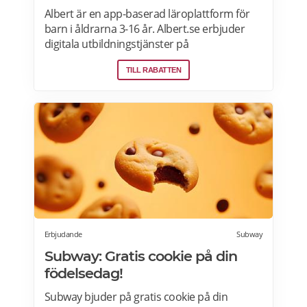
Albert är en app-baserad läroplattform för
barn i åldrarna 3-16 år. Albert.se erbjuder
digitala utbildningstjänster på
prenumerationsbasis i matematik, svenska,
TILL RABATTEN
engelska, programmering och geografi.
Erbjudande: Prova Albert gratis i 60 dagar!
Erbjudandet gäller för nya medlemmar som
registrerar sig via Alberts hemsidan>>>
Erbjudande
Subway
Subway: Gratis cookie på din
födelsedag!
Subway bjuder på gratis cookie på din