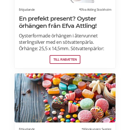
Erbjudande
*Efva Attling Stockholm
En prefekt present? Oyster
örhängen från Efva Attling!
Oysterformade örhängen i återvunnet
sterlingsilver med en sötvattenpärla.
Örhänge: 25,5 x 14,5mm. Sötvattenpärlor:
6,5mm. Älskade skatter från havet! Hos Efva
TILL RABATTEN
Attling hittar du örhängen i sterling silver
samt modeller i guld och vitguld.
Erbjudande
*Klippkungen Sverige