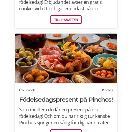
födelsedag! Erbjudandet avser en gratis
cookie, vid ett och gäller endast på din
födelsedag vid ett tillfälle, mot uppvisande av
TILL RABATTEN
legitimation, och på utvalda Subway-
restauranger. Läs mer
Erbjudande
Pinchos
Födelsedagspresent på Pinchos!
Som medlem du får en present på din
födelsedag! Och om du har riktig tur kanske
Pinchos sjunger en sång för dig när du äter
middag hos Pinchos. Din present finns