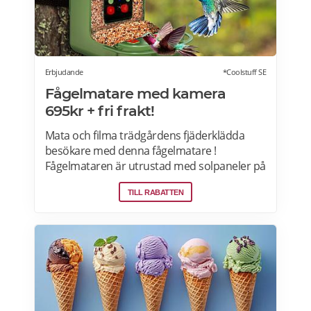
Erbjudande
*Coolstuff SE
Fågelmatare med kamera
695kr + fri frakt!
Mata och filma trädgårdens fjäderklädda
besökare med denna fågelmatare !
Fågelmataren är utrustad med solpaneler på
taket och kan både fota och filma under
TILL RABATTEN
såväl dagtid som nattetid. Installationen är
enkel tack vare monteringsfästet och
adaptern, och du kan enkelt överföra
bilderna via den medföljande USB-kabeln.