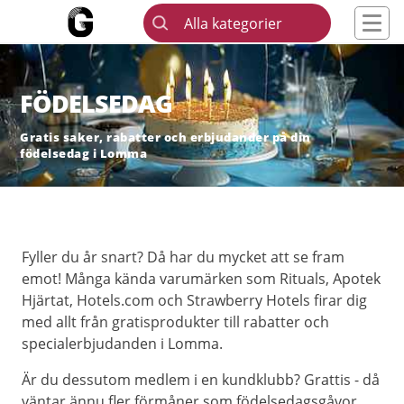
Alla kategorier
FÖDELSEDAG
Gratis saker, rabatter och erbjudander på din
födelsedag i Lomma
Fyller du år snart? Då har du mycket att se fram
emot! Många kända varumärken som Rituals, Apotek
Hjärtat, Hotels.com och Strawberry Hotels firar dig
med allt från gratisprodukter till rabatter och
specialerbjudanden i Lomma.
Är du dessutom medlem i en kundklubb? Grattis - då
väntar ännu fler förmåner som födelsedagsgåvor,