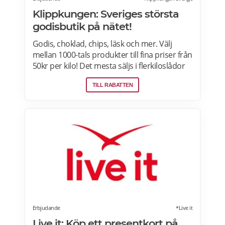
Klippkungen: Sveriges största
godisbutik på nätet!
Godis, choklad, chips, läsk och mer. Välj
mellan 1000-tals produkter till fina priser från
50kr per kilo! Det mesta säljs i flerkiloslådor
men det finns även förpackningar som
TILL RABATTEN
lämpar sig bra som presenter.
Erbjudande
*Live it
Live it: Köp ett presentkort på