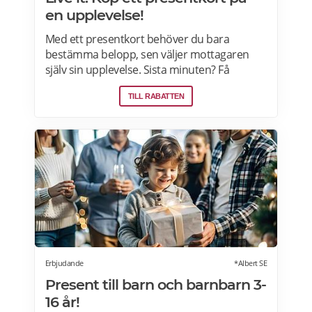
en upplevelse!
Med ett presentkort behöver du bara
bestämma belopp, sen väljer mottagaren
själv sin upplevelse. Sista minuten? Få
presentkortet med digital leverans direkt –
TILL RABATTEN
perfekt även i sista stund. Live it grundades
2005 och är idag marknadsledande inom
upplevelsepresenter i Sverige. Läs mer om
Live it presentkort här>>>
Erbjudande
*Albert SE
Present till barn och barnbarn 3-
16 år!