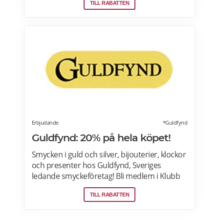
TILL RABATTEN
tillgänglig i appen två veckor före din
födelsedag och två veckor efter. Läs mer om
pensionärsrabatter och erbjudanden här.
Erbjudande
*Guldfynd
Guldfynd: 20% på hela köpet!
Smycken i guld och silver, bijouterier, klockor
och presenter hos Guldfynd, Sveriges
ledande smyckeföretag! Bli medlem i Klubb
Guldfynd och få 15% rabatt på ditt första köp
TILL RABATTEN
online. Läs mer om Gulfynds erbjudanden
här.