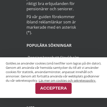
riktigt bra erbjudanden för
pensionärer och seniorer.
På vår guiden förekommer
ibland reklamlänkar som är
markerade med en asterisk
(*).
POPULÄRA SÖKNINGAR
Pensionärsrabatt Stockholm
Goldies.se använder cookies (små textfiler som lagras på din dator).
Genom att använda vår hemsida samtycker du till att vi använder
Pensionärsrabatt Göteborg
cookies för statistik, användarmönster, anpassat innehåll och
annonser. Genom att fortsätta använda vår webbplats godkänner
Pensionärsrabatt Malmö
du vår sekretesspolicy.
Läs mer om cookies och sekretesspolicy.
ACCEPTERA
Pensionärsrabatt Skåne