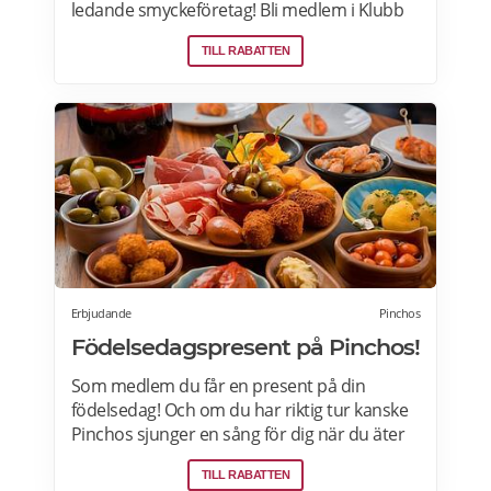
ledande smyckeföretag! Bli medlem i Klubb
Guldfynd och få 15% rabatt på ditt första köp
TILL RABATTEN
online. Läs mer om Gulfynds erbjudanden
här.
Erbjudande
Pinchos
Födelsedagspresent på Pinchos!
Som medlem du får en present på din
födelsedag! Och om du har riktig tur kanske
Pinchos sjunger en sång för dig när du äter
middag hos Pinchos. Din present finns
TILL RABATTEN
tillgänglig i appen två veckor före din