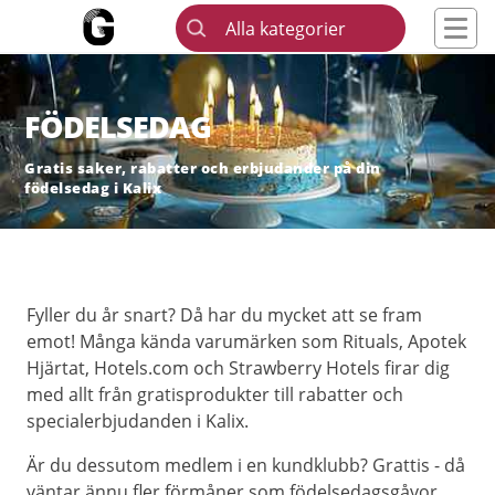
Alla kategorier
FÖDELSEDAG
Gratis saker, rabatter och erbjudander på din
födelsedag i Kalix
Fyller du år snart? Då har du mycket att se fram
emot! Många kända varumärken som Rituals, Apotek
Hjärtat, Hotels.com och Strawberry Hotels firar dig
med allt från gratisprodukter till rabatter och
specialerbjudanden i Kalix.
Är du dessutom medlem i en kundklubb? Grattis - då
väntar ännu fler förmåner som födelsedagsgåvor,