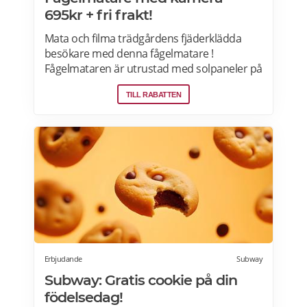
695kr + fri frakt!
Mata och filma trädgårdens fjäderklädda
besökare med denna fågelmatare !
Fågelmataren är utrustad med solpaneler på
taket och kan både fota och filma under
TILL RABATTEN
såväl dagtid som nattetid. Installationen är
enkel tack vare monteringsfästet och
adaptern, och du kan enkelt överföra
bilderna via den medföljande USB-kabeln.
Erbjudande
Subway
Subway: Gratis cookie på din
födelsedag!