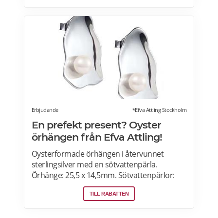
födelsedag och två veckor efter. Läs mer om
pensionärsrabatter och erbjudanden här.
Erbjudande
*Efva Attling Stockholm
En prefekt present? Oyster
örhängen från Efva Attling!
Oysterformade örhängen i återvunnet
sterlingsilver med en sötvattenpärla.
Örhänge: 25,5 x 14,5mm. Sötvattenpärlor:
6,5mm. Älskade skatter från havet! Hos Efva
TILL RABATTEN
Attling hittar du örhängen i sterling silver
samt modeller i guld och vitguld.