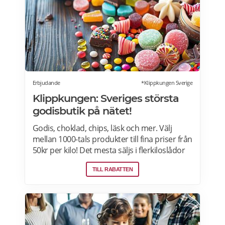
Erbjudande
*Klippkungen Sverige
Klippkungen: Sveriges största
godisbutik på nätet!
Godis, choklad, chips, läsk och mer. Välj
mellan 1000-tals produkter till fina priser från
50kr per kilo! Det mesta säljs i flerkiloslådor
men det finns även förpackningar som
TILL RABATTEN
lämpar sig bra som presenter.