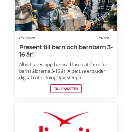
Erbjudande
*Albert SE
Present till barn och barnbarn 3-
16 år!
Albert är en app-baserad läroplattform för
barn i åldrarna 3-16 år. Albert.se erbjuder
digitala utbildningstjänster på
prenumerationsbasis i matematik, svenska,
TILL RABATTEN
engelska, programmering och geografi.
Erbjudande: Prova Albert gratis i 60 dagar!
Erbjudandet gäller för nya medlemmar som
registrerar sig via Alberts hemsidan>>>