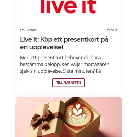
Erbjudande
*Live it
Live it: Köp ett presentkort på
en upplevelse!
Med ett presentkort behöver du bara
bestämma belopp, sen väljer mottagaren
själv sin upplevelse. Sista minuten? Få
presentkortet med digital leverans direkt –
TILL RABATTEN
perfekt även i sista stund. Live it grundades
2005 och är idag marknadsledande inom
upplevelsepresenter i Sverige. Läs mer om
Live it presentkort här>>>