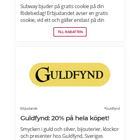
Subway bjuder på gratis cookie på din
födelsedag! Erbjudandet avser en gratis
cookie, vid ett och gäller endast på din
födelsedag vid ett tillfälle, mot uppvisande av
TILL RABATTEN
legitimation, och på utvalda Subway-
restauranger. Läs mer
Erbjudande
*Guldfynd
Guldfynd: 20% på hela köpet!
Smycken i guld och silver, bijouterier, klockor
och presenter hos Guldfynd, Sveriges