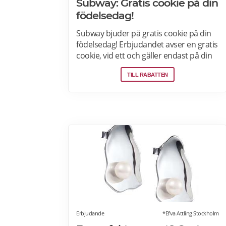
Subway: Gratis cookie på din
födelsedag!
Subway bjuder på gratis cookie på din
födelsedag! Erbjudandet avser en gratis
cookie, vid ett och gäller endast på din
födelsedag vid ett tillfälle, mot
TILL RABATTEN
uppvisande av legitimation, och på
utvalda Subway-restauranger. Läs mer
Erbjudande
*Efva Attling Stockholm