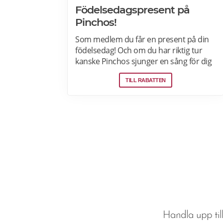
Födelsedagspresent på
Pinchos!
Som medlem du får en present på din
födelsedag! Och om du har riktig tur
kanske Pinchos sjunger en sång för dig
när du äter middag hos Pinchos. Din
TILL RABATTEN
present finns tillgänglig i appen två
veckor före din födelsedag och två
veckor efter. Läs mer om
pensionärsrabatter och erbjudanden
här.
Handla upp till