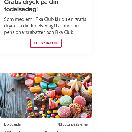
Gratis dryck på din
födelsedag!
Som medlem i Fika Club får du en gratis
dryck på din födelsedag! Läs mer om
pensionärsrabatter och Fika Club
medlemskap på Espresso House här.
TILL RABATTEN
Erbjudande
*Klippkungen Sverige