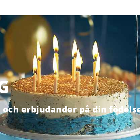
G
r och erbjudander på din födels