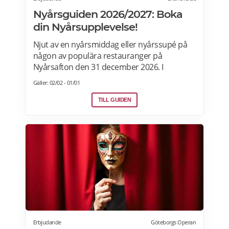
Nyårsguiden 2026/2027: Boka
din Nyårsupplevelse!
Njut av en nyårsmiddag eller nyårssupé på
någon av populära restauranger på
Nyårsafton den 31 december 2026. I
Bruncher.se-nyårsguiden tipsar vi om
Gäller: 02/02 - 01/01
restauranger, hotell, nyårsfester och
firanden i hela Sverige.
TILL GUIDEN
Erbjudande
Göteborgs Operan