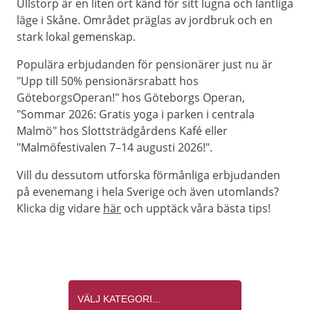
Ullstorp är en liten ort känd för sitt lugna och lantliga
läge i Skåne. Området präglas av jordbruk och en
stark lokal gemenskap.
Populära erbjudanden för pensionärer just nu är
"Upp till 50% pensionärsrabatt hos
GöteborgsOperan!" hos Göteborgs Operan,
"Sommar 2026: Gratis yoga i parken i centrala
Malmö" hos Slottsträdgårdens Kafé eller
"Malmöfestivalen 7–14 augusti 2026!".
Vill du dessutom utforska förmånliga erbjudanden
på evenemang i hela Sverige och även utomlands?
Klicka dig vidare
här
och upptäck våra bästa tips!