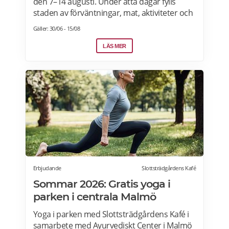
den 7–14 augusti. Under åtta dagar fylls
staden av förväntningar, mat, aktiviteter och
artister. Hela programmet är gratis! Läs
Gäller: 30/06 - 15/08
mer>>>
LÄS MER
Erbjudande
Slottsträdgårdens Kafé
Sommar 2026: Gratis yoga i
parken i centrala Malmö
Yoga i parken med Slottsträdgårdens Kafé i
samarbete med Ayurvediskt Center i Malmö