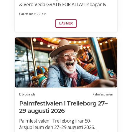
& Vero Veda GRATIS FÖR ALLA! Tisdagar &
torsdagar kl 09:00-10:00 Från 23 juni – 20 aug
Gäller: 10/06 - 21/08
2026 Undantag – Ingen yoga v.33 pga
Malmöfestivalen. (11 & 13)
LÄS MER
Erbjudande
Palmfestivalen
Palmfestivalen i Trelleborg 27–
29 augusti 2026
Palmfestivalen i Trelleborg firar 50-
årsjubileum den 27–29 augusti 2026.