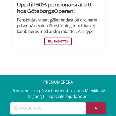
Upp till 50% pensionärsrabatt
hos GöteborgsOperan!
Pensionärsrabatt gäller endast på ordinarie
priser på utvalda föreställningar och kan ej
kombineras med andra rabatter. Alla typer
av pensionärer avses, ex. avgångs-, ålders-
TILL RABATTEN
och sjukpensionär. Läs mer om
pensionärsrabatter på GöteborgsOperan
här.
PRENUMERERA
Prenumerera på vårt nyhetsbrev och få exklusiv
tillgång till specialerbjudanden.
►