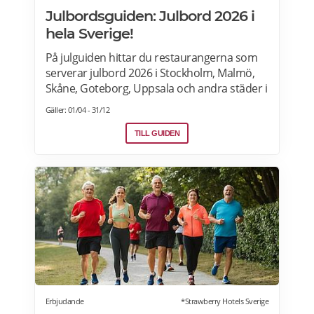
Julbordsguiden: Julbord 2026 i
hela Sverige!
På julguiden hittar du restaurangerna som
serverar julbord 2026 i Stockholm, Malmö,
Skåne, Goteborg, Uppsala och andra städer i
Sverige. Hitta aktuella julshow och
Gäller: 01/04 - 31/12
underhållning samt julbordpaket med
övernattning på hotell, slott eller herrgård.
TILL GUIDEN
Om du letar efter annorlunda julbord som
julfrukost, julkasse eller julcatering för
avhämtning, finns det också många
erbjudanden för dig. Läs mer om Julbord
2026 här.
Erbjudande
*Strawberry Hotels Sverige