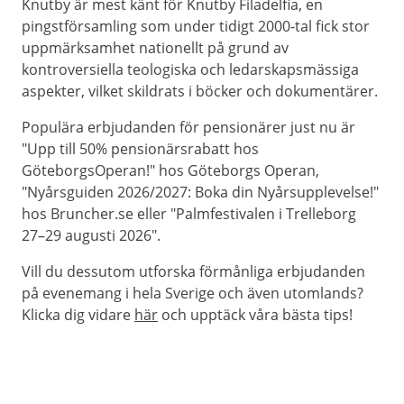
Knutby är mest känt för Knutby Filadelfia, en
pingstförsamling som under tidigt 2000-tal fick stor
uppmärksamhet nationellt på grund av
kontroversiella teologiska och ledarskapsmässiga
aspekter, vilket skildrats i böcker och dokumentärer.
Populära erbjudanden för pensionärer just nu är
"Upp till 50% pensionärsrabatt hos
GöteborgsOperan!" hos Göteborgs Operan,
"Nyårsguiden 2026/2027: Boka din Nyårsupplevelse!"
hos Bruncher.se eller "Palmfestivalen i Trelleborg
27–29 augusti 2026".
Vill du dessutom utforska förmånliga erbjudanden
på evenemang i hela Sverige och även utomlands?
Klicka dig vidare
här
och upptäck våra bästa tips!