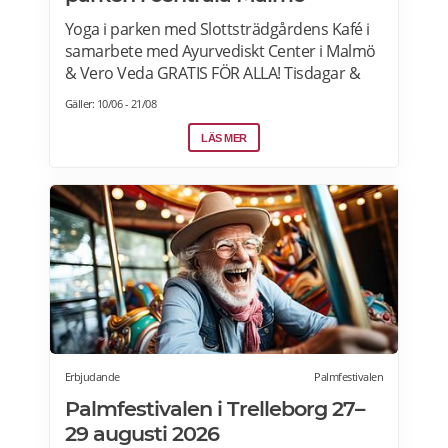
Yoga i parken med Slottsträdgårdens Kafé i
samarbete med Ayurvediskt Center i Malmö
& Vero Veda GRATIS FÖR ALLA! Tisdagar &
torsdagar kl 09:00-10:00 Från 23 juni – 20 aug
Gäller: 10/06 - 21/08
2026 Undantag – Ingen yoga v.33 pga
Malmöfestivalen. (11 & 13)
LÄS MER
Erbjudande
Palmfestivalen
Palmfestivalen i Trelleborg 27–
29 augusti 2026