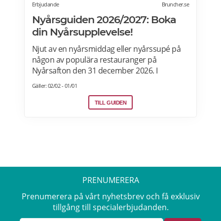
Erbjudande
Bruncher.se
Nyårsguiden 2026/2027: Boka
din Nyårsupplevelse!
Njut av en nyårsmiddag eller nyårssupé på
någon av populära restauranger på
Nyårsafton den 31 december 2026. I
Bruncher.se-nyårsguiden tipsar vi om
Gäller: 02/02 - 01/01
restauranger, hotell, nyårsfester och
firanden i hela Sverige.
TILL GUIDEN
PRENUMERERA
Prenumerera på vårt nyhetsbrev och få exklusiv
tillgång till specialerbjudanden.