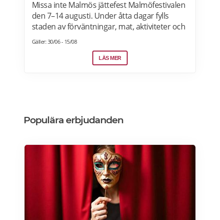
Missa inte Malmös jättefest Malmöfestivalen
den 7–14 augusti. Under åtta dagar fylls
staden av förväntningar, mat, aktiviteter och
artister. Hela programmet är gratis! Läs
Gäller: 30/06 - 15/08
mer>>>
LÄS MER
Populära erbjudanden