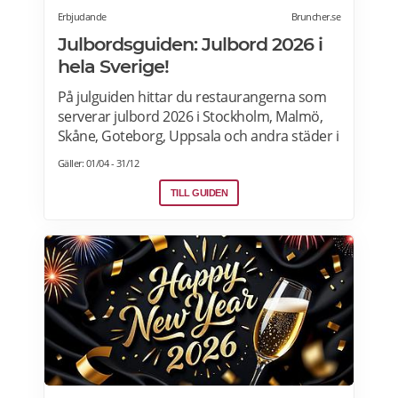
Erbjudande
Bruncher.se
Julbordsguiden: Julbord 2026 i
hela Sverige!
På julguiden hittar du restaurangerna som
serverar julbord 2026 i Stockholm, Malmö,
Skåne, Goteborg, Uppsala och andra städer i
Sverige. Hitta aktuella julshow och
Gäller: 01/04 - 31/12
underhållning samt julbordpaket med
övernattning på hotell, slott eller herrgård.
TILL GUIDEN
Om du letar efter annorlunda julbord som
julfrukost, julkasse eller julcatering för
avhämtning, finns det också många
erbjudanden för dig. Läs mer om Julbord
2026 här.