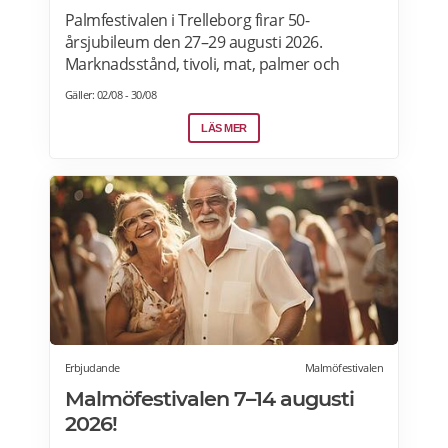
Palmfestivalen i Trelleborg firar 50-
årsjubileum den 27–29 augusti 2026.
Marknadsstånd, tivoli, mat, palmer och
uppträdanden. MusikPalm Night Rock:
Gäller: 02/08 - 30/08
Lördag 29 augusti kl. 19.30 i festivaltältet på
Stortorget.Artister: Nina Söderquist, Nanne
LÄS MER
Grönvall, Joacim Cans, Kee Marcello, Nicke
Borg, Rasmus Ehrnborn och Håkan Hemlin.
DJ: Fredrik Deville spelar före och efter the
liveframträdanden. Biljetter: Rockkvällen
kostar från 175 kr. Läs mer>>>
Erbjudande
Malmöfestivalen
Malmöfestivalen 7–14 augusti
2026!