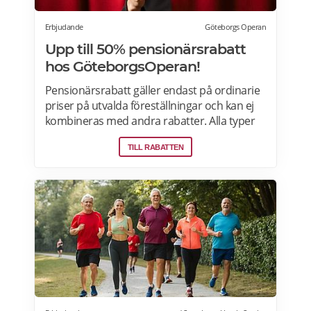
Erbjudande
Göteborgs Operan
Upp till 50% pensionärsrabatt
hos GöteborgsOperan!
Pensionärsrabatt gäller endast på ordinarie
priser på utvalda föreställningar och kan ej
kombineras med andra rabatter. Alla typer
av pensionärer avses, ex. avgångs-, ålders-
TILL RABATTEN
och sjukpensionär. Läs mer om
pensionärsrabatter på GöteborgsOperan
här.