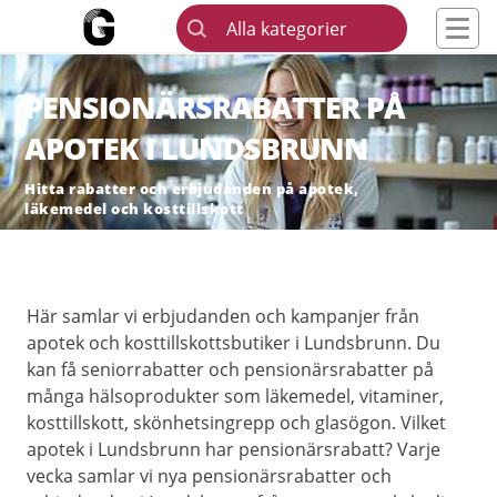
Alla kategorier
PENSIONÄRSRABATTER PÅ
APOTEK I LUNDSBRUNN
Hitta rabatter och erbjudanden på apotek,
läkemedel och kosttillskott
Här samlar vi erbjudanden och kampanjer från
apotek och kosttillskottsbutiker i Lundsbrunn. Du
kan få seniorrabatter och pensionärsrabatter på
många hälsoprodukter som läkemedel, vitaminer,
kosttillskott, skönhetsingrepp och glasögon. Vilket
apotek i Lundsbrunn har pensionärsrabatt? Varje
vecka samlar vi nya pensionärsrabatter och