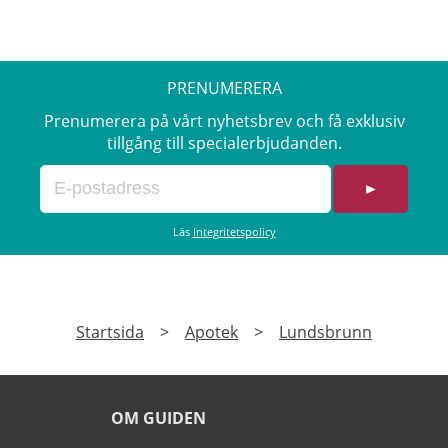
ej receptbelagda och förskrivna varor,
modersmjölkersättning, The Ordinary,
tjänster eller redan rabatterade varor.
Erbjudandet gäller varje tisdag för dig som är
PRENUMERERA
medlem och över 65 år i fysiska apotek och
online. Läs mer om pensionärsrabatter på
Prenumerera på vårt nyhetsbrev och få exklusiv
Kronans Apotek här.
tillgång till specialerbjudanden.
►
Läs
Integritetspolicy
Startsida
>
Apotek
>
Lundsbrunn
OM GUIDEN