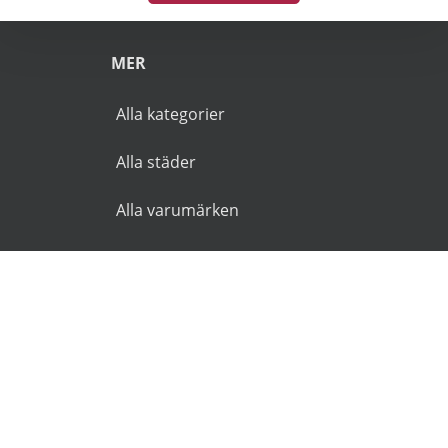
MER
Alla kategorier
Alla städer
Alla varumärken
© 2026 Goldies.se. Alla rättigheter reserverade.
Användarvillkor
Integritetspolicy
Ansvarsfriskrivning
🌜
🌞