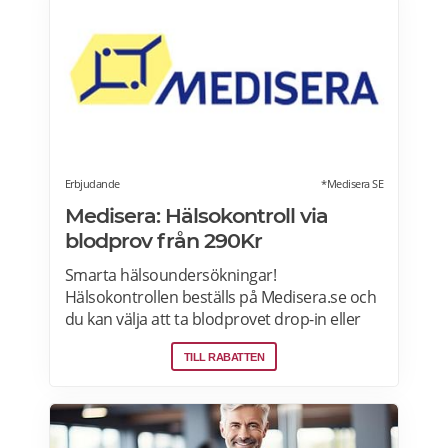
utcheckningen inga ytterligare betalningar
krävs vid leverans, men ska du inte handla
för mer än 1600 kronor per köp. Läs mer om
pensionärsrabatter på iHerb här.
Erbjudande
*Medisera SE
Medisera: Hälsokontroll via
blodprov från 290Kr
Smarta hälsoundersökningar!
Hälsokontrollen beställs på Medisera.se och
du kan välja att ta blodprovet drop-in eller
efter tidsbokning på över 100
TILL RABATTEN
provtagningsställen runt om i Sverige.
Omfattande hälsotester, seniortest,
hälsotester för kvinnor och män,
allergitester. Blodprovstagning med hög