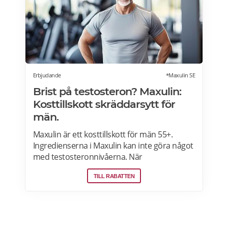
klinisk standard i samarbete med bl.a.
Karolinska Universitetslaboratoriet. Du
behöver inte ha en läkares godkännande, du
kan själv avgöra vilken hälsokontroll du vill
göra. Läs mer om Mediseras erbjudanden
här>>>
Erbjudande
*Maxulin SE
Brist på testosteron? Maxulin:
Kosttillskott skräddarsytt för
män.
Maxulin är ett kosttillskott för män 55+.
Ingredienserna i Maxulin kan inte göra något
med testosteronnivåerna. När
testosteronnivåerna sjunker kan det föra till
TILL RABATTEN
reducerad muskelstyrka/-massa, mindre
energi och mindre lust. Maxulin är ett
kosttillskott utvecklat speciellt för män och
kan ge mer kraft och energi, förbättrad
muskelstyrka samt ökad lust. Maxulin