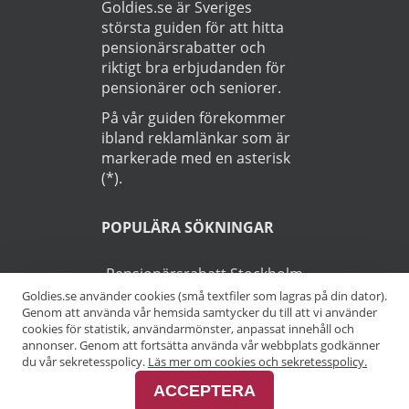
Goldies.se är Sveriges
största guiden för att hitta
pensionärsrabatter och
riktigt bra erbjudanden för
pensionärer och seniorer.
På vår guiden förekommer
ibland reklamlänkar som är
markerade med en asterisk
(*).
POPULÄRA SÖKNINGAR
Pensionärsrabatt Stockholm
Goldies.se använder cookies (små textfiler som lagras på din dator).
Genom att använda vår hemsida samtycker du till att vi använder
Pensionärsrabatt Göteborg
cookies för statistik, användarmönster, anpassat innehåll och
annonser. Genom att fortsätta använda vår webbplats godkänner
Pensionärsrabatt Malmö
du vår sekretesspolicy.
Läs mer om cookies och sekretesspolicy.
ACCEPTERA
Pensionärsrabatt Skåne