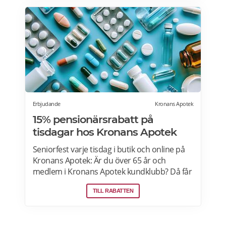
Erbjudande
Kronans Apotek
15% pensionärsrabatt på
tisdagar hos Kronans Apotek
Seniorfest varje tisdag i butik och online på
Kronans Apotek: Är du över 65 år och
medlem i Kronans Apotek kundklubb? Då får
du 15% rabatt på tisdagar i butik och online.
TILL RABATTEN
För att ta del av erbjudandet online logga in
som medlem och ange koden
SENIORKRONAN i kassan. Erbjudandet gäller