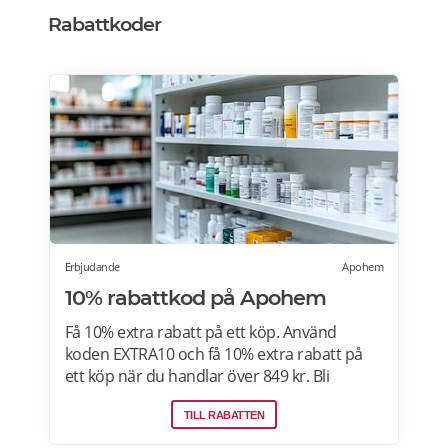
innehåller ingredienser som kan reducera
Rabattkoder
konsekvenser som kommer av en sjunkande
testosteronnivå (manlig
övergångsålder/male andropause). Maxulin
är INTE ett läkemedel eller ett
testosterontillskott (testosterontillskott kan
endast få hos läkaren). Läs mer om Maxulin
erbjudanden här och prova för bara 99
kr>>>
Erbjudande
Apohem
10% rabattkod på Apohem
Få 10% extra rabatt på ett köp. Använd
koden EXTRA10 och få 10% extra rabatt på
ett köp när du handlar över 849 kr. Bli
medlem i Club Apohem och få 15% rabatt på
TILL RABATTEN
ditt första köp om du handlar för 299 kr.