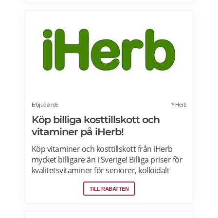
stödstrumpor på Fotbutiken.se.
Erbjudande
*iHerb
Köp billiga kosttillskott och
vitaminer på iHerb!
Köp vitaminer och kosttillskott från iHerb
mycket billigare än i Sverige! Billiga priser för
kvalitetsvitaminer för seniorer, kolloidalt
silver, lions mane, Ashwagandha, NAD+,
TILL RABATTEN
lutein, manukahonung, kollagen och riktigt
bra kosttillskott FRI FRAKT på beställningar
över 390kr. Tullar och skatter förbetalas vid