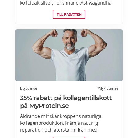
kolloidalt silver, lions mane, Ashwagandha,
NAD+, lutein, manukahonung, kollagen och
TILL RABATTEN
riktigt bra kosttillskott för endast 9kr. iHerb
erbjuder möjligheten att prova på nya
produkter för endast 9kr. FRI FRAKT på
beställningar över 390kr. Tullar och skatter
förbetalas vid utcheckningen inga ytterligare
betalningar krävs vid leverans, men ska du
inte handla för mer än 1600 kronor per köp.
Erbjudande
*MyProtein.se
35% rabatt på kollagentillskott
på MyProtein.se
Åldrande minskar kroppens naturliga
kollagenproduktion. Främja naturlig
reparation och återställ inifrån med
kollagentillskott som tabletter, pulver,