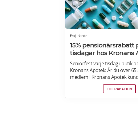
Erbjudande
15% pensionärsrabatt 
tisdagar hos Kronans
Seniorfest varje tisdag i butik 
Kronans Apotek: Är du över 65 
medlem i Kronans Apotek kund
du 15% rabatt på tisdagar i buti
TILL RABATTEN
För att ta del av erbjudandet on
som medlem och ange koden
SENIORKRONAN i kassan. Erbju
ej receptbelagda och förskrivna
modersmjölkersättning, The Or
tjänster eller redan rabatterad
Erbjudandet gäller varje tisdag