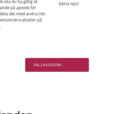
k ska du ha giltig id-
bästa tips!
dande på apotek för
n dela det med andra.Här
 pensionärsrabatter på
.