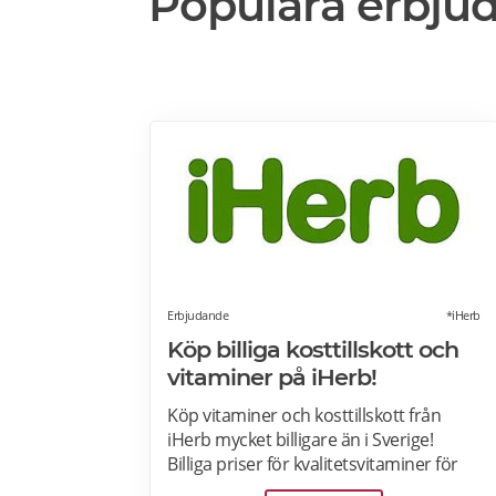
Populära erbju
Erbjudande
*iHerb
Köp billiga kosttillskott och
vitaminer på iHerb!
Köp vitaminer och kosttillskott från
iHerb mycket billigare än i Sverige!
Billiga priser för kvalitetsvitaminer för
seniorer, kolloidalt silver, lions mane,