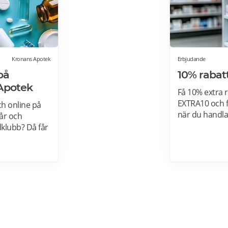
Kronans Apotek
Erbjudande
på
10% raba
 Apotek
Få 10% extra 
EXTRA10 och f
och online på
när du handlar
år och
Apohem och få
klubb? Då får
om du handlar
k och online.
line logga in
dandet gäller
 varor,
dinary,
e varor.
 för dig som är