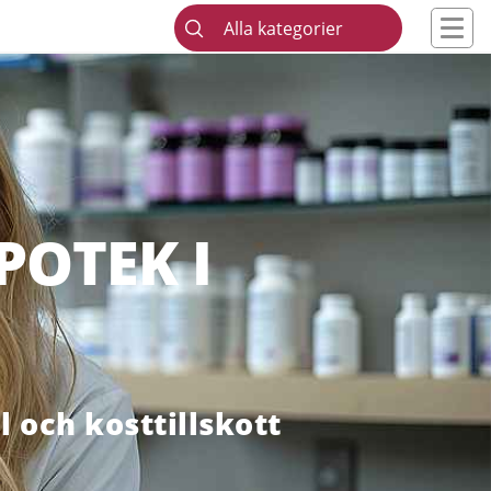
Alla kategorier
POTEK I
 och kosttillskott