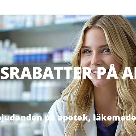
SRABATTER PÅ A
bjudanden på apotek, läkemedel