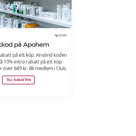
Apohem
ttkod på Apohem
rabatt på ett köp. Använd koden
å 10% extra rabatt på ett köp
 över 849 kr. Bli medlem i Club
 15% rabatt på ditt första köp
TILL RABATTEN
 för 299 kr.