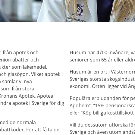
 från apotek och
Husum har 4700 invånare, va
seniorrabatter och
seniorer som 65 år eller äldr
ukter som läkemedel,
Husum är en ort i Västernor
och glasögon. Vilket apotek i
Sveriges största skogsindus
 samlar vi nya
ekonomi. Orten ligger vid Å
usum från stora
Kronans Apotek, Apotea,
Populära erbjudanden för pe
andra apotek i Sverige för dig
Apohem", "15% pensionärsra
eller "Köp billiga kosttillsko
 med de normala
Vill du dessutom utforska fö
attkoder. För att få ta del
Sverige och även utomlands? 