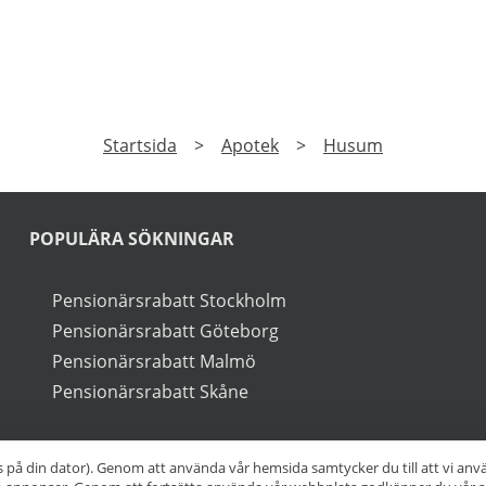
a apotek och
rabatter på
PRENUMERERA
a på vårt nyhetsbrev och få exklusiv tillgång till speciale
►
Läs
Integritetspolicy
Startsida
>
Apotek
>
Husum
s på din dator). Genom att använda vår hemsida samtycker du till att vi an