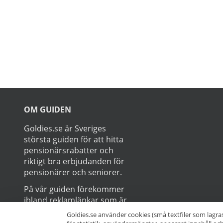
medlem och över 65 år i fysisk
online. Läs mer om pensionärs
Kronans Apotek här.
Prenumerer
Goldies.se använder cookies (små textfiler som lagra