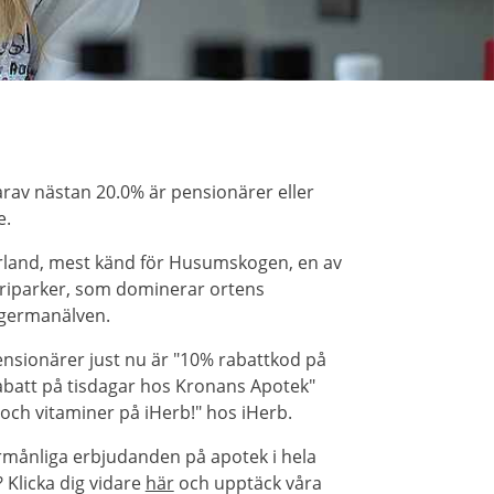
rav nästan 20.0% är pensionärer eller
e.
rland, mest känd för Husumskogen, en av
triparker, som dominerar ortens
ngermanälven.
nsionärer just nu är "10% rabattkod på
batt på tisdagar hos Kronans Apotek"
tt och vitaminer på iHerb!" hos iHerb.
rmånliga erbjudanden på apotek i hela
Klicka dig vidare
här
och upptäck våra