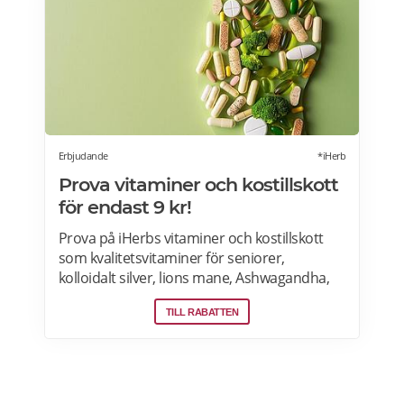
rabatt och gratis shaker på din första
beställning. Gratis frakt över 600Kr. Läs mer
om pensionärsrabatter och erbjudanden på
MyProtein här.
Erbjudande
*iHerb
Prova vitaminer och kostillskott
för endast 9 kr!
Prova på iHerbs vitaminer och kostillskott
som kvalitetsvitaminer för seniorer,
kolloidalt silver, lions mane, Ashwagandha,
NAD+, lutein, manukahonung, kollagen och
TILL RABATTEN
riktigt bra kosttillskott för endast 9kr. iHerb
erbjuder möjligheten att prova på nya
produkter för endast 9kr. FRI FRAKT på
beställningar över 390kr. Tullar och skatter
förbetalas vid utcheckningen inga ytterligare