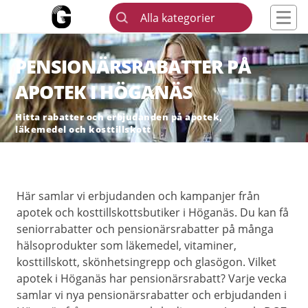
Alla kategorier
PENSIONÄRSRABATTER PÅ
APOTEK I HÖGANÄS
Hitta rabatter och erbjudanden på apotek,
läkemedel och kosttillskott
Här samlar vi erbjudanden och kampanjer från
apotek och kosttillskottsbutiker i Höganäs. Du kan få
seniorrabatter och pensionärsrabatter på många
hälsoprodukter som läkemedel, vitaminer,
kosttillskott, skönhetsingrepp och glasögon. Vilket
apotek i Höganäs har pensionärsrabatt? Varje vecka
samlar vi nya pensionärsrabatter och erbjudanden i