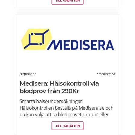
TILL RABATTEN
lutein, manukahonung, kollagen och riktigt
bra kosttillskott FRI FRAKT på beställningar
över 390kr. Tullar och skatter förbetalas vid
utcheckningen inga ytterligare betalningar
krävs vid leverans, men ska du inte handla
för mer än 1600 kronor per köp. Läs mer om
pensionärsrabatter på iHerb här.
Erbjudande
*Medisera SE
Medisera: Hälsokontroll via
blodprov från 290Kr
Smarta hälsoundersökningar!
Hälsokontrollen beställs på Medisera.se och
du kan välja att ta blodprovet drop-in eller
efter tidsbokning på över 100
TILL RABATTEN
provtagningsställen runt om i Sverige.
Omfattande hälsotester, seniortest,