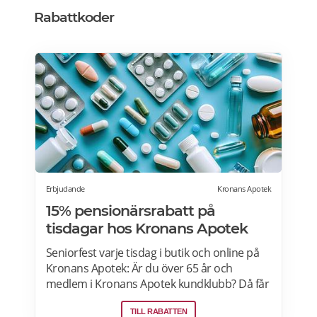
betalningar krävs vid leverans, men ska du
Rabattkoder
inte handla för mer än 1600 kronor per köp.
Erbjudande
Kronans Apotek
15% pensionärsrabatt på
tisdagar hos Kronans Apotek
Seniorfest varje tisdag i butik och online på
Kronans Apotek: Är du över 65 år och
medlem i Kronans Apotek kundklubb? Då får
du 15% rabatt på tisdagar i butik och online.
TILL RABATTEN
För att ta del av erbjudandet online logga in