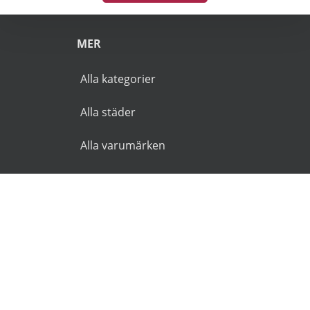
MER
Alla kategorier
Alla städer
Alla varumärken
© 2026 Goldies.se. Alla rättigheter reserverade.
Användarvillkor
Integritetspolicy
Ansvarsfriskrivning
🌜
🌞