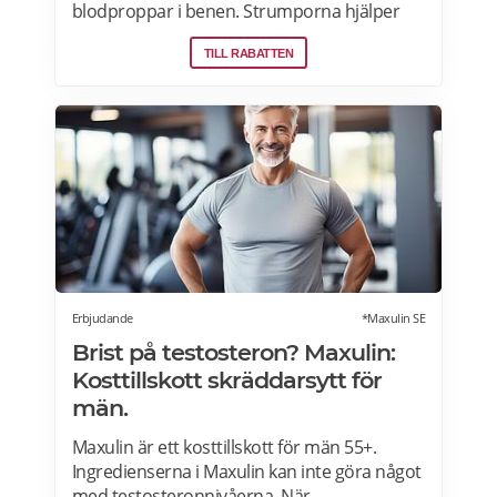
blodproppar i benen. Strumporna hjälper
dig också att orka längre och gör så att dina
TILL RABATTEN
ben känns piggare. Se alla rabatter på
stödstrumpor på Fotbutiken.se.
Erbjudande
*Maxulin SE
Brist på testosteron? Maxulin:
Kosttillskott skräddarsytt för
män.
Maxulin är ett kosttillskott för män 55+.
Ingredienserna i Maxulin kan inte göra något
med testosteronnivåerna. När