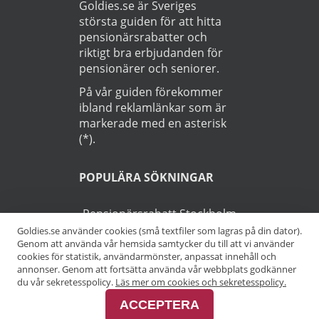
Goldies.se är Sveriges
största guiden för att hitta
pensionärsrabatter och
riktigt bra erbjudanden för
pensionärer och seniorer.
På vår guiden förekommer
ibland reklamlänkar som är
markerade med en asterisk
(*).
POPULÄRA SÖKNINGAR
Pensionärsrabatt Stockholm
Goldies.se använder cookies (små textfiler som lagras på din dator).
Genom att använda vår hemsida samtycker du till att vi använder
Pensionärsrabatt Göteborg
cookies för statistik, användarmönster, anpassat innehåll och
annonser. Genom att fortsätta använda vår webbplats godkänner
Pensionärsrabatt Malmö
du vår sekretesspolicy.
Läs mer om cookies och sekretesspolicy.
ACCEPTERA
Pensionärsrabatt Skåne