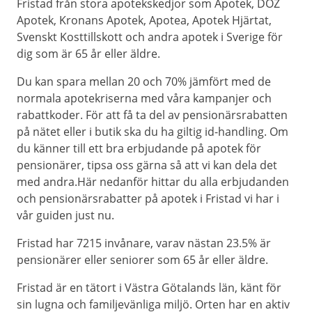
Fristad från stora apotekskedjor som Apotek, DOZ
Apotek, Kronans Apotek, Apotea, Apotek Hjärtat,
Svenskt Kosttillskott och andra apotek i Sverige för
dig som är 65 år eller äldre.
Du kan spara mellan 20 och 70% jämfört med de
normala apotekriserna med våra kampanjer och
rabattkoder. För att få ta del av pensionärsrabatten
på nätet eller i butik ska du ha giltig id-handling. Om
du känner till ett bra erbjudande på apotek för
pensionärer, tipsa oss gärna så att vi kan dela det
med andra.Här nedanför hittar du alla erbjudanden
och pensionärsrabatter på apotek i Fristad vi har i
vår guiden just nu.
Fristad har 7215 invånare, varav nästan 23.5% är
pensionärer eller seniorer som 65 år eller äldre.
Fristad är en tätort i Västra Götalands län, känt för
sin lugna och familjevänliga miljö. Orten har en aktiv