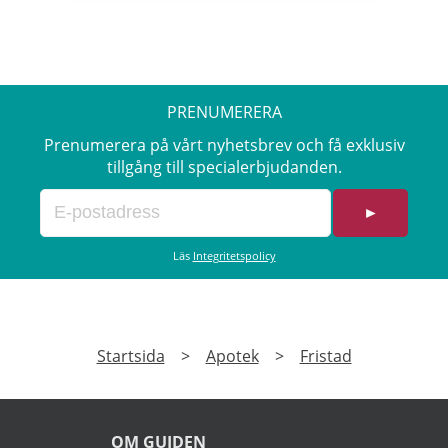
PRENUMERERA
Prenumerera på vårt nyhetsbrev och få exklusiv
tillgång till specialerbjudanden.
►
Läs
Integritetspolicy
Startsida
>
Apotek
>
Fristad
OM GUIDEN