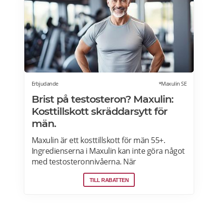
utcheckningen inga ytterligare betalningar
krävs vid leverans, men ska du inte handla
för mer än 1600 kronor per köp. Läs mer om
pensionärsrabatter på iHerb här.
Erbjudande
*Maxulin SE
Brist på testosteron? Maxulin:
Kosttillskott skräddarsytt för
män.
Maxulin är ett kosttillskott för män 55+.
Ingredienserna i Maxulin kan inte göra något
med testosteronnivåerna. När
testosteronnivåerna sjunker kan det föra till
TILL RABATTEN
reducerad muskelstyrka/-massa, mindre
energi och mindre lust. Maxulin är ett
kosttillskott utvecklat speciellt för män och
kan ge mer kraft och energi, förbättrad