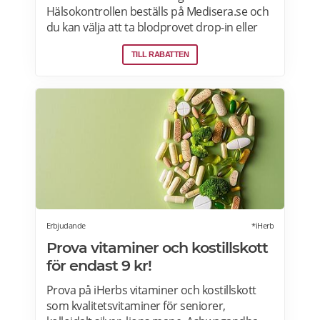
Hälsokontrollen beställs på Medisera.se och
du kan välja att ta blodprovet drop-in eller
efter tidsbokning på över 100
TILL RABATTEN
provtagningsställen runt om i Sverige.
Omfattande hälsotester, seniortest,
hälsotester för kvinnor och män,
allergitester. Blodprovstagning med hög
klinisk standard i samarbete med bl.a.
Karolinska Universitetslaboratoriet. Du
behöver inte ha en läkares godkännande, du
kan själv avgöra vilken hälsokontroll du vill
göra. Läs mer om Mediseras erbjudanden
här>>>
Erbjudande
*iHerb
Prova vitaminer och kostillskott
för endast 9 kr!
Prova på iHerbs vitaminer och kostillskott
som kvalitetsvitaminer för seniorer,