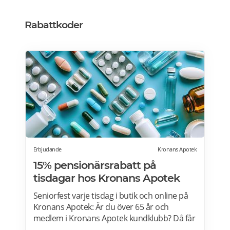
muskelstyrka samt ökad lust. Maxulin
innehåller ingredienser som kan reducera
Rabattkoder
konsekvenser som kommer av en sjunkande
testosteronnivå (manlig
övergångsålder/male andropause). Maxulin
är INTE ett läkemedel eller ett
testosterontillskott (testosterontillskott kan
endast få hos läkaren). Läs mer om Maxulin
erbjudanden här och prova för bara 99
kr>>>
Erbjudande
Kronans Apotek
15% pensionärsrabatt på
tisdagar hos Kronans Apotek
Seniorfest varje tisdag i butik och online på
Kronans Apotek: Är du över 65 år och
medlem i Kronans Apotek kundklubb? Då får
du 15% rabatt på tisdagar i butik och online.