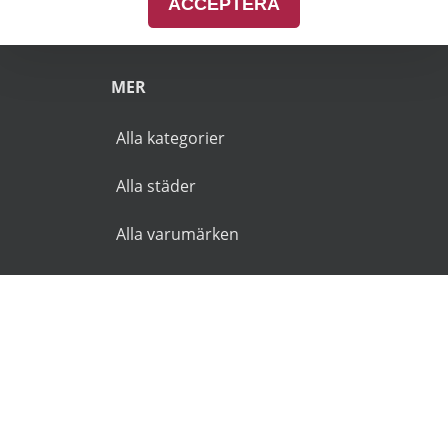
ACCEPTERA
Pensionärsrabatt Skåne
MER
Alla kategorier
Alla städer
Alla varumärken
© 2026 Goldies.se. Alla rättigheter reserverade.
Användarvillkor
Integritetspolicy
Ansvarsfriskrivning