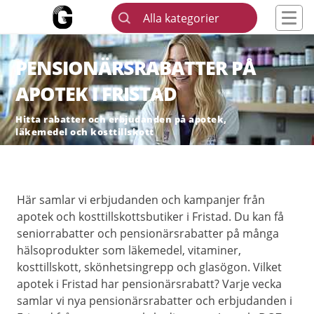
Alla kategorier
PENSIONÄRSRABATTER PÅ
APOTEK I FRISTAD
Hitta rabatter och erbjudanden på apotek,
läkemedel och kosttillskott
Här samlar vi erbjudanden och kampanjer från
apotek och kosttillskottsbutiker i Fristad. Du kan få
seniorrabatter och pensionärsrabatter på många
hälsoprodukter som läkemedel, vitaminer,
kosttillskott, skönhetsingrepp och glasögon. Vilket
apotek i Fristad har pensionärsrabatt? Varje vecka
samlar vi nya pensionärsrabatter och erbjudanden i