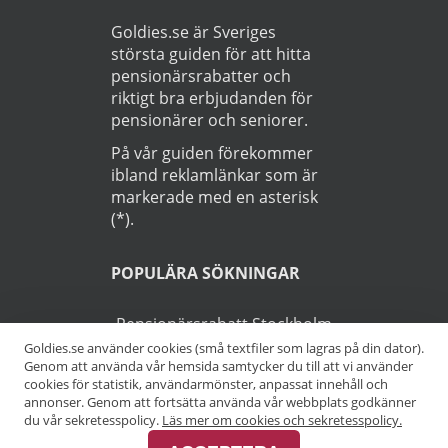
Goldies.se är Sveriges
största guiden för att hitta
pensionärsrabatter och
riktigt bra erbjudanden för
pensionärer och seniorer.
På vår guiden förekommer
ibland reklamlänkar som är
markerade med en asterisk
(*).
POPULÄRA SÖKNINGAR
Pensionärsrabatt Stockholm
Goldies.se använder cookies (små textfiler som lagras på din dator).
Genom att använda vår hemsida samtycker du till att vi använder
Pensionärsrabatt Göteborg
cookies för statistik, användarmönster, anpassat innehåll och
annonser. Genom att fortsätta använda vår webbplats godkänner
Pensionärsrabatt Malmö
du vår sekretesspolicy.
Läs mer om cookies och sekretesspolicy.