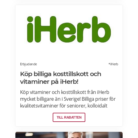
Erbjudande
*iHerb
Köp billiga kosttillskott och
vitaminer på iHerb!
Köp vitaminer och kosttillskott från iHerb
mycket billigare än i Sverige! Billiga priser för
kvalitetsvitaminer för seniorer, kolloidalt
silver, lions mane, Ashwagandha, NAD+,
TILL RABATTEN
lutein, manukahonung, kollagen och riktigt
bra kosttillskott FRI FRAKT på beställningar
över 390kr. Tullar och skatter förbetalas vid