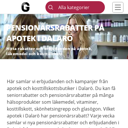
Alla kategorier
PENSIONÄRSRABATTER PÅ
APOTEK I DALARÖ
Hitta rabatter och erbjudanden på apotek,
läkemedel och kosttillskott
Här samlar vi erbjudanden och kampanjer från
apotek och kosttillskottsbutiker i Dalarö. Du kan få
seniorrabatter och pensionärsrabatter på många
hälsoprodukter som läkemedel, vitaminer,
kosttillskott, skönhetsingrepp och glasögon. Vilket
apotek i Dalarö har pensionärsrabatt? Varje vecka
samlar vi nya pensionärsrabatter och erbjudanden i