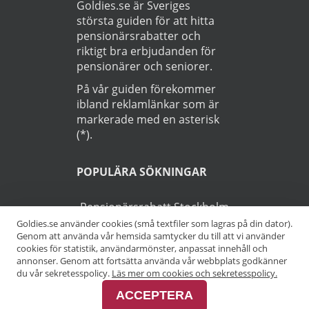
Goldies.se är Sveriges
största guiden för att hitta
pensionärsrabatter och
riktigt bra erbjudanden för
pensionärer och seniorer.
På vår guiden förekommer
ibland reklamlänkar som är
markerade med en asterisk
(*).
POPULÄRA SÖKNINGAR
Pensionärsrabatt Stockholm
Goldies.se använder cookies (små textfiler som lagras på din dator).
Genom att använda vår hemsida samtycker du till att vi använder
Pensionärsrabatt Göteborg
cookies för statistik, användarmönster, anpassat innehåll och
annonser. Genom att fortsätta använda vår webbplats godkänner
Pensionärsrabatt Malmö
du vår sekretesspolicy.
Läs mer om cookies och sekretesspolicy.
ACCEPTERA
Pensionärsrabatt Skåne