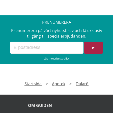
ej receptbelagda och förskrivna varor,
modersmjölkersättning, The Ordinary,
tjänster eller redan rabatterade varor.
Erbjudandet gäller varje tisdag för dig som är
PRENUMERERA
medlem och över 65 år i fysiska apotek och
online. Läs mer om pensionärsrabatter på
Prenumerera på vårt nyhetsbrev och få exklusiv
Kronans Apotek här.
tillgång till specialerbjudanden.
►
Läs
Integritetspolicy
Startsida
>
Apotek
>
Dalarö
OM GUIDEN