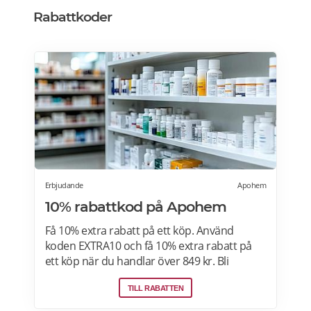
betalningar krävs vid leverans, men ska du
Rabattkoder
inte handla för mer än 1600 kronor per köp.
Erbjudande
Apohem
10% rabattkod på Apohem
Få 10% extra rabatt på ett köp. Använd
koden EXTRA10 och få 10% extra rabatt på
ett köp när du handlar över 849 kr. Bli
medlem i Club Apohem och få 15% rabatt på
TILL RABATTEN
ditt första köp om du handlar för 299 kr.