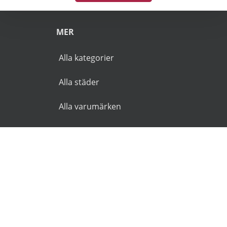
MER
Alla kategorier
Alla städer
Alla varumärken
© 2026 Goldies.se. Alla rättigheter reserverade.
Användarvillkor
Integritetspolicy
Ansvarsfriskrivning
🌜
🌞