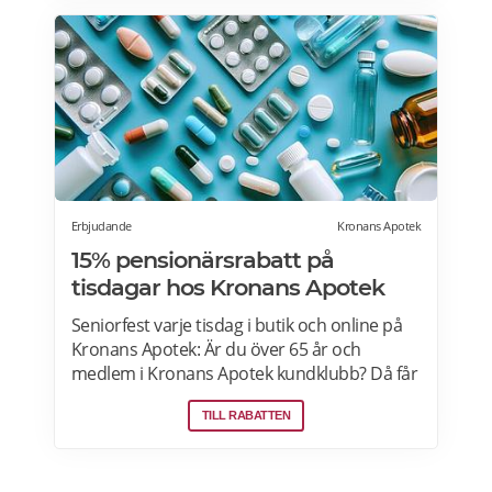
Erbjudande
Kronans Apotek
15% pensionärsrabatt på
tisdagar hos Kronans Apotek
Seniorfest varje tisdag i butik och online på
Kronans Apotek: Är du över 65 år och
medlem i Kronans Apotek kundklubb? Då får
du 15% rabatt på tisdagar i butik och online.
TILL RABATTEN
För att ta del av erbjudandet online logga in
som medlem och ange koden
SENIORKRONAN i kassan. Erbjudandet gäller