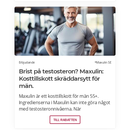
kroppen. Myprotein Sverige är Europas #1
på Kosttillskott. Registrera dig nu och få 15%
rabatt och gratis shaker på din första
beställning. Gratis frakt över 600Kr. Läs mer
om pensionärsrabatter och erbjudanden på
MyProtein här.
Erbjudande
*Maxulin SE
Brist på testosteron? Maxulin:
Kosttillskott skräddarsytt för
män.
Maxulin är ett kosttillskott för män 55+.
Ingredienserna i Maxulin kan inte göra något
med testosteronnivåerna. När
testosteronnivåerna sjunker kan det föra till
TILL RABATTEN
reducerad muskelstyrka/-massa, mindre
energi och mindre lust. Maxulin är ett