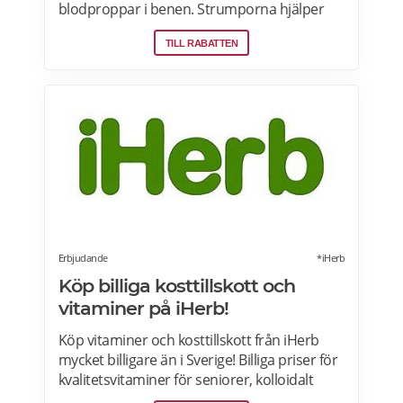
blodproppar i benen. Strumporna hjälper
dig också att orka längre och gör så att dina
TILL RABATTEN
ben känns piggare. Se alla rabatter på
stödstrumpor på Fotbutiken.se.
Erbjudande
*iHerb
Köp billiga kosttillskott och
vitaminer på iHerb!
Köp vitaminer och kosttillskott från iHerb
mycket billigare än i Sverige! Billiga priser för
kvalitetsvitaminer för seniorer, kolloidalt
silver, lions mane, Ashwagandha, NAD+,