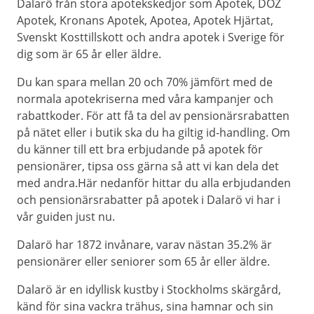
Dalarö från stora apotekskedjor som Apotek, DOZ
Apotek, Kronans Apotek, Apotea, Apotek Hjärtat,
Svenskt Kosttillskott och andra apotek i Sverige för
dig som är 65 år eller äldre.
Du kan spara mellan 20 och 70% jämfört med de
normala apotekriserna med våra kampanjer och
rabattkoder. För att få ta del av pensionärsrabatten
på nätet eller i butik ska du ha giltig id-handling. Om
du känner till ett bra erbjudande på apotek för
pensionärer, tipsa oss gärna så att vi kan dela det
med andra.Här nedanför hittar du alla erbjudanden
och pensionärsrabatter på apotek i Dalarö vi har i
vår guiden just nu.
Dalarö har 1872 invånare, varav nästan 35.2% är
pensionärer eller seniorer som 65 år eller äldre.
Dalarö är en idyllisk kustby i Stockholms skärgård,
känd för sina vackra trähus, sina hamnar och sin