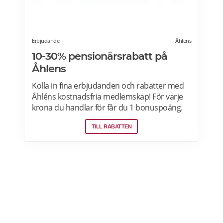
Erbjudande
Åhlens
10-30% pensionärsrabatt på
Åhlens
Kolla in fina erbjudanden och rabatter med
Åhléns kostnadsfria medlemskap! För varje
krona du handlar för får du 1 bonuspoäng.
Och för varje 1250 poäng, får du 25 kronor i
TILL RABATTEN
bonus. 10-30% välkomsterbjudande:
Rabattkoden skrivs in i kassan och ger dig 10-
30% rabatt på ditt första köp som medlem.
Läs mer om pensionärsrabatter på Åhléns
här.