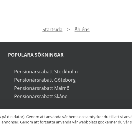
PRENUMERERA
a på vårt nyhetsbrev och få exklusiv tillgång till speciale
►
Läs
Integritetspolicy
Startsida
>
Åhléns
s på din dator). Genom att använda vår hemsida samtycker du till att vi an
ch annonser. Genom att fortsätta använda vår webbplats godkänner du vår s
POPULÄRA SÖKNINGAR