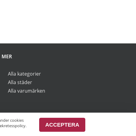
rbjudanden.
vänder cookies
ACCEPTERA
ekretesspolicy.
MER